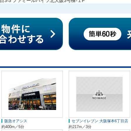
3-3 ファミールハイツ北大阪3号棟-１F
阪急オアシス
セブンイレブン 大阪塚本6丁目店
約400m／5分
約217m／3分