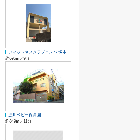
フィットネスクラブコスパ 塚本
約695m／9分
淀川ベビー保育園
約849m／11分