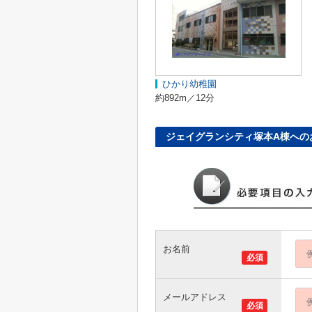
ひかり幼稚園
約892m／12分
ジェイグランシティ塚本A棟への
お名前
必須
メールアドレス
必須