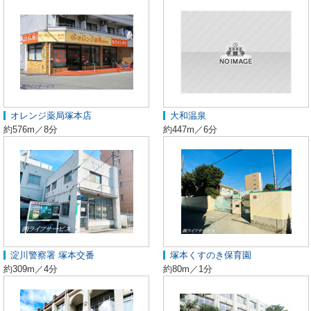
オレンジ薬局塚本店
大和温泉
約576m／8分
約447m／6分
淀川警察署 塚本交番
塚本くすのき保育園
約309m／4分
約80m／1分