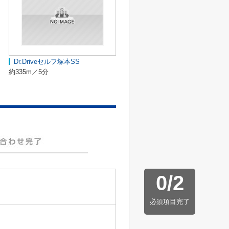
Dr.Driveセルフ塚本SS
約335m／5分
0
/
2
必須項目完了