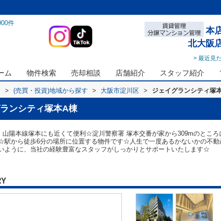
000
件
本
北大阪
> 最近見
ーム
物件検索
売却相談
店舗紹介
スタッフ紹介
ス
>
(売買・投資)地域から探す
>
大阪市淀川区
>
ジェイグランシティ塚本
ランシティ塚本A棟
・山陽本線塚本にも近くて便利☆淀川警察署 塚本交番が家から309mのとこ
☆駅から徒歩6分の場所に位置する物件です☆人生で一度あるかないかの不動
いように、当社の経験豊富なスタッフがしっかりとサポートいたします☆
RY