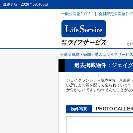
最終更新：2026年08月08日
一般公開物件
00
件 ｜ 会員限定公開物件
0
ホ
不動産買取・売却・購入はライフサービ
過去掲載物件：ジェイグ
ジェイグランシティ塚本A棟：東海道
い所にまで気を配って造られています
が付かないですよね☆そんなことがな
PHOTO GALLE
物件写真