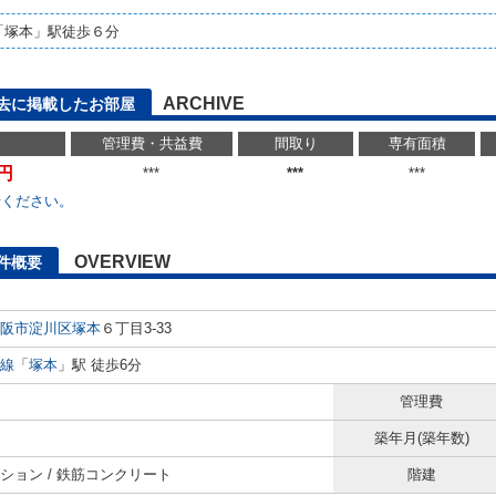
「塚本」駅徒歩６分
ARCHIVE
去に掲載したお部屋
管理費・共益費
間取り
専有面積
万円
***
***
***
せください。
OVERVIEW
件概要
阪市淀川区
塚本
６丁目3-33
線
「
塚本
」駅 徒歩6分
管理費
築年月(築年数)
ション / 鉄筋コンクリート
階建