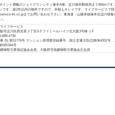
ポイント満載のジェイグランシティ塚本A棟。淀川塚本郵便局まで466mで
ンです。築2年以内の物件ですので、外観もキレイです。ライフサービスで快
life-service-kk.co.jpまでお問い合わせ下さい。東海道・山陽本線塚本
い。
ライフサービス
阪市淀川区西宮原３丁目3-3 ファミールハイツ北大阪3号棟-１F
0-888-4730
事 (5) 第51776号 マンション管理業登録番号 国土交通大臣(2)第06430
第005344号
建物取引業保証協会会員、大阪府宅地建物取引業協会正会員