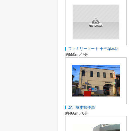
ファミリーマート 十三塚本店
約550m／7分
淀川塚本郵便局
約466m／6分