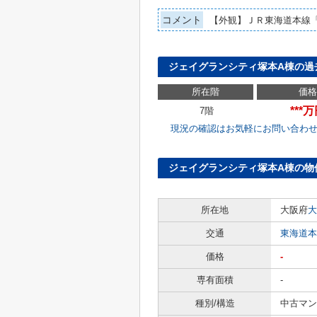
コメント
【外観】ＪＲ東海道本線
ジェイグランシティ塚本A棟の過
所在階
価格
***
7階
現況の確認はお気軽にお問い合わ
ジェイグランシティ塚本A棟の物
所在地
大阪府
大
交通
東海道本
価格
-
専有面積
-
種別/構造
中古マン