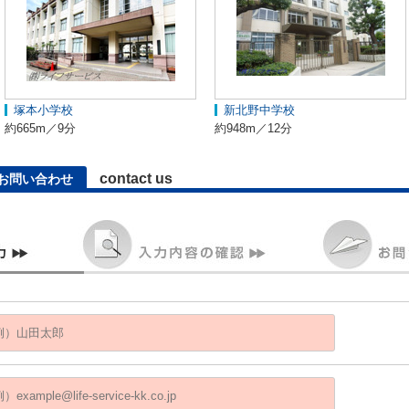
塚本小学校
新北野中学校
約665m／9分
約948m／12分
contact us
お問い合わせ