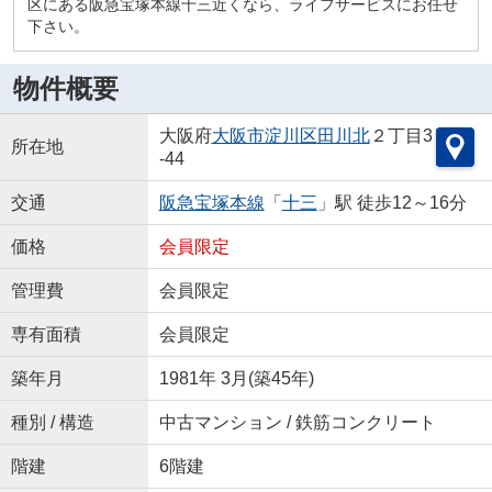
区にある阪急宝塚本線十三近くなら、ライフサービスにお任せ
下さい。
物件概要
大阪府
大阪市淀川区
田川北
２丁目3
所在地
-44
交通
阪急宝塚本線
「
十三
」駅 徒歩12～16分
価格
会員限定
管理費
会員限定
専有面積
会員限定
築年月
1981年 3月(築45年)
種別 / 構造
中古マンション / 鉄筋コンクリート
階建
6階建