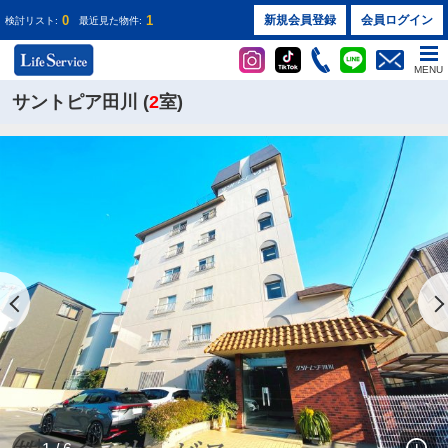
0
1
新規会員登録
会員ログイン
検討リスト:
最近見た物件:
MENU
サントピア田川 (
2
室)