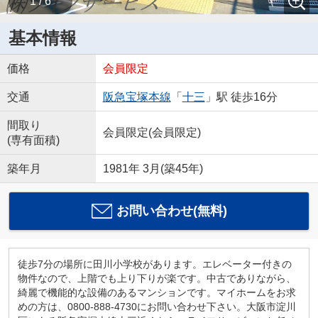
1 / 6
基本情報
価格
会員限定
交通
阪急宝塚本線
「
十三
」駅 徒歩16分
間取り
会員限定
(
会員限定
)
(専有面積)
築年月
1981年 3月(築45年)
お問い合わせ(無料)
徒歩7分の場所に田川小学校があります。エレベーター付きの
物件なので、上階でも上り下りが楽です。中古でありながら、
綺麗で機能的な設備のあるマンションです。マイホームをお求
めの方は、0800-888-4730にお問い合わせ下さい。大阪市淀川