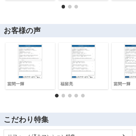
お客様の声
當間一輝
福留亮
當間一輝
こだわり特集