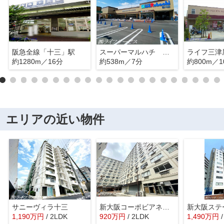
阪急全線「十三」駅
スーパーマルハチ 田川店
ライフ三津
約1280m／16分
約538m／7分
約800m／1
エリアの近い物件
サニーヴィラ十三
新大阪コーポビアネーズ
1,190
万
円
/ 2LDK
920
万
円
/ 2LDK
1,490
万
円