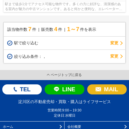
駅まで徒歩1分でアクセス可能な物件です。多くの方に好評な、清潔感のあ
る室内が魅力の中古マンションです。あると何かと便利な、エレベーターの
ある物件となっています。東海道・山陽...
7
4
1～7
該当物件数
件
販売数
件
件を表示
駅で絞り込む
変更
変更
絞り込み条件：
，
ページトップに戻る
TEL
LINE
MAIL
淀川区の不動産売却・買取・購入はライフサービス
営業時間:9:00～19:30
定休日:水曜日
ホーム
会社概要