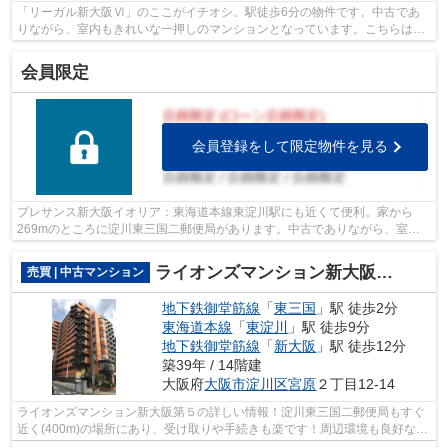
「リーガル新大阪Ⅵ」のここがイチオシ。駅徒歩6分の物件です。中古であ
りながら、室内もきれいな一押しのマンションとなっています。こちらはエ
レベーター付き物件です。不動産のこと...
会員限定
会員登録をして限定物件を見る
プレサンス新大阪イオリア：東海道本線東淀川駅にも近くて便利。家から
269mのところに淀川東三国二郵便局があります。中古でありながら、室内
もきれいな一押しのマンションとなってい...
ライオンズマンション新大阪第５
売買 | 中古マンション
地下鉄御堂筋線
「
東三国
」駅 徒歩2分
東海道本線
「
東淀川
」駅 徒歩9分
地下鉄御堂筋線
「
新大阪
」駅 徒歩12分
築39年 / 14階建
大阪府
大阪市淀川区
宮原
２丁目12-14
ライオンズマンション新大阪第５の詳しい情報！淀川東三国二郵便局もすぐ
近く(400m)の場所にあり、受け取りや手続きも楽です！周辺環境も良好な駅
から徒歩2分の駅近物件です！エレベー...