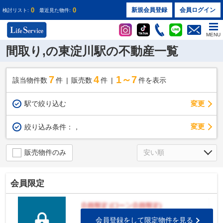
0
0
新規会員登録
会員ログイン
検討リスト:
最近見た物件:
MENU
間取り,の東淀川駅の不動産一覧
7
4
1～7
該当物件数
件
販売数
件
件を表示
駅で絞り込む
変更
変更
絞り込み条件：
，
販売物件のみ
会員限定
会員登録をして限定物件を見る