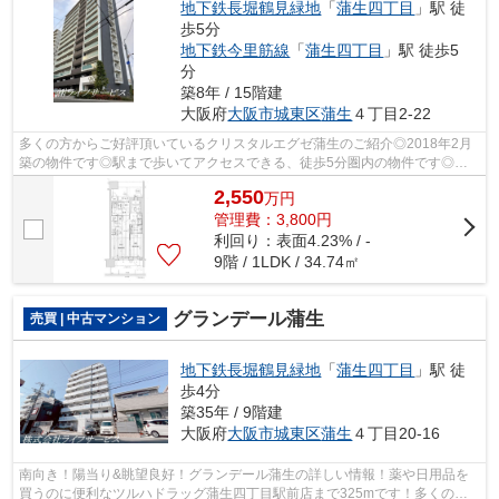
地下鉄長堀鶴見緑地
「
蒲生四丁目
」駅 徒
歩5分
地下鉄今里筋線
「
蒲生四丁目
」駅 徒歩5
分
築8年 / 15階建
大阪府
大阪市城東区
蒲生
４丁目2-22
多くの方からご好評頂いているクリスタルエグゼ蒲生のご紹介◎2018年2月
築の物件です◎駅まで歩いてアクセスできる、徒歩5分圏内の物件です◎こ
ちらの物件にはエレベーターが付いています...
2,550
万
円
管理費：3,800円
利回り：表面4.23% / -
9階 / 1LDK / 34.74㎡
グランデール蒲生
売買 | 中古マンション
地下鉄長堀鶴見緑地
「
蒲生四丁目
」駅 徒
歩4分
築35年 / 9階建
大阪府
大阪市城東区
蒲生
４丁目20-16
南向き！陽当り&眺望良好！グランデール蒲生の詳しい情報！薬や日用品を
買うのに便利なツルハドラッグ蒲生四丁目駅前店まで325mです！多くの方