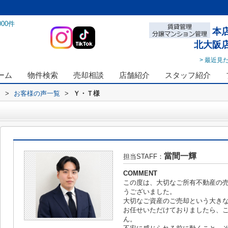
000
件
本
北大阪
> 最近見
ーム
物件検索
売却相談
店舗紹介
スタッフ紹介
ス
>
お客様の声一覧
>
Ｙ・Ｔ様
當間一輝
担当STAFF：
COMMENT
この度は、大切なご所有不動産の
うございました。
大切なご資産のご売却という大き
お任せいただけておりましたら、
ん。