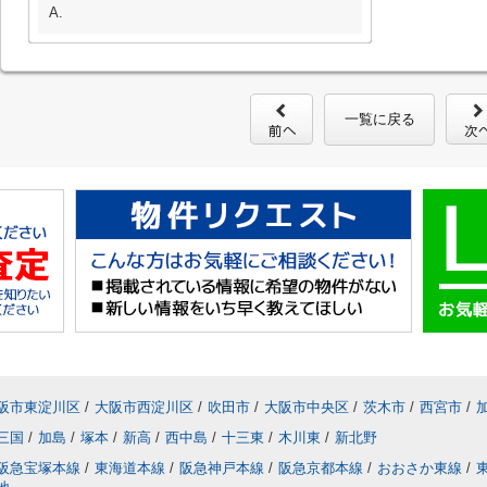
A.
一覧に戻る
阪市東淀川区
/
大阪市西淀川区
/
吹田市
/
大阪市中央区
/
茨木市
/
西宮市
/
三国
/
加島
/
塚本
/
新高
/
西中島
/
十三東
/
木川東
/
新北野
阪急宝塚本線
/
東海道本線
/
阪急神戸本線
/
阪急京都本線
/
おおさか東線
/