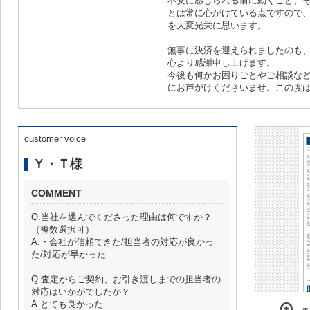
不安に感じられる前に動くこと、
とは常に心がけている点ですので
を大変光栄に思います。
無事に決済を迎えられましたのも
心より感謝申し上げます。
今後も何かお困りごとやご相談な
にお声がけくださいませ。この度
customer voice
Ｙ・Ｔ様
COMMENT
Q.当社を選んでくださった理由は何ですか？
（複数選択可）
A.・会社が信頼できた/担当者の対応が良かっ
た/対応が早かった
Q.査定からご契約、お引き渡しまでの担当者の
対応はいかがでしたか？
A.とても良かった