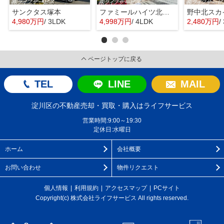
サンクタス塚本
ファミールハイツ北大阪４号棟
野中北スカ
4,980万円
/ 3LDK
4,998万円
/ 4LDK
2,480万円
/
ページトップに戻る
TEL
LINE
MAIL
淀川区の不動産売却・買取・購入はライフサービス
営業時間:9:00～19:30
定休日:水曜日
ホーム
会社概要
お問い合わせ
物件リクエスト
個人情報
利用規約
アクセスマップ
PCサイト
Copyright(c) 株式会社ライフサービス All rights reserved.