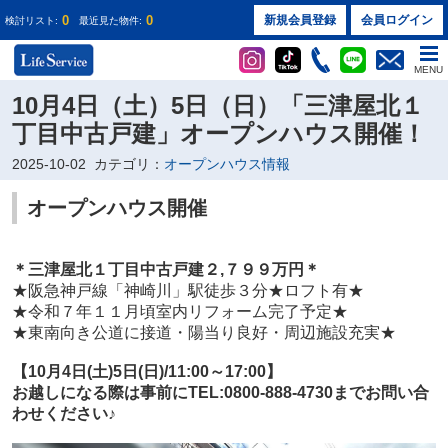
0
0
新規会員登録
会員ログイン
検討リスト:
最近見た物件:
MENU
10月4日（土）5日（日）「三津屋北１
丁目中古戸建」オープンハウス開催！
2025-10-02
カテゴリ：
オープンハウス情報
オープンハウス開催
＊三津屋北１丁目中古戸建
２
,７９９万円
＊
★
阪急神戸線「神崎川」駅徒歩３分★ロフト有★
★令和７年１１月頃室内リフォーム完了予定★
★東南向き公道に接道・陽当り良好・周辺施設充実★
【10
月4日(土)5日(日)/11:00～17:00】
お越しになる際は事前にTEL:0800-888-4730までお問い合
わせください♪