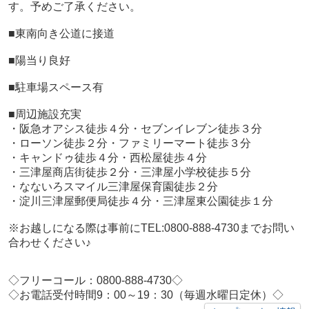
す。予めご了承ください。
■東南向き公道に接道
■陽当り良好
■駐車場スペース有
■周辺施設充実
・阪急オアシス徒歩４分・セブンイレブン徒歩３分
・ローソン徒歩２分・ファミリーマート徒歩３分
・キャンドゥ徒歩４分・西松屋徒歩４分
・三津屋商店街徒歩２分・三津屋小学校徒歩５分
・なないろスマイル三津屋保育園徒歩２分
・淀川三津屋郵便局徒歩４分・三津屋東公園徒歩１分
※お越しになる際は事前にTEL:0800-888-4730までお問い
合わせください♪
◇フリーコール：0800-888-4730◇
◇お電話受付時間9：00～19：30（毎週水曜日定休）◇