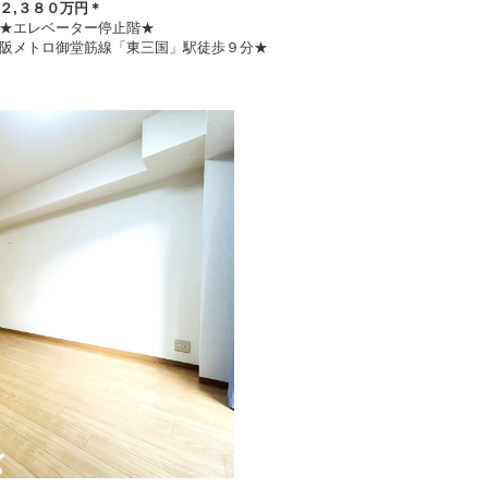
２
,３８０万円
＊
★エレベーター停止階★
阪メトロ御堂筋線「東三国」駅徒歩９分★