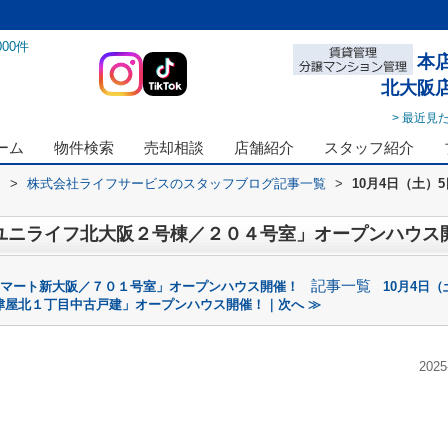
000
件
本
北大阪
> 最近見
ーム
物件検索
売却相談
店舗紹介
スタッフ紹介
ス
>
株式会社ライフサービスのスタッフブログ記事一覧
>
10月4日（土
「ユニライフ北大阪２号棟／２０４号室」オープンハウス
記事一覧
ハイマート新大阪／７０１号室」オープンハウス開催！
10月4日（
津屋北１丁目中古戸建」オープンハウス開催！｜次へ ≫
2025