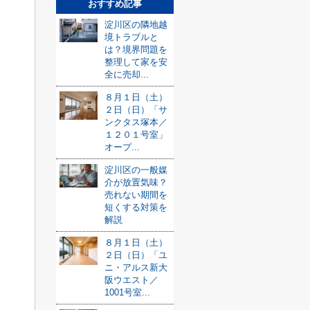
おすすめ記事
淀川区の隣地越
境トラブルと
は？境界問題を
整理して家を安
全に売却...
８月１日（土）
２日（日）「サ
ンクタス塚本／
１２０１号室」
オープ...
淀川区の一般媒
介が放置気味？
売れない期間を
短くする対策を
解説
８月１日（土）
２日（日）「ユ
ニ・アルス新大
阪ウエスト／
1001号室...