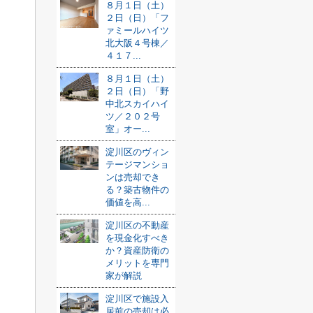
８月１日（土）
２日（日）「フ
ァミールハイツ
北大阪４号棟／
４１７...
８月１日（土）
２日（日）「野
中北スカイハイ
ツ／２０２号
室」オー...
淀川区のヴィン
テージマンショ
ンは売却でき
る？築古物件の
価値を高...
淀川区の不動産
を現金化すべき
か？資産防衛の
メリットを専門
家が解説
淀川区で施設入
居前の売却は必