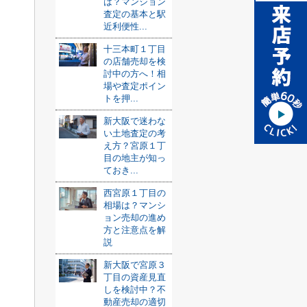
は？マンション
査定の基本と駅
近利便性...
十三本町１丁目
の店舗売却を検
討中の方へ！相
場や査定ポイン
トを押...
新大阪で迷わな
い土地査定の考
え方？宮原１丁
目の地主が知っ
ておき...
西宮原１丁目の
相場は？マンシ
ョン売却の進め
方と注意点を解
説
新大阪で宮原３
丁目の資産見直
しを検討中？不
動産売却の適切