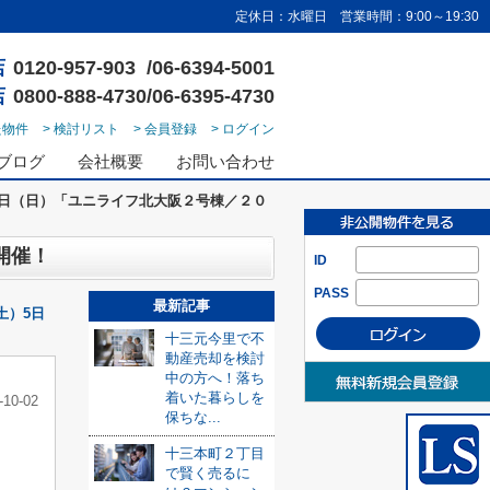
定休日：水曜日 営業時間：9:00～19:30
店
0120-957-903 /06-6394-5001
店
0800-888-4730/06-6395-4730
た物件
> 検討リスト
> 会員登録
> ログイン
ブログ
会社概要
お問い合わせ
）5日（日）「ユニライフ北大阪２号棟／２０
開催！
ID
PASS
最新記事
土）5日
十三元今里で不
動産売却を検討
中の方へ！落ち
着いた暮らしを
-10-02
保ちな...
十三本町２丁目
で賢く売るに