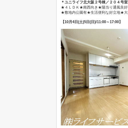
＊ユニライフ北大阪２号棟／２０４
号室
★
４ＬＤＫ★南西向き★陽当り通風良好
★敷地内公園有★生活便利な好立地★大
【10
月4日(土)5日(日)
/11:00～17:00】