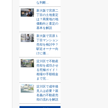
な判断...
新大阪で宮原二
丁目の土地査定
は？商業地の地
価動向と査定の
基本を解説
新大阪で宮原１
丁目マンション
売却を検討中？
駅近オーナー向
けに価...
淀川区で不動産
売却を成功させ
る究極ガイド！
相場や手順税金
まで完...
淀川区で成年後
見人は必要？親
名義の不動産売
却の流れを解説