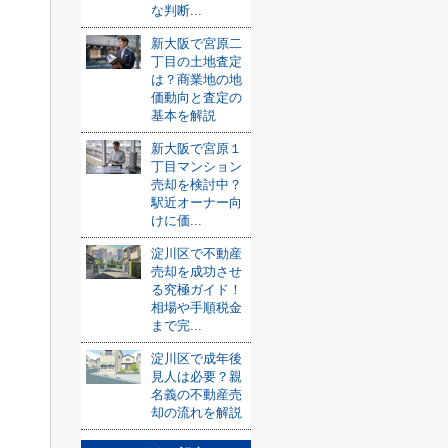
な判断...
新大阪で宮原二
丁目の土地査定
は？商業地の地
価動向と査定の
基本を解説
新大阪で宮原１
丁目マンション
売却を検討中？
駅近オーナー向
けに価...
淀川区で不動産
売却を成功させ
る究極ガイド！
相場や手順税金
まで完...
淀川区で成年後
見人は必要？親
名義の不動産売
却の流れを解説