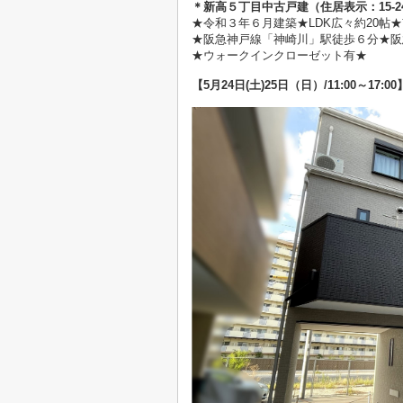
＊
新高５丁目中古戸建（住居表示：15-2
★
令和３年６月建築★LDK広々約20帖
★阪急神戸線「神崎川」駅徒歩６分★阪
★ウォークインクローゼット有★
【5
月24日(土)25日（日）/11:00～17:00