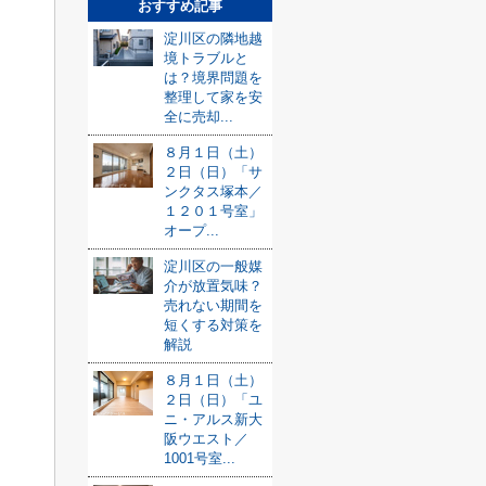
おすすめ記事
淀川区の隣地越
境トラブルと
は？境界問題を
整理して家を安
全に売却...
８月１日（土）
２日（日）「サ
ンクタス塚本／
１２０１号室」
オープ...
淀川区の一般媒
介が放置気味？
売れない期間を
短くする対策を
解説
８月１日（土）
２日（日）「ユ
ニ・アルス新大
阪ウエスト／
1001号室...