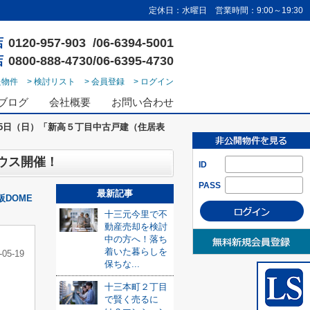
定休日：水曜日 営業時間：9:00～19:30
店
0120-957-903 /06-6394-5001
店
0800-888-4730/06-6395-4730
た物件
> 検討リスト
> 会員登録
> ログイン
ブログ
会社概要
お問い合わせ
25日（日）「新高５丁目中古戸建（住居表
ハウス開催！
ID
PASS
最新記事
阪DOME
十三元今里で不
動産売却を検討
中の方へ！落ち
着いた暮らしを
-05-19
保ちな...
十三本町２丁目
で賢く売るに