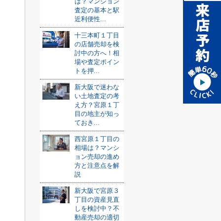
は？マンション
査定の基本と駅
近利便性...
十三本町１丁目
の店舗売却を検
討中の方へ！相
場や査定ポイン
トを押...
新大阪で迷わな
い土地査定の考
え方？宮原１丁
目の地主が知っ
ておき...
西宮原１丁目の
相場は？マンシ
ョン売却の進め
方と注意点を解
説
新大阪で宮原３
丁目の資産見直
しを検討中？不
動産売却の適切