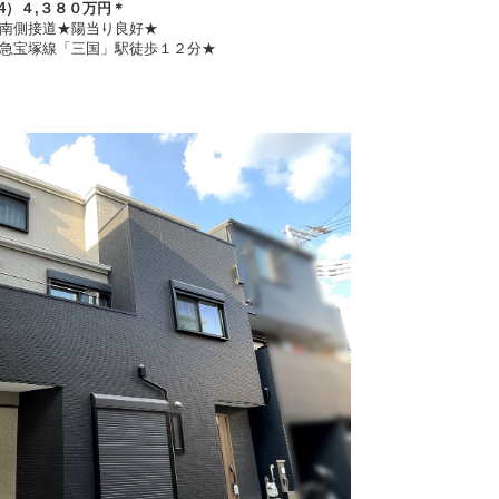
4）４
,３８０万円
＊
★南側接道★陽当り良好★
急宝塚線「三国」駅徒歩１２分★
】