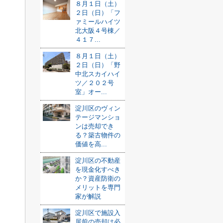
８月１日（土）
２日（日）「フ
ァミールハイツ
北大阪４号棟／
４１７...
８月１日（土）
２日（日）「野
中北スカイハイ
ツ／２０２号
室」オー...
淀川区のヴィン
テージマンショ
ンは売却でき
る？築古物件の
価値を高...
淀川区の不動産
を現金化すべき
か？資産防衛の
メリットを専門
家が解説
淀川区で施設入
居前の売却は必