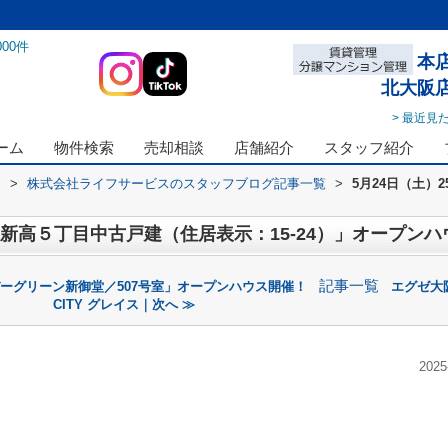
000
件
本
北大阪
> 最近見
ーム
物件検索
売却相談
店舗紹介
スタッフ紹介
ス
>
株式会社ライフサービスのスタッフブログ記事一覧
>
5月24日（土）
「新高５丁目中古戸建（住居表示：15-24）」オープン
記事一覧
エバーグリーン新御堂／507号室」オープンハウス開催！
エグゼ大
CITY グレイス｜次へ ≫
2025