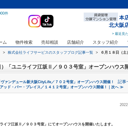
000
件
本
北大阪
> 最近見
ーム
物件検索
売却相談
店舗紹介
スタッフ紹介
ス
>
株式会社ライフサービスのスタッフブログ記事一覧
>
６月１８日（土
日）「ユニライフ江坂Ⅱ／９０３号室」オープンハウス
記事
ァンデュール新大阪CityLife／７０２号室」オープンハウス開催！
アッド・パー・プレイス／１４１２号室」オープンハウス開催！｜次へ ≫
2022
ライフ江坂Ⅱ／９０３号室」
にてオープンハウスを開催いたします。