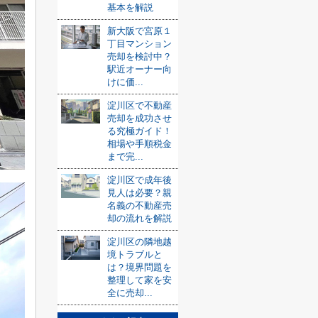
基本を解説
新大阪で宮原１
丁目マンション
売却を検討中？
駅近オーナー向
けに価...
淀川区で不動産
売却を成功させ
る究極ガイド！
相場や手順税金
まで完...
淀川区で成年後
見人は必要？親
名義の不動産売
却の流れを解説
淀川区の隣地越
境トラブルと
は？境界問題を
整理して家を安
全に売却...