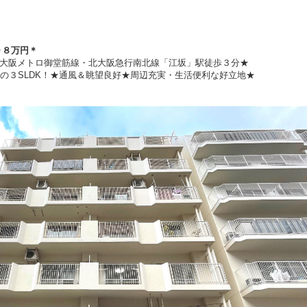
９８万円
＊
大阪メトロ御堂筋線・北大阪急行南北線「江坂」駅徒歩３分★
㎡の３SLDK！★通風＆眺望良好★周辺充実・生活便利な好立地★