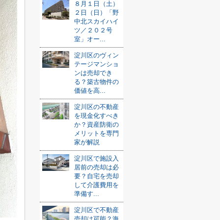
８月１日（土）
２日（日）「野
中北スカイハイ
ツ／２０２号
室」オー...
淀川区のヴィン
テージマンショ
ンは売却でき
る？築古物件の
価値を高...
淀川区の不動産
を現金化すべき
か？資産防衛の
メリットを専門
家が解説
淀川区で施設入
居前の売却は必
要？自宅を売却
して介護費用を
準備す...
淀川区で不動産
売却は可能？海