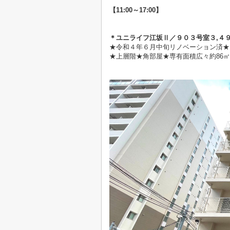
【11:00～17:00】
＊ユニライフ江坂Ⅱ／９０３
号室３
,４
★令和４年６月中旬リノベーション済★
★上層階★角部屋★専有面積広々約86