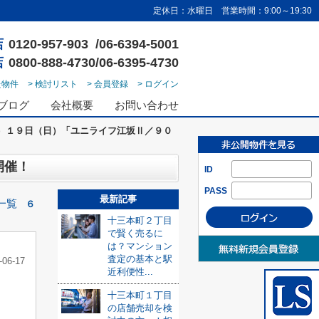
定休日：水曜日 営業時間：9:00～19:30
店
0120-957-903 /06-6394-5001
店
0800-888-4730/06-6395-4730
た物件
> 検討リスト
> 会員登録
> ログイン
ブログ
会社概要
お問い合わせ
）１９日（日）「ユニライフ江坂Ⅱ／９０
開催！
ID
PASS
最新記事
一覧
６
十三本町２丁目
で賢く売るに
は？マンション
査定の基本と駅
-06-17
近利便性...
十三本町１丁目
の店舗売却を検