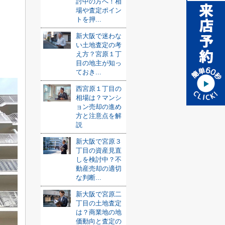
討中の方へ！相
場や査定ポイン
トを押...
新大阪で迷わな
い土地査定の考
え方？宮原１丁
目の地主が知っ
ておき...
西宮原１丁目の
相場は？マンシ
ョン売却の進め
方と注意点を解
説
新大阪で宮原３
丁目の資産見直
しを検討中？不
動産売却の適切
な判断...
新大阪で宮原二
丁目の土地査定
は？商業地の地
価動向と査定の