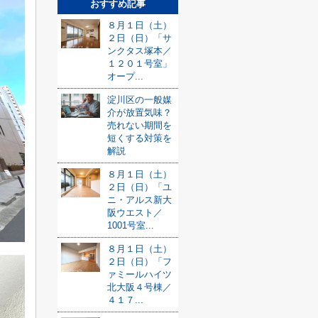
おすすめ記事
８月１日（土）
２日（日）「サ
ンクタス塚本／
１２０１号室」
オープ...
淀川区の一般媒
介が放置気味？
売れない期間を
短くする対策を
解説
８月１日（土）
２日（日）「ユ
ニ・アルス新大
阪ウエスト／
1001号室...
８月１日（土）
２日（日）「フ
ァミールハイツ
北大阪４号棟／
４１７...