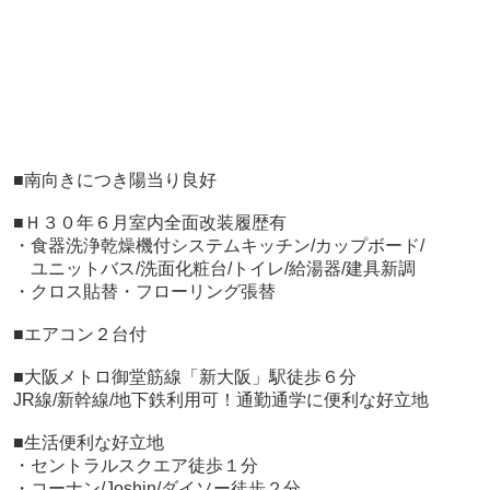
■南向きにつき陽当り良好
■Ｈ３０年６月室内全面改装履歴有
・食器洗浄乾燥機付システムキッチン/カップボード/
ユニットバス/洗面化粧台/トイレ/給湯器/建具新調
・クロス貼替・フローリング張替
■エアコン２台付
■大阪メトロ御堂筋線「新大阪」駅徒歩６分
JR線/新幹線/地下鉄利用可！通勤通学に便利な好立地
■生活便利な好立地
・セントラルスクエア徒歩１分
・コーナン/Joshin/ダイソー徒歩２分