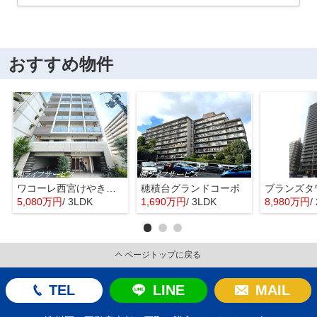
おすすめ物件
ワコーレ西宮けやき通り
穂積台グランドコーポ
5,080万円
/ 3LDK
1,690万円
/ 3LDK
8,980万円
/
ページトップに戻る
TEL
LINE
MAIL