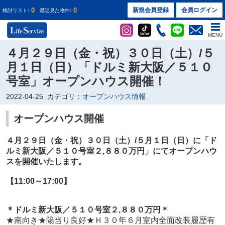
0
0
新規会員登録
会員ログイン
検討リスト:
最近見た物件:
MENU
４月２９日（金・祝）３０日（土）/５
月１日（日）「ドルミ新大阪／５１０
号室」オープンハウス開催！
2022-04-25
カテゴリ：
オープンハウス情報
オープンハウス開催
４月２９日（金・祝）３０日（土）/５月１日（日）に
「ド
ルミ新大阪／５１０号室２
,８８０万円
」
にてオープンハウ
スを開催いたします。
【11:00～17:00】
＊ドルミ新大阪／５１０
号室２
,８８０万円
＊
★
南向き★陽当り良好★Ｈ３０年６月室内全面改装履歴有