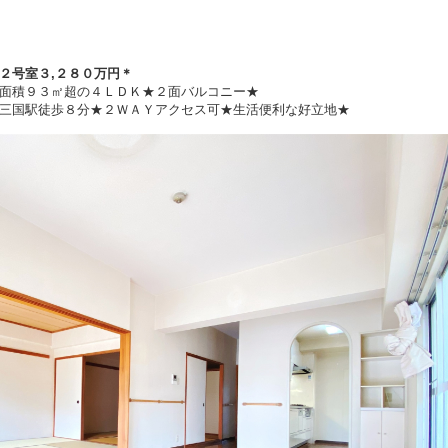
２
号室３
,２８０万円
＊
面積９３㎡超の４ＬＤＫ★２面バルコニー★
三国駅徒歩８分★２ＷＡＹアクセス可★生活便利な好立地★