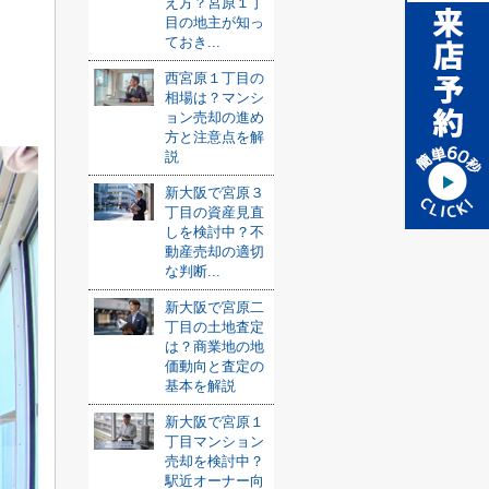
え方？宮原１丁
目の地主が知っ
ておき...
西宮原１丁目の
相場は？マンシ
ョン売却の進め
方と注意点を解
説
新大阪で宮原３
丁目の資産見直
しを検討中？不
動産売却の適切
な判断...
新大阪で宮原二
丁目の土地査定
は？商業地の地
価動向と査定の
基本を解説
新大阪で宮原１
丁目マンション
売却を検討中？
駅近オーナー向