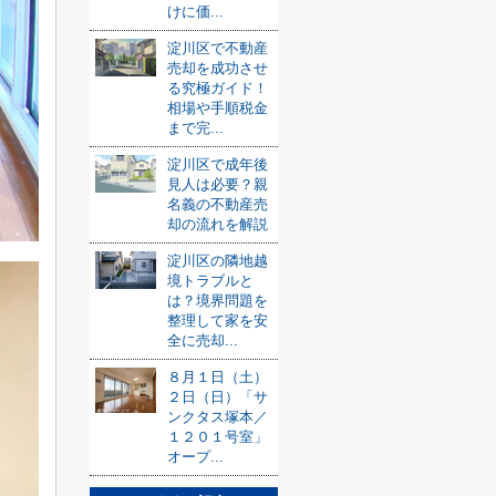
けに価...
淀川区で不動産
売却を成功させ
る究極ガイド！
相場や手順税金
まで完...
淀川区で成年後
見人は必要？親
名義の不動産売
却の流れを解説
淀川区の隣地越
境トラブルと
は？境界問題を
整理して家を安
全に売却...
８月１日（土）
２日（日）「サ
ンクタス塚本／
１２０１号室」
オープ...