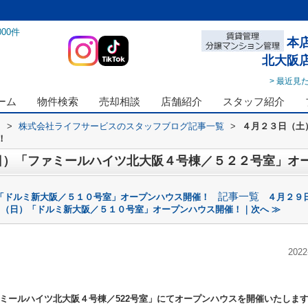
000
件
本
北大阪
> 最近見
ーム
物件検索
売却相談
店舗紹介
スタッフ紹介
ス
>
株式会社ライフサービスのスタッフブログ記事一覧
>
４月２３日（土
！
日）「ファミールハイツ北大阪４号棟／５２２号室」オ
記事一覧
「ドルミ新大阪／５１０号室」オープンハウス開催！
４月２９
日（日）「ドルミ新大阪／５１０号室」オープンハウス開催！｜次へ ≫
2022
ミールハイツ北大阪４号棟／522号室」
にてオープンハウスを開催いたしま