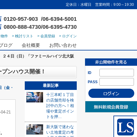
定休日：水曜日 営業時間：9:00～19:30
店
0120-957-903 /06-6394-5001
店
0800-888-4730/06-6395-4730
た物件
> 検討リスト
> 会員登録
> ログイン
ブログ
会社概要
お問い合わせ
）２４日（日）「ファミールハイツ北大阪
ープンハウス開催！
ID
PASS
最新記事
日（金・
十三本町１丁目
の店舗売却を検
討中の方へ！相
場や査定ポイン
-04-21
トを押...
新大阪で迷わな
い土地査定の考
す。