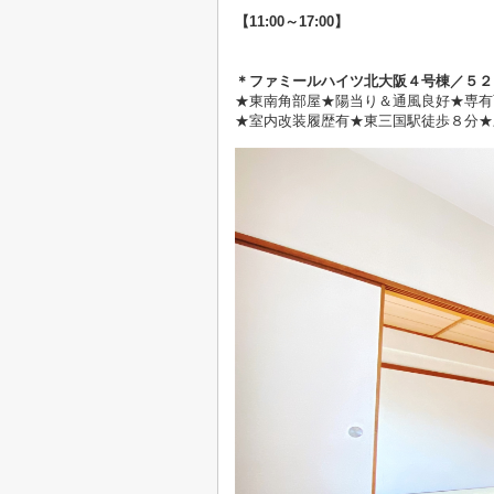
【11:00～17:00】
＊ファミールハイツ北大阪４号棟／５２
★
東南角部屋★陽当り＆通風良好★専有
★室内改装履歴有★東三国駅徒歩８分★