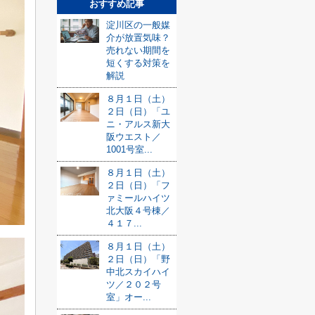
おすすめ記事
淀川区の一般媒
介が放置気味？
売れない期間を
短くする対策を
解説
８月１日（土）
２日（日）「ユ
ニ・アルス新大
阪ウエスト／
1001号室...
８月１日（土）
２日（日）「フ
ァミールハイツ
北大阪４号棟／
４１７...
８月１日（土）
２日（日）「野
中北スカイハイ
ツ／２０２号
室」オー...