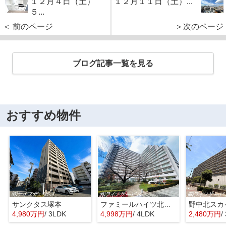
１２月４日（土）
１２月１１日（土）...
５...
＜ 前のページ
＞次のページ
ブログ記事一覧を見る
おすすめ物件
サンクタス塚本
ファミールハイツ北大阪４号棟
野中北スカ
4,980万円
/ 3LDK
4,998万円
/ 4LDK
2,480万円
/