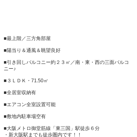
■最上階／三方角部屋
■陽当り＆通風＆眺望良好
■引き回しバルコニー約２３㎡／
南・東・西の三面バルコ
ニー♪
■３ＬＤＫ・71.50㎡
■全居室収納有
■エアコン全室設置可能
■敷地内駐車場空有
■大阪メトロ御堂筋線「東三国」駅徒歩６分
・新大阪駅までも徒歩圏内です！！