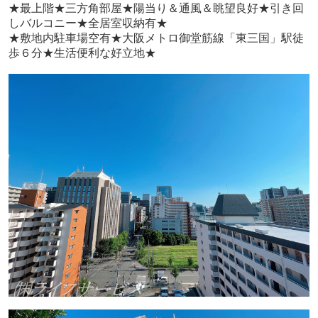
★
最上階★三方角部屋★陽当り＆通風＆眺望良好★引き回
しバルコニー★全居室収納有★
★敷地内駐車場空有★大阪メトロ御堂筋線「東三国」駅徒
歩６分★生活便利な好立地★