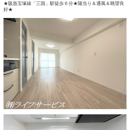
★阪急宝塚線「三国」駅徒歩６分★陽当り＆通風＆眺望良
好★