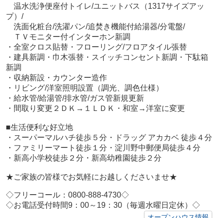
温水洗浄便座付トイレ/ユニットバス（1317サイズアッ
プ）/
洗面化粧台/洗濯パン/追焚き機能付給湯器/分電盤/
ＴＶモニター付インターホン新調
・全室クロス貼替・フローリング/フロアタイル張替
・建具新調・巾木張替・スイッチコンセント新調・下駄箱
新調
・収納新設・カウンター造作
・リビング/洋室照明設置（調光、調色仕様）
・給水管/給湯管/排水管/ガス管新規更新
・間取り変更２ＤＫ→１ＬＤＫ・和室→洋室に変更
■生活便利な好立地
・スーパーマルハチ徒歩５分
・ドラッグ アカカベ 徒歩４分
・ファミリーマート徒歩１分
・淀川野中郵便局徒歩４分
・新高小学校徒歩２分
・新高幼稚園徒歩２分
★ご家族の皆様でお気軽にお越しくださいませ★
◇フリーコール：0800-888-4730◇
◇お電話受付時間9：00～19：30（毎週水曜日定休）◇
オープンハウス情報