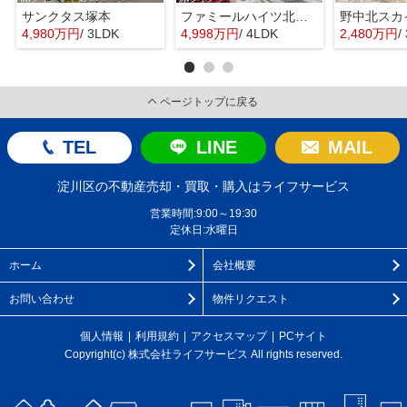
サンクタス塚本
ファミールハイツ北大阪４号棟
野中北スカ
4,980万円
/ 3LDK
4,998万円
/ 4LDK
2,480万円
/
ページトップに戻る
TEL
LINE
MAIL
淀川区の不動産売却・買取・購入はライフサービス
営業時間:9:00～19:30
定休日:水曜日
ホーム
会社概要
お問い合わせ
物件リクエスト
個人情報
利用規約
アクセスマップ
PCサイト
Copyright(c) 株式会社ライフサービス All rights reserved.