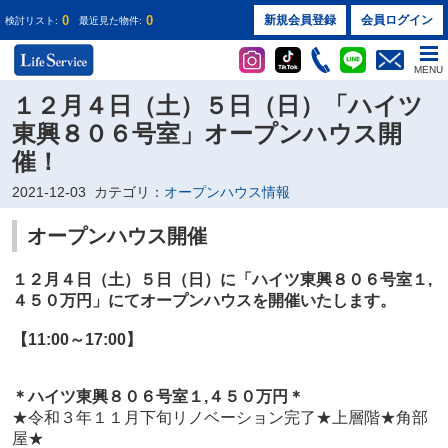
0
0
新規会員登録
会員ログイン
検討リスト:
最近見た物件:
MENU
１２月４日（土）５日（日）「ハイツ
東興８０６号室」オープンハウス開
催！
2021-12-03
カテゴリ：
オープンハウス情報
オープンハウス開催
１２月４日（土）５日（日）に
「ハイツ東興８０６号室１
,
４５０万円
」
にてオープンハウスを開催いたします。
【11:00～17:00】
＊
ハイツ東興８０６号室１
,４５０万円
＊
★
令和３年１１月下旬リノベーション完了★上層階★角部
屋★