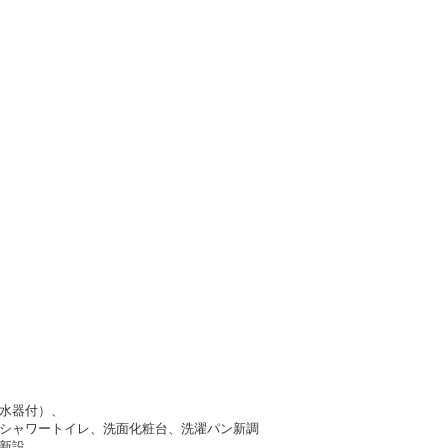
水器付）、
シャワートイレ、洗面化粧台、洗濯パン新調
新設