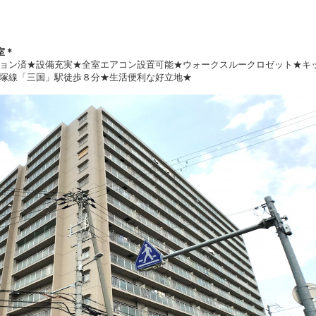
室
＊
ョン済★設備充実★全室エアコン設置可能★ウォークスルークロゼット★キ
塚線「三国」駅徒歩８分★生活便利な好立地★