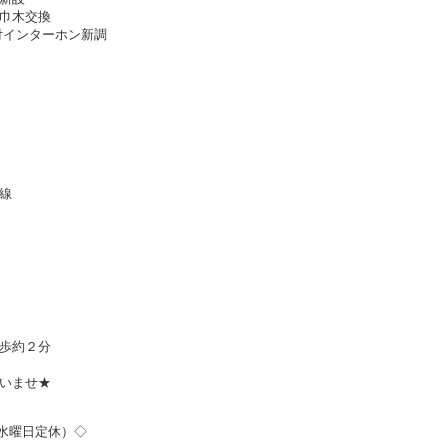
巾木交換
付インターホン新調
線
歩約２分
いませ★
週水曜日定休）◇