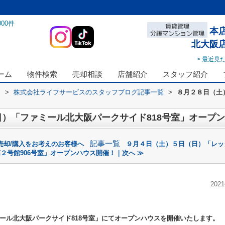
000
件
本
北大阪
> 最近見
ーム
物件検索
売却相談
店舗紹介
スタッフ紹介
ス
>
株式会社ライフサービスのスタッフブログ記事一覧
>
８月２８日（土
）「ファミール北大阪パークサイド818号室」オープ
記事一覧
の売却/購入をお考えのお客様へ
９月４日（土）５日（日）「レッ
２号館906号室」オープンハウス開催！｜次へ ≫
2021
ール北大阪パークサイド818号室」
にてオープンハウスを開催いたします。