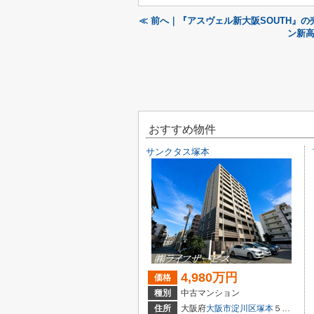
≪ 前へ｜『アスヴェル新大阪SOUTH』
ン新高
おすすめ物件
サンクタス塚本
4,980万円
価格
種別
中古マンション
住所
大阪府
大阪市淀川区
塚本
５丁目3-22