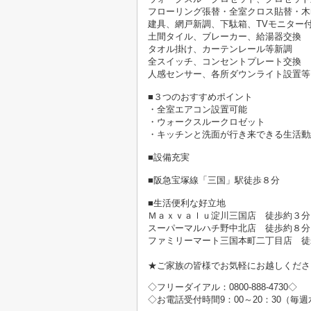
フローリング張替・全室クロス貼替・木
建具、網戸新調、下駄箱、TVモニター
土間タイル、ブレーカー、給湯器交換
タオル掛け、カーテンレール等新調
全スイッチ、コンセントプレート交換
人感センサー、各所ダウンライト設置等
■３つのおすすめポイント
・全室エアコン設置可能
・ウォークスルークロゼット
・キッチンと洗面が行き来できる生活動
■設備充実
■阪急宝塚線「三国」駅徒歩８分
■生活便利な好立地
Ｍａｘｖａｌｕ淀川三国店 徒歩約３分
スーパーマルハチ野中北店 徒歩約８分
ファミリーマート三国本町二丁目店 徒
★ご家族の皆様でお気軽にお越しくださ
◇フリーダイアル：0800-888-4730◇
◇お電話受付時間9：00～20：30（毎