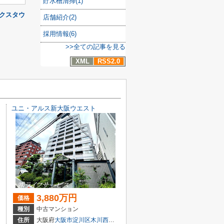
貯水槽清掃(1)
クスタウ
店舗紹介(2)
採用情報(6)
>>全ての記事を見る
XML
RSS2.0
ユニ・アルス新大阪ウエスト
3,880万円
価格
種別
中古マンション
目3-5
住所
大阪府
大阪市淀川区
木川西
４丁目1-14