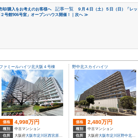
記事一覧
の売却/購入をお考えのお客様へ
９月４日（土）５日（日）「レッ
２号館906号室」オープンハウス開催！｜次へ ≫
ファミールハイツ北大阪４号棟
野中北スカイハイツ
4,998万円
2,480万円
価格
価格
種別
中古マンション
種別
中古マンション
住所
大阪府
大阪市淀川区
西宮原
３丁目3-4
住所
大阪府
大阪市淀川区
野中北
２丁