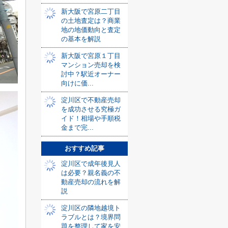
新大阪で宮原二丁目
の土地査定は？商業
地の地価動向と査定
の基本を解説
新大阪で宮原１丁目
マンション売却を検
討中？駅近オーナー
向けに価...
淀川区で不動産売却
を成功させる究極ガ
イド！相場や手順税
金まで完...
おすすめ記事
淀川区で成年後見人
は必要？親名義の不
動産売却の流れを解
説
淀川区の隣地越境ト
ラブルとは？境界問
題を整理して家を安