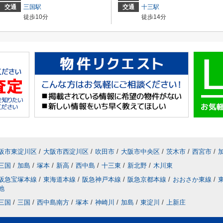
交通
三国駅
交通
十三駅
徒歩10分
徒歩14分
阪市東淀川区
/
大阪市西淀川区
/
吹田市
/
大阪市中央区
/
茨木市
/
西宮市
/
三国
/
加島
/
塚本
/
新高
/
西中島
/
十三東
/
新北野
/
木川東
阪急宝塚本線
/
東海道本線
/
阪急神戸本線
/
阪急京都本線
/
おおさか東線
/
地
三国
/
三国
/
西中島南方
/
塚本
/
神崎川
/
加島
/
東淀川
/
上新庄