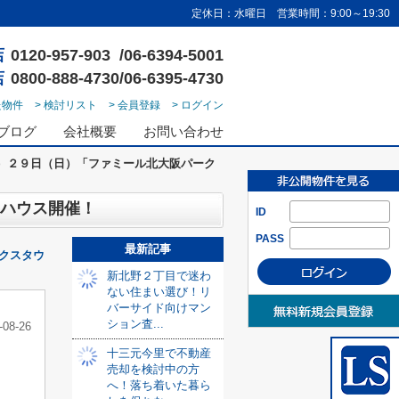
定休日：水曜日 営業時間：9:00～19:30
店
0120-957-903 /06-6394-5001
店
0800-888-4730/06-6395-4730
た物件
> 検討リスト
> 会員登録
> ログイン
ブログ
会社概要
お問い合わせ
）２９日（日）「ファミール北大阪パーク
ンハウス開催！
ID
PASS
最新記事
クスタウ
新北野２丁目で迷わ
ない住まい選び！リ
バーサイド向けマン
ション査...
-08-26
十三元今里で不動産
売却を検討中の方
へ！落ち着いた暮ら