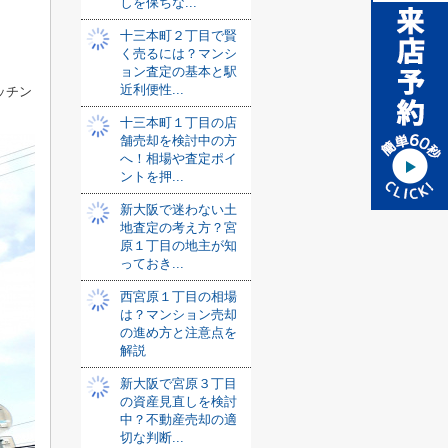
しを保ちな...
十三本町２丁目で賢
く売るには？マンシ
ョン査定の基本と駅
近利便性...
ッチン
十三本町１丁目の店
舗売却を検討中の方
へ！相場や査定ポイ
ントを押...
新大阪で迷わない土
地査定の考え方？宮
原１丁目の地主が知
っておき...
西宮原１丁目の相場
は？マンション売却
の進め方と注意点を
解説
新大阪で宮原３丁目
の資産見直しを検討
中？不動産売却の適
切な判断...