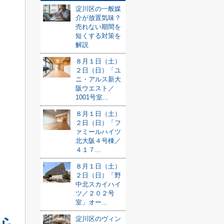
淀川区の一般媒
介が放置気味？
売れない期間を
短くする対策を
解説
８月１日（土）
２日（日）「ユ
ニ・アルス新大
阪ウエスト／
1001号室...
８月１日（土）
２日（日）「フ
ァミールハイツ
北大阪４号棟／
４１７...
８月１日（土）
２日（日）「野
中北スカイハイ
ツ／２０２号
室」オー...
淀川区のヴィン