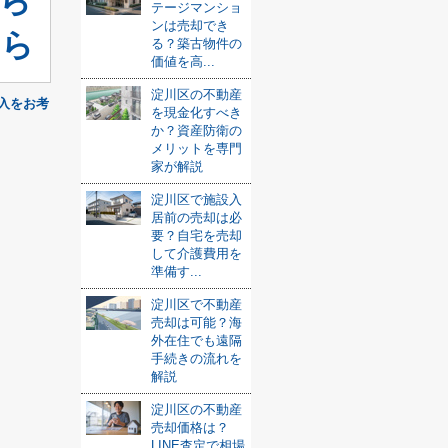
ら
テージマンショ
ンは売却でき
ちら
る？築古物件の
価値を高...
淀川区の不動産
入をお考
を現金化すべき
か？資産防衛の
メリットを専門
家が解説
淀川区で施設入
居前の売却は必
要？自宅を売却
して介護費用を
準備す...
淀川区で不動産
売却は可能？海
外在住でも遠隔
手続きの流れを
解説
淀川区の不動産
売却価格は？
LINE査定で相場