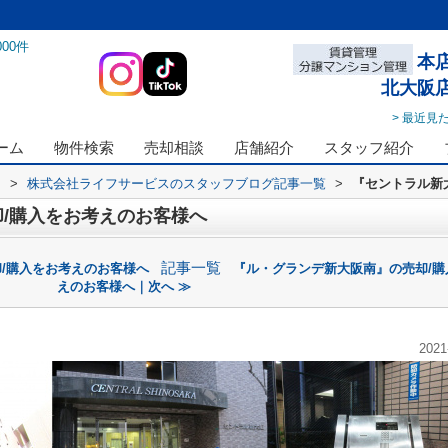
000
件
本
北大阪
> 最近見
ーム
物件検索
売却相談
店舗紹介
スタッフ紹介
ス
>
株式会社ライフサービスのスタッフブログ記事一覧
>
『セントラル新
/購入をお考えのお客様へ
記事一覧
/購入をお考えのお客様へ
『ル・グランデ新大阪南』の売却/購
えのお客様へ｜次へ ≫
2021