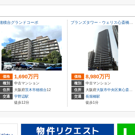
穂積台グランドコーポ
ブランズタワー・ウェリス心斎橋SOUTH
1,690万円
8,980万円
価格
価格
種別
中古マンション
種別
中古マンション
住所
大阪府
茨木市
穂積台
12
住所
大阪府
大阪市中央区
東心斎橋
交通
宇野辺駅
交通
長堀橋駅
徒歩12分
徒歩1分