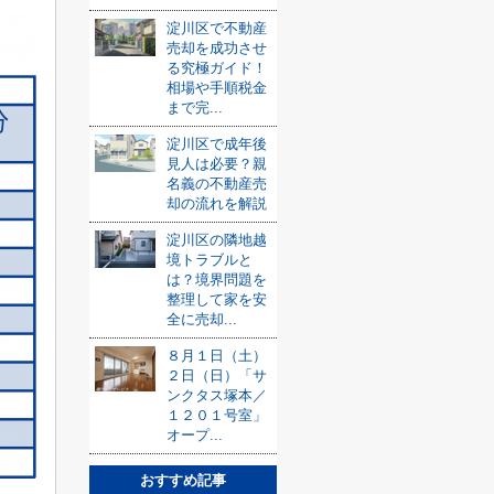
淀川区で不動産
売却を成功させ
る究極ガイド！
相場や手順税金
まで完...
淀川区で成年後
見人は必要？親
名義の不動産売
却の流れを解説
淀川区の隣地越
境トラブルと
は？境界問題を
整理して家を安
全に売却...
８月１日（土）
２日（日）「サ
ンクタス塚本／
１２０１号室」
オープ...
おすすめ記事