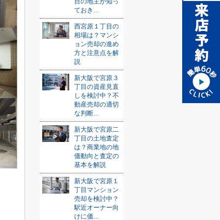
目の地主が知っ
ておき...
西宮原１丁目の
相場は？マンシ
ョン売却の進め
方と注意点を解
説
新大阪で宮原３
丁目の資産見直
しを検討中？不
動産売却の適切
な判断...
新大阪で宮原二
丁目の土地査定
は？商業地の地
価動向と査定の
基本を解説
新大阪で宮原１
丁目マンション
売却を検討中？
駅近オーナー向
けに価...