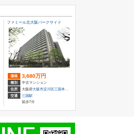
ファミール北大阪パークサイド
3,680万円
価格
種別
中古マンション
１丁目3-3
住所
大阪府
大阪市淀川区
三国本町
１丁目16-27
交通
三国駅
徒歩7分