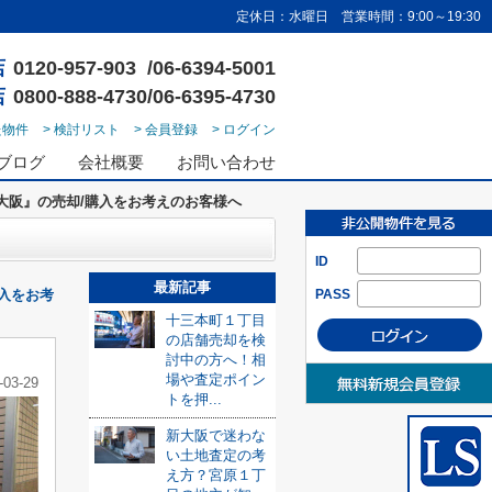
定休日：水曜日 営業時間：9:00～19:30
店
0120-957-903 /06-6394-5001
店
0800-888-4730/06-6395-4730
た物件
> 検討リスト
> 会員登録
> ログイン
ブログ
会社概要
お問い合わせ
大阪』の売却/購入をお考えのお客様へ
ID
最新記事
入をお考
PASS
十三本町１丁目
の店舗売却を検
討中の方へ！相
場や査定ポイン
-03-29
トを押...
新大阪で迷わな
い土地査定の考
え方？宮原１丁