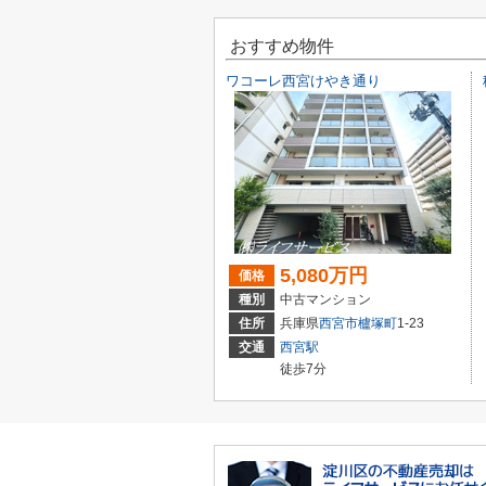
おすすめ物件
ワコーレ西宮けやき通り
5,080万円
価格
種別
中古マンション
住所
兵庫県
西宮市
櫨塚町
1-23
交通
西宮駅
徒歩7分