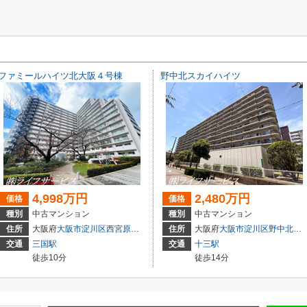
ファミールハイツ北大阪４号棟
野中北スカイハイツ
4,998万円
2,480万円
価格
価格
種別
中古マンション
種別
中古マンション
住所
大阪府
大阪市淀川区
西宮原
３丁目3-4
住所
大阪府
大阪市淀川区
野中北
２丁
交通
三国駅
交通
十三駅
徒歩10分
徒歩14分