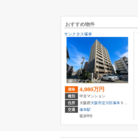
おすすめ物件
サンクタス塚本
4,980万円
価格
種別
中古マンション
住所
大阪府
大阪市淀川区
塚本
５丁目3-22
交通
塚本駅
徒歩9分