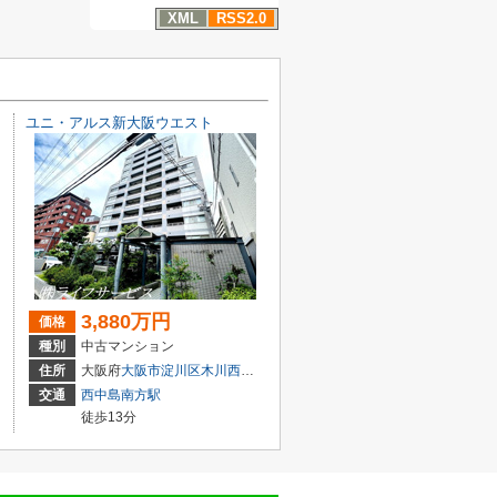
XML
RSS2.0
ユニ・アルス新大阪ウエスト
3,880万円
価格
種別
中古マンション
目3-5
住所
大阪府
大阪市淀川区
木川西
４丁目1-14
交通
西中島南方駅
徒歩13分