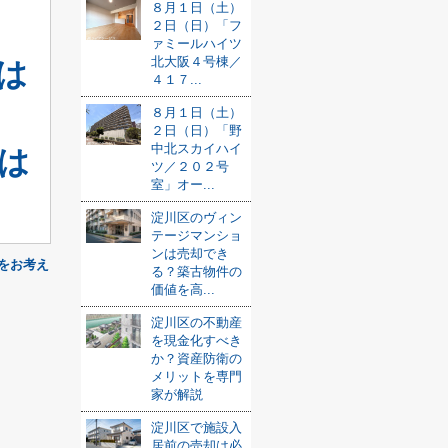
８月１日（土）
２日（日）「フ
ァミールハイツ
北大阪４号棟／
は
４１７...
８月１日（土）
２日（日）「野
中北スカイハイ
は
ツ／２０２号
室」オー...
淀川区のヴィン
テージマンショ
ンは売却でき
をお考え
る？築古物件の
価値を高...
淀川区の不動産
を現金化すべき
か？資産防衛の
メリットを専門
家が解説
淀川区で施設入
居前の売却は必