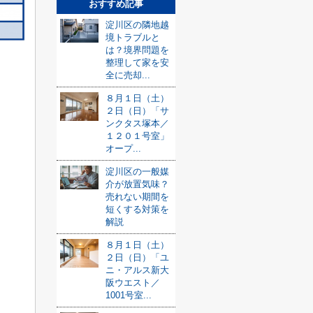
おすすめ記事
淀川区の隣地越
境トラブルと
は？境界問題を
整理して家を安
全に売却...
８月１日（土）
２日（日）「サ
ンクタス塚本／
１２０１号室」
オープ...
淀川区の一般媒
介が放置気味？
売れない期間を
短くする対策を
解説
８月１日（土）
２日（日）「ユ
ニ・アルス新大
阪ウエスト／
1001号室...