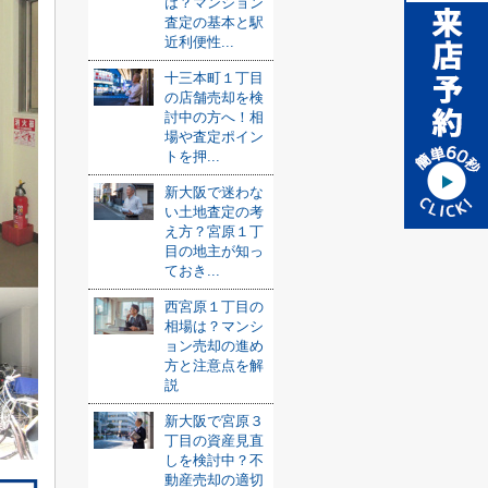
は？マンション
査定の基本と駅
近利便性...
十三本町１丁目
の店舗売却を検
討中の方へ！相
場や査定ポイン
トを押...
新大阪で迷わな
い土地査定の考
え方？宮原１丁
目の地主が知っ
ておき...
西宮原１丁目の
相場は？マンシ
ョン売却の進め
方と注意点を解
説
新大阪で宮原３
丁目の資産見直
しを検討中？不
動産売却の適切