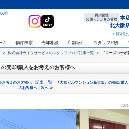
000
件
本
北大阪
> 最近見
ーム
物件検索
売却相談
店舗紹介
スタッフ紹介
ス
>
株式会社ライフサービスのスタッフブログ記事一覧
>
『ローズコーポ
の売却/購入をお考えのお客様へ
記事一覧
をお考えのお客様へ
『大京ビルマンション新大阪』の売却/購入
のお客様へ｜次へ ≫
2021