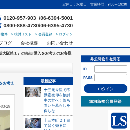
定休日：水曜日 営業時間：9:00～19:30
店
0120-957-903 /06-6394-5001
店
0800-888-4730/06-6395-4730
た物件
> 検討リスト
> 会員登録
> ログイン
ブログ
会社概要
お問い合わせ
新大阪第１』の売却/購入をお考えのお客様
ID
PASS
最新記事
をお考え
十三元今里で不
動産売却を検討
中の方へ！落ち
着いた暮らしを
-03-29
保ちな...
十三本町２丁目
で賢く売るに