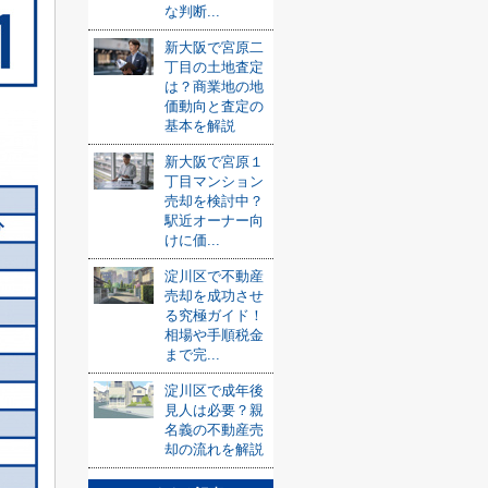
な判断...
新大阪で宮原二
丁目の土地査定
は？商業地の地
価動向と査定の
基本を解説
新大阪で宮原１
丁目マンション
売却を検討中？
駅近オーナー向
けに価...
淀川区で不動産
売却を成功させ
る究極ガイド！
相場や手順税金
まで完...
淀川区で成年後
見人は必要？親
名義の不動産売
却の流れを解説