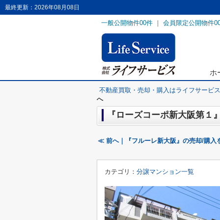
最終更新：2026年08月08日
一般公開物件
00
件 ｜ 会員限定公開物件
0
ホ
不動産買取・売却・購入はライフサービ
へ
『ローズコーポ新大阪第１』
≪ 前へ｜『フルーレ新大阪』の売却/購入
カテゴリ：
分譲マンション一覧