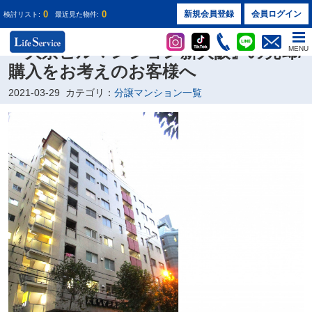
0
0
新規会員登録
会員ログイン
検討リスト:
最近見た物件:
株式会社ライフサービス
『大京ビルマンション新大阪』の売却/
MENU
購入をお考えのお客様へ
2021-03-29
カテゴリ：
分譲マンション一覧