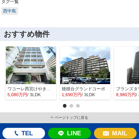
タグ一覧
西中島
おすすめ物件
ワコーレ西宮けやき通り
穂積台グランドコーポ
5,080万円
/ 3LDK
1,690万円
/ 3LDK
8,980万円
/
ページトップに戻る
TEL
LINE
MAIL