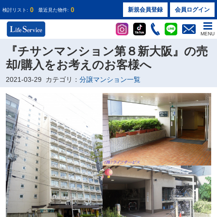
0
0
新規会員登録
会員ログイン
検討リスト:
最近見た物件:
MENU
『チサンマンション第８新大阪』の売
却/購入をお考えのお客様へ
2021-03-29
カテゴリ：
分譲マンション一覧