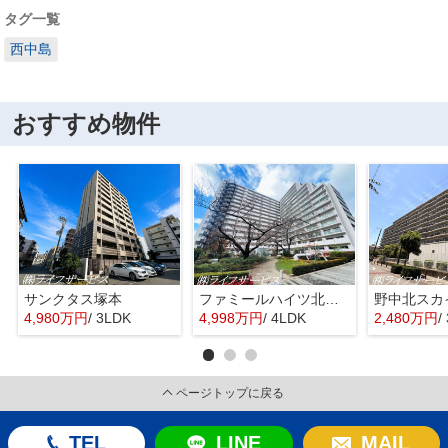
タグ一覧
西中島
おすすめ物件
サンクタス塚本
ファミールハイツ北大阪４号棟
野中北スカ
4,980万円
/ 3LDK
4,998万円
/ 4LDK
2,480万円
/
ページトップに戻る
TEL
LINE
MAIL