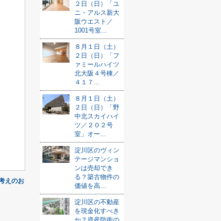
２日（日）「ユ
ニ・アルス新大
阪ウエスト／
1001号室...
８月１日（土）
２日（日）「フ
ァミールハイツ
北大阪４号棟／
４１７...
８月１日（土）
２日（日）「野
中北スカイハイ
ツ／２０２号
室」オー...
淀川区のヴィン
テージマンショ
ンは売却でき
る？築古物件の
考えのお
価値を高...
淀川区の不動産
を現金化すべき
か？資産防衛の