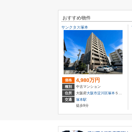
おすすめ物件
サンクタス塚本
4,980万円
価格
種別
中古マンション
住所
大阪府
大阪市淀川区
塚本
５丁目3-22
交通
塚本駅
徒歩9分