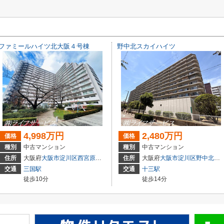
ファミールハイツ北大阪４号棟
野中北スカイハイツ
4,998万円
2,480万円
価格
価格
種別
中古マンション
種別
中古マンション
住所
大阪府
大阪市淀川区
西宮原
３丁目3-4
住所
大阪府
大阪市淀川区
野中北
２丁
交通
三国駅
交通
十三駅
徒歩10分
徒歩14分