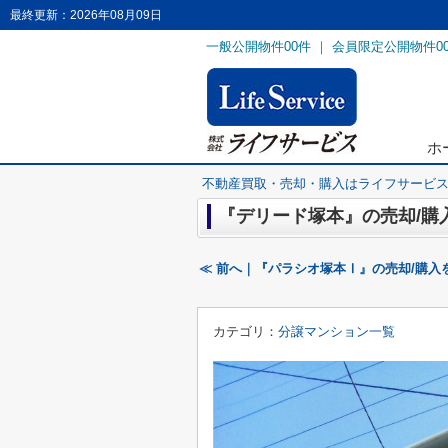
最終更新：2026年08月09日
一般公開物件
00
件 ｜ 会員限定公開物件
0
ホ
不動産買取・売却・購入はライフサービ
『デリード塚本』の売却/購
≪ 前へ｜『パラシオ塚本Ⅰ』の売却/購入
カテゴリ：
分譲マンション一覧