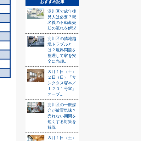
おすすめ記事
淀川区で成年後
見人は必要？親
名義の不動産売
却の流れを解説
淀川区の隣地越
境トラブルと
は？境界問題を
整理して家を安
全に売却...
８月１日（土）
２日（日）「サ
ンクタス塚本／
１２０１号室」
オープ...
淀川区の一般媒
介が放置気味？
売れない期間を
短くする対策を
解説
８月１日（土）