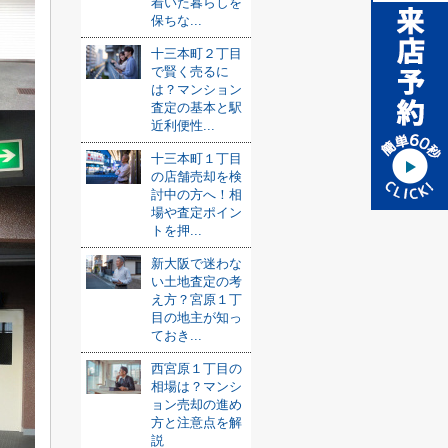
着いた暮らしを
保ちな...
十三本町２丁目
で賢く売るに
は？マンション
査定の基本と駅
近利便性...
十三本町１丁目
の店舗売却を検
討中の方へ！相
場や査定ポイン
トを押...
新大阪で迷わな
い土地査定の考
え方？宮原１丁
目の地主が知っ
ておき...
西宮原１丁目の
相場は？マンシ
ョン売却の進め
方と注意点を解
説