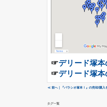
☞
デリード塚本
☞
デリード塚本
≪ 前へ｜『パラシオ塚本Ⅰ』の売却/購入
タグ一覧