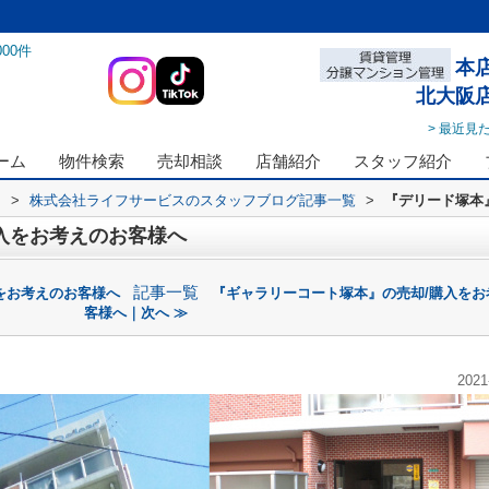
000
件
本
北大阪
> 最近見
ーム
物件検索
売却相談
店舗紹介
スタッフ紹介
ス
>
株式会社ライフサービスのスタッフブログ記事一覧
>
『デリード塚本
入をお考えのお客様へ
記事一覧
をお考えのお客様へ
『ギャラリーコート塚本』の売却/購入をお
客様へ｜次へ ≫
2021