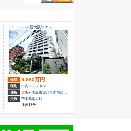
ユニ・アルス新大阪ウエスト
3,880万円
価格
種別
中古マンション
目3-5
住所
大阪府
大阪市淀川区
木川西
４丁目1-14
交通
西中島南方駅
徒歩13分