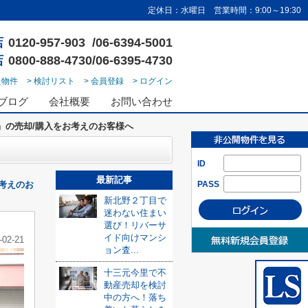
定休日：水曜日 営業時間：9:00～19:30
店
0120-957-903 /06-6394-5001
店
0800-888-4730/06-6395-4730
た物件
> 検討リスト
> 会員登録
> ログイン
ブログ
会社概要
お問い合わせ
』の売却/購入をお考えのお客様へ
ID
最新記事
考えのお
PASS
新北野２丁目で
迷わない住まい
選び！リバーサ
イド向けマンシ
-02-21
ョン査...
十三元今里で不
動産売却を検討
中の方へ！落ち