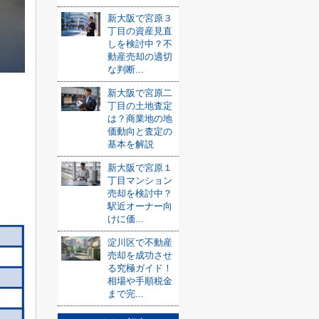
新大阪で宮原３
丁目の資産見直
しを検討中？不
動産売却の適切
な判断...
新大阪で宮原二
丁目の土地査定
は？商業地の地
価動向と査定の
基本を解説
新大阪で宮原１
丁目マンション
売却を検討中？
駅近オーナー向
けに価...
淀川区で不動産
売却を成功させ
る究極ガイド！
相場や手順税金
まで完...