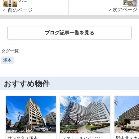
＞次のページ
＜ 前のページ
ブログ記事一覧を見る
タグ一覧
塚本
おすすめ物件
サンクタス塚本
ファミールハイツ北大阪４号棟
野中北スカ