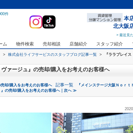
000
件
本
北大阪
> 最近見
ーム
物件検索
売却相談
店舗紹介
スタッフ紹介
ス
>
株式会社ライフサービスのスタッフブログ記事一覧
>
『ララプレイス
ヴァージュ』の売却/購入をお考えのお客様へ
記事一覧
の売却/購入をお考えのお客様へ
『メインステージ大阪Ｎｏｒｔ
ｋ』の売却/購入をお考えのお客様へ｜次へ ≫
2020