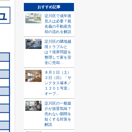
おすすめ記事
淀川区で成年後
見人は必要？親
名義の不動産売
却の流れを解説
淀川区の隣地越
境トラブルと
は？境界問題を
整理して家を安
全に売却...
８月１日（土）
２日（日）「サ
ンクタス塚本／
１２０１号室」
オープ...
淀川区の一般媒
介が放置気味？
売れない期間を
短くする対策を
解説