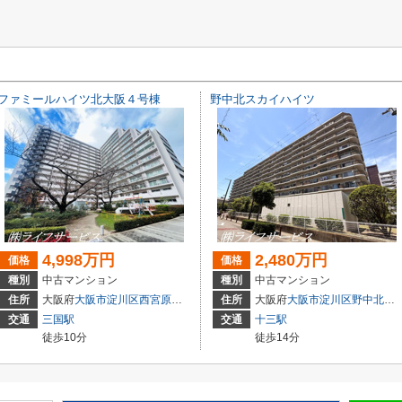
ファミールハイツ北大阪４号棟
野中北スカイハイツ
4,998万円
2,480万円
価格
価格
種別
中古マンション
種別
中古マンション
住所
大阪府
大阪市淀川区
西宮原
３丁目3-4
住所
大阪府
大阪市淀川区
野中北
２丁
交通
三国駅
交通
十三駅
徒歩10分
徒歩14分