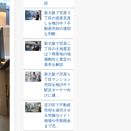
説
新大阪で宮原３
丁目の資産見直
しを検討中？不
動産売却の適切
な判断...
新大阪で宮原二
丁目の土地査定
は？商業地の地
価動向と査定の
基本を解説
新大阪で宮原１
丁目マンション
売却を検討中？
駅近オーナー向
けに価...
淀川区で不動産
売却を成功させ
る究極ガイド！
相場や手順税金
まで完...