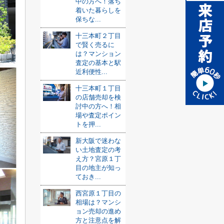
中の方へ！落ち
着いた暮らしを
保ちな...
十三本町２丁目
で賢く売るに
は？マンション
査定の基本と駅
近利便性...
十三本町１丁目
の店舗売却を検
討中の方へ！相
場や査定ポイン
トを押...
新大阪で迷わな
い土地査定の考
え方？宮原１丁
目の地主が知っ
ておき...
西宮原１丁目の
相場は？マンシ
ョン売却の進め
方と注意点を解