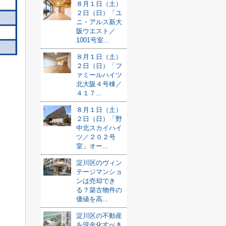
８月１日（土）
２日（日）「ユ
ニ・アルス新大
阪ウエスト／
1001号室...
８月１日（土）
２日（日）「フ
ァミールハイツ
北大阪４号棟／
４１７...
８月１日（土）
２日（日）「野
中北スカイハイ
ツ／２０２号
室」オー...
淀川区のヴィン
テージマンショ
ンは売却でき
る？築古物件の
価値を高...
淀川区の不動産
を現金化すべき