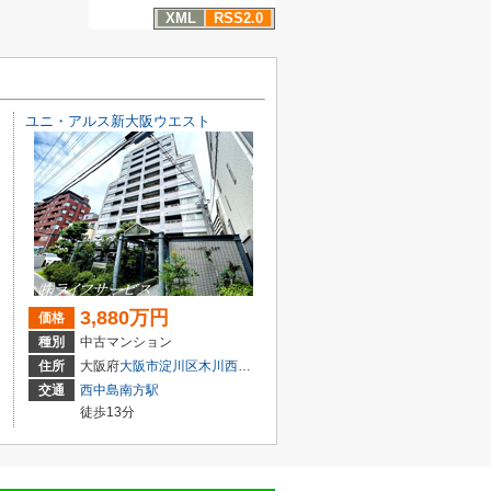
XML
RSS2.0
ユニ・アルス新大阪ウエスト
3,880万円
価格
種別
中古マンション
目3-5
住所
大阪府
大阪市淀川区
木川西
４丁目1-14
交通
西中島南方駅
徒歩13分