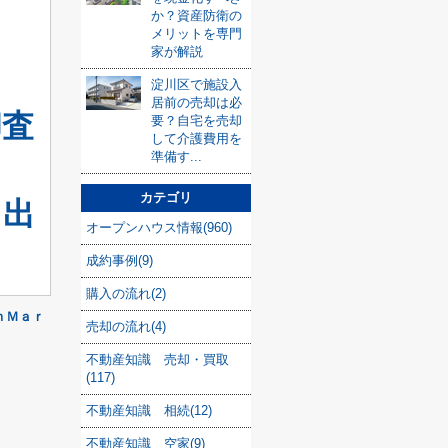
か？資産防衛の
メリットを専門
家が解説
淀川区で施設入
居前の売却は必
却査
要？自宅を売却
して介護費用を
準備す...
カテゴリ
り出
オープンハウス情報(960)
成約事例(9)
購入の流れ(2)
ｈＭａｒ
売却の流れ(4)
不動産知識 売却・買取
(117)
不動産知識 相続(12)
不動産知識 空家(9)