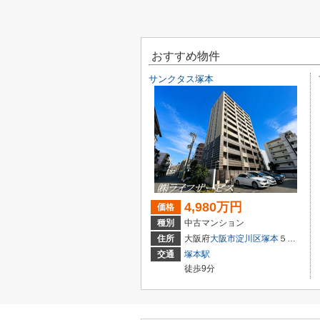
おすすめ物件
サンクタス塚本
4,980万円
価格
種別
中古マンション
住所
大阪府
大阪市淀川区
塚本
５丁目3-22
交通
塚本駅
徒歩9分