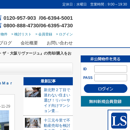
定休日：水曜日 営業時間：9:00～19:30
店
0120-957-903 /06-6394-5001
店
0800-888-4730/06-6395-4730
た物件
> 検討リスト
> 会員登録
> ログイン
ブログ
会社概要
お問い合わせ
・ザ・大阪リヴァージュ』の売却/購入をお
ID
PASS
最新記事
ｈＭａｒ
新北野２丁目で
迷わない住まい
選び！リバーサ
イド向けマンシ
-11-29
ョン査...
十三元今里で不
動産売却を検討