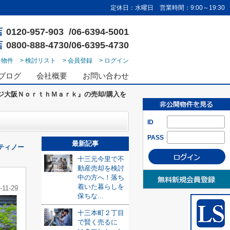
定休日：水曜日 営業時間：9:00～19:30
店
0120-957-903 /06-6394-5001
店
0800-888-4730/06-6395-4730
た物件
> 検討リスト
> 会員登録
> ログイン
ブログ
会社概要
お問い合わせ
ジ大阪ＮｏｒｔｈＭａｒｋ』の売却/購入を
ID
PASS
最新記事
ティノー
十三元今里で不
動産売却を検討
中の方へ！落ち
着いた暮らしを
-11-29
保ちな...
十三本町２丁目
で賢く売るに