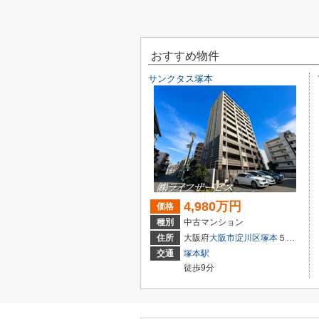
おすすめ物件
サンクタス塚本
4,980万円
価格
種別
中古マンション
住所
大阪府
大阪市淀川区
塚本
５丁目3-22
交通
塚本駅
徒歩9分