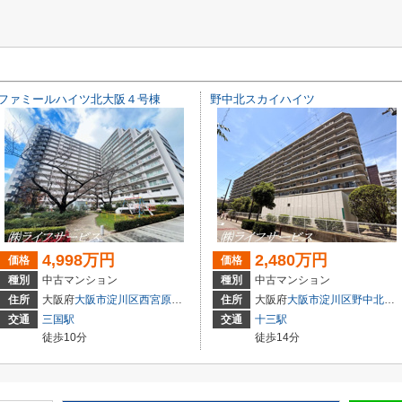
ファミールハイツ北大阪４号棟
野中北スカイハイツ
4,998万円
2,480万円
価格
価格
種別
中古マンション
種別
中古マンション
住所
大阪府
大阪市淀川区
西宮原
３丁目3-4
住所
大阪府
大阪市淀川区
野中北
２丁
交通
三国駅
交通
十三駅
徒歩10分
徒歩14分