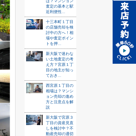
は？マンション
査定の基本と駅
近利便性...
十三本町１丁目
の店舗売却を検
討中の方へ！相
場や査定ポイン
トを押...
新大阪で迷わな
い土地査定の考
え方？宮原１丁
目の地主が知っ
ておき...
西宮原１丁目の
相場は？マンシ
ョン売却の進め
方と注意点を解
説
新大阪で宮原３
丁目の資産見直
しを検討中？不
動産売却の適切