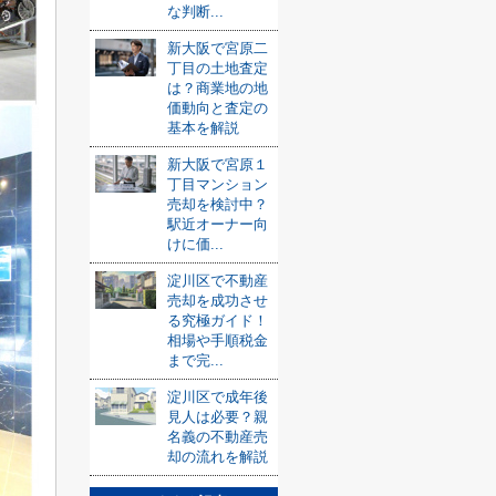
な判断...
新大阪で宮原二
丁目の土地査定
は？商業地の地
価動向と査定の
基本を解説
新大阪で宮原１
丁目マンション
売却を検討中？
駅近オーナー向
けに価...
淀川区で不動産
売却を成功させ
る究極ガイド！
相場や手順税金
まで完...
淀川区で成年後
見人は必要？親
名義の不動産売
却の流れを解説