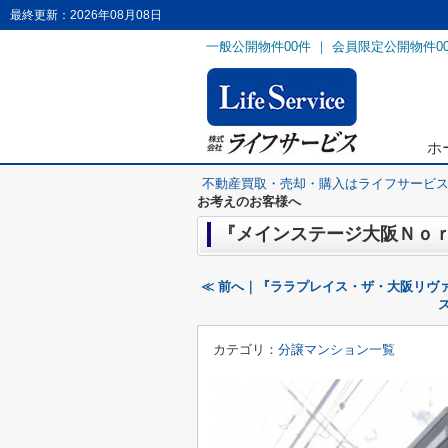
最終更新：2026年08月08日
一般公開物件
00
件 ｜ 会員限定公開物件
0
ホ
不動産買取・売却・購入はライフサービ
お考えのお客様へ
『メインステージ大阪Ｎｏｒ
≪ 前へ｜『ララプレイス・ザ・大阪リヴ
カテゴリ：
分譲マンション一覧