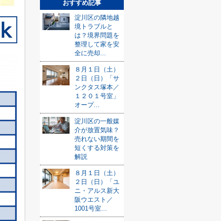
おすすめ記事
淀川区の隣地越
境トラブルと
は？境界問題を
整理して家を安
全に売却...
８月１日（土）
２日（日）「サ
ンクタス塚本／
１２０１号室」
オープ...
淀川区の一般媒
介が放置気味？
売れない期間を
短くする対策を
解説
８月１日（土）
２日（日）「ユ
ニ・アルス新大
阪ウエスト／
1001号室...