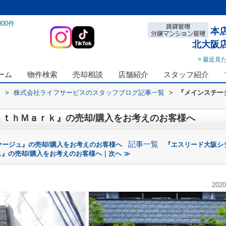
000
件
本
北大阪
> 最近見
ーム
物件検索
売却相談
店舗紹介
スタッフ紹介
ス
>
株式会社ライフサービスのスタッフブログ記事一覧
>
『メインステー
ｔｈＭａｒｋ』の売却/購入をお考えのお客様へ
記事一覧
ァージュ』の売却/購入をお考えのお客様へ
『エスリード大阪シ
ス』の売却/購入をお考えのお客様へ｜次へ ≫
2020