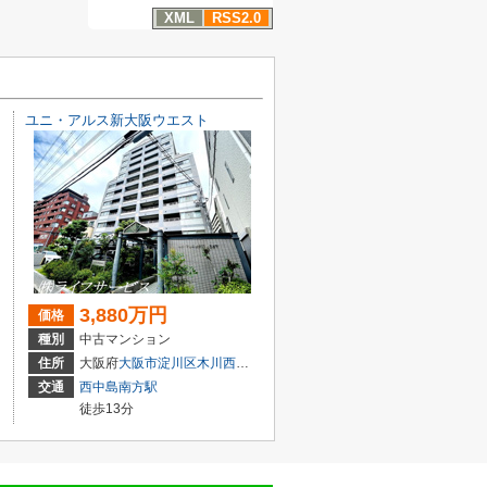
XML
RSS2.0
ユニ・アルス新大阪ウエスト
3,880万円
価格
種別
中古マンション
目3-5
住所
大阪府
大阪市淀川区
木川西
４丁目1-14
交通
西中島南方駅
徒歩13分