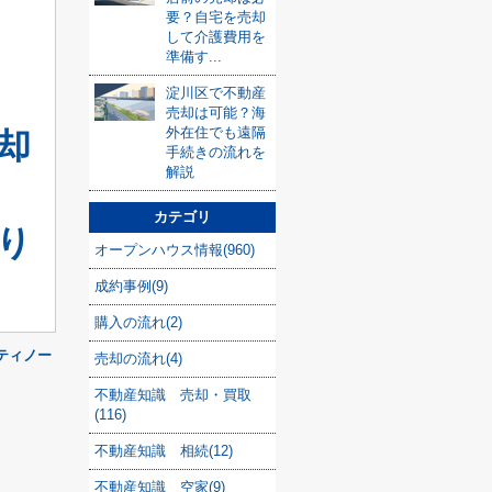
要？自宅を売却
して介護費用を
準備す...
淀川区で不動産
売却は可能？海
外在住でも遠隔
却
手続きの流れを
解説
カテゴリ
り
オープンハウス情報(960)
成約事例(9)
購入の流れ(2)
ティノー
売却の流れ(4)
不動産知識 売却・買取
(116)
不動産知識 相続(12)
不動産知識 空家(9)