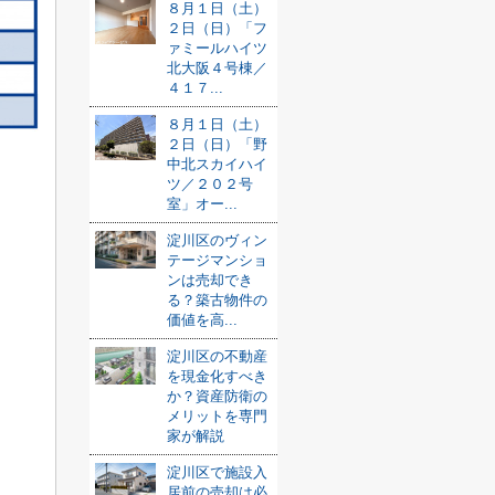
８月１日（土）
２日（日）「フ
ァミールハイツ
北大阪４号棟／
４１７...
８月１日（土）
２日（日）「野
中北スカイハイ
ツ／２０２号
室」オー...
淀川区のヴィン
テージマンショ
ンは売却でき
る？築古物件の
価値を高...
淀川区の不動産
を現金化すべき
か？資産防衛の
メリットを専門
家が解説
淀川区で施設入
居前の売却は必