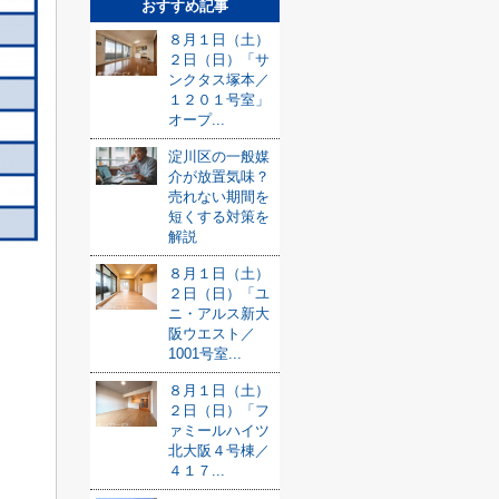
おすすめ記事
８月１日（土）
２日（日）「サ
ンクタス塚本／
１２０１号室」
オープ...
淀川区の一般媒
介が放置気味？
売れない期間を
短くする対策を
解説
８月１日（土）
２日（日）「ユ
ニ・アルス新大
阪ウエスト／
1001号室...
８月１日（土）
２日（日）「フ
ァミールハイツ
北大阪４号棟／
４１７...