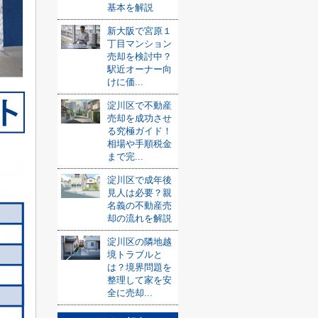
基本を解説
新大阪で宮原１
丁目マンション
売却を検討中？
駅近オーナー向
けに価...
淀川区で不動産
売却を成功させ
る究極ガイド！
相場や手順税金
まで完...
淀川区で成年後
見人は必要？親
名義の不動産売
却の流れを解説
淀川区の隣地越
境トラブルと
は？境界問題を
整理して家を安
全に売却...