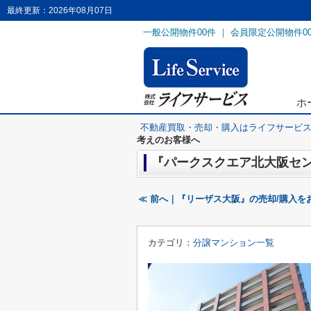
最終更新：2026年08月07日
一般公開物件
00
件 ｜ 会員限定公開物件
0
ホ
不動産買取・売却・購入はライフサービ
考えのお客様へ
『パークスクエア北大阪セン
≪ 前へ｜『リーザス大阪』の売却/購入を
カテゴリ：
分譲マンション一覧