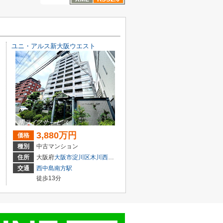
ユニ・アルス新大阪ウエスト
3,880万円
価格
種別
中古マンション
目3-5
住所
大阪府
大阪市淀川区
木川西
４丁目1-14
交通
西中島南方駅
徒歩13分