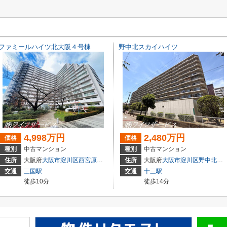
ファミールハイツ北大阪４号棟
野中北スカイハイツ
4,998万円
2,480万円
価格
価格
種別
中古マンション
種別
中古マンション
住所
大阪府
大阪市淀川区
西宮原
３丁目3-4
住所
大阪府
大阪市淀川区
野中北
２丁
交通
三国駅
交通
十三駅
徒歩10分
徒歩14分