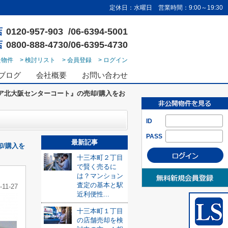
定休日：水曜日 営業時間：9:00～19:30
店
0120-957-903 /06-6394-5001
店
0800-888-4730/06-6395-4730
た物件
> 検討リスト
> 会員登録
> ログイン
ブログ
会社概要
お問い合わせ
ア北大阪センターコート』の売却/購入をお
ID
PASS
最新記事
/購入を
十三本町２丁目
で賢く売るに
は？マンション
査定の基本と駅
-11-27
近利便性...
十三本町１丁目
の店舗売却を検