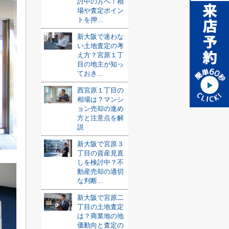
討中の方へ！相
場や査定ポイン
トを押...
新大阪で迷わな
い土地査定の考
え方？宮原１丁
目の地主が知っ
ておき...
西宮原１丁目の
相場は？マンシ
ョン売却の進め
方と注意点を解
説
新大阪で宮原３
丁目の資産見直
しを検討中？不
動産売却の適切
な判断...
新大阪で宮原二
丁目の土地査定
は？商業地の地
価動向と査定の