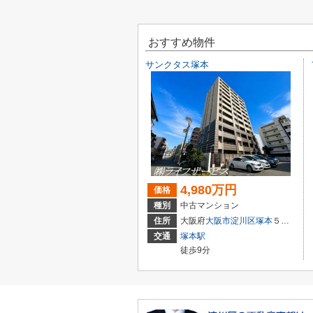
おすすめ物件
サンクタス塚本
4,980万円
価格
種別
中古マンション
住所
大阪府
大阪市淀川区
塚本
５丁目3-22
交通
塚本駅
徒歩9分