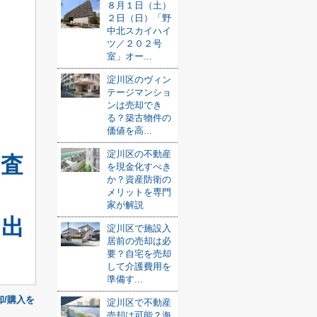
８月１日（土）
２日（日）「野
中北スカイハイ
ツ／２０２号
室」オー...
淀川区のヴィン
テージマンショ
ンは売却でき
る？築古物件の
価値を高...
淀川区の不動産
却査
を現金化すべき
か？資産防衛の
メリットを専門
家が解説
り出
淀川区で施設入
居前の売却は必
要？自宅を売却
して介護費用を
準備す...
/購入を
淀川区で不動産
売却は可能？海