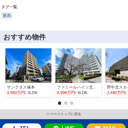
タグ一覧
新高
おすすめ物件
サンクタス塚本
ファミールハイツ北大阪４号棟
野中北スカ
4,980万円
/ 3LDK
4,998万円
/ 4LDK
2,480万円
/
ページトップに戻る