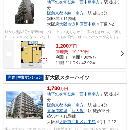
地下鉄御堂筋線
「
西中島南方
」駅 徒歩3
分
阪急京都本線
「
南方
」駅 徒歩3分
築55年 / 11階建
大阪府
大阪市淀川区
西中島
４丁目7-2
駅から徒歩3分の駅近物件です。中古でありながら、室内もきれいな一押し
のマンションとなっています。こちらの物件にはエレベーターがあります。
不動産に関することはライフサービスに...
1,200
万
円
管理費：10,170円
利回り：表面7.00% / -
11階 / 1LDK / 42.02㎡
新大阪スターハイツ
売買 | 中古マンション
1,780
万円
地下鉄御堂筋線
「
西中島南方
」駅 徒歩4
分
阪急京都本線
「
南方
」駅 徒歩4分
東海道本線
「
新大阪
」駅 徒歩15分
築53年 / 11階建
大阪府
大阪市淀川区
西中島
４丁目7-12
多くの方からご好評頂いている新大阪スターハイツのご紹介です。家から