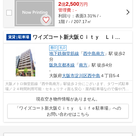
2
2,500
億
万
円
管理費：-
利回り：表面3.31% / -
1階 / - / 207.17㎡
ワイズコート新大阪Ｃｉｔｙ Ｌｉｆｅ駐車場
賃貸 | 駐車場
敷0
礼0
地下鉄御堂筋線
「
西中島南方
」駅 徒歩2
分
阪急京都本線
「
南方
」駅 徒歩4分
-
大阪府
大阪市淀川区
西中島
４丁目5-4
大阪メトロ御堂筋線『西中島南方』駅徒歩２分にございます、タワー式駐車
場／２４時間利用可能・セキュリティ面も安心・屋内駐車場なので傷や汚れ
の心配もございません！お気軽にお問...
現在空き物件情報がありません。
「ワイズコート新大阪Ｃｉｔｙ Ｌｉｆｅ駐車場」への
お問い合わせはこちら