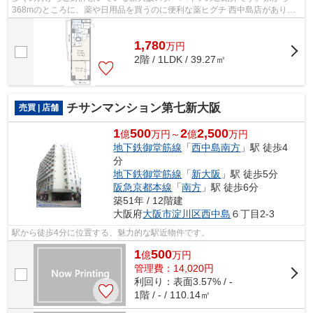
368mのところに、薬や日用品を買うのに便利な薬ヒグチ 西中島店がありま
す。駅徒歩3分という立地が魅力的な物件...
1,780
万
円
2階 / 1LDK / 39.27㎡
チサンマンション第七新大阪
売買 | 店舗
1
500
2
2,500
億
万円～
億
万円
地下鉄御堂筋線
「
西中島南方
」駅 徒歩4
分
地下鉄御堂筋線
「
新大阪
」駅 徒歩5分
阪急京都本線
「
南方
」駅 徒歩6分
築51年 / 12階建
大阪府
大阪市淀川区
西中島
６丁目2-3
駅から徒歩4分に位置する、魅力的な駅近物件です。
1
500
億
万
円
管理費：14,020円
利回り：表面3.57% / -
1階 / - / 110.14㎡