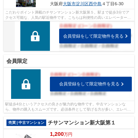
大阪府
大阪市淀川区
西中島
４丁目6-30
こだわりポイント満載のチサンマンション新大阪第５。駅まで徒歩3分でア
クセス可能な、人気の駅近物件です。こちらは利便性の高いエレベーター付
きの物件です。
会員登録をして限定物件を見る
会員限定
会員登録をして限定物件を見る
駅徒歩4分というアクセスの良さが魅力的な物件です。中古マンションな
ら、物件の購入もスムーズです。必須条件として挙げる方が多い、エレベー
ター付きの物件です。地下鉄御堂筋線西中...
チサンマンション新大阪第１
売買 | 中古マンション
1,200
万円