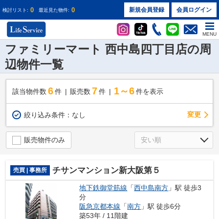
0
0
新規会員登録
会員ログイン
検討リスト:
最近見た物件:
MENU
ファミリーマート 西中島四丁目店の周
辺物件一覧
6
7
1～6
該当物件数
件
販売数
件
件を表示
変更
絞り込み条件：
なし
販売物件のみ
チサンマンション新大阪第５
売買 | 事務所
地下鉄御堂筋線
「
西中島南方
」駅 徒歩3
分
阪急京都本線
「
南方
」駅 徒歩6分
築53年 / 11階建