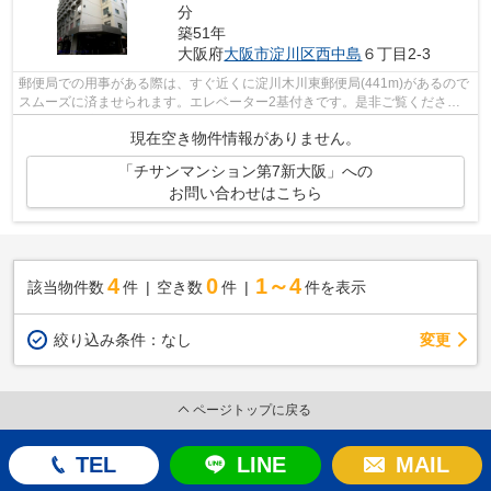
分
築51年
大阪府
大阪市淀川区
西中島
６丁目2-3
郵便局での用事がある際は、すぐ近くに淀川木川東郵便局(441m)があるので
スムーズに済ませられます。エレベーター2基付きです。是非ご覧ください
12階建ての高層建築。重たいゴミの持ち...
現在空き物件情報がありません。
「チサンマンション第7新大阪」への
お問い合わせはこちら
4
0
1～4
該当物件数
件
空き数
件
件を表示
変更
絞り込み条件：
なし
ページトップに戻る
TEL
LINE
MAIL