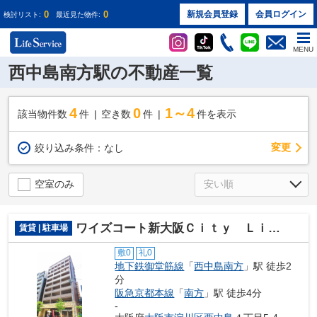
0
0
新規会員登録
会員ログイン
検討リスト:
最近見た物件:
MENU
西中島南方駅の不動産一覧
4
0
1～4
該当物件数
件
空き数
件
件を表示
変更
絞り込み条件：
なし
空室のみ
ワイズコート新大阪Ｃｉｔｙ Ｌｉｆｅ駐車場
賃貸 | 駐車場
敷0
礼0
地下鉄御堂筋線
「
西中島南方
」駅 徒歩2
分
阪急京都本線
「
南方
」駅 徒歩4分
-