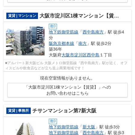
大阪市淀川区1棟マンション【賃貸】
賃貸 | マンション
敷0
地下鉄御堂筋線
「
西中島南方
」駅 徒歩4
分
阪急京都本線
「
南方
」駅 徒歩2分
築36年
大阪府
大阪市淀川区
西中島
１丁目
■アルバート新大阪ビル 大阪メトロ御堂筋線『西中島南方』駅が近く、オフ
ィスビルや飲食店などが立ち並ぶ商業地域です！
現在空室情報がありません。
「大阪市淀川区1棟マンション【賃貸】」への
お問い合わせはこちら
チサンマンション第7新大阪
賃貸 | 事務所
敷0
地下鉄御堂筋線
「
新大阪
」駅 徒歩3分
地下鉄御堂筋線
「
西中島南方
」駅 徒歩3