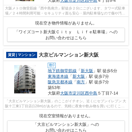
大阪府
大阪市淀川区
西中島
４丁目5-4
大阪メトロ御堂筋線『西中島南方』駅徒歩２分にございます、タワー式駐車
場／２４時間利用可能・セキュリティ面も安心・屋内駐車場なので傷や汚れ
の心配もございません！お気軽にお問...
現在空き物件情報がありません。
「ワイズコート新大阪Ｃｉｔｙ Ｌｉｆｅ駐車場」への
お問い合わせはこちら
大京ビルマンション新大阪
賃貸 | マンション
敷0
地下鉄御堂筋線
「
新大阪
」駅 徒歩5分
東海道本線
「
新大阪
」駅 徒歩7分
阪急京都本線
「
南方
」駅 徒歩7分
築53年
大阪府
大阪市淀川区
西中島
５丁目7-14
「大京ビルマンション新大阪」のここがイチオシ。近くにセブンイレブン 大
阪十三東1丁目店(128m)があるので、気軽に夜食や飲み物を買いに行くこと
ができます。利便性の高い駅近物件で...
現在空室情報がありません。
「大京ビルマンション新大阪」への
お問い合わせはこちら