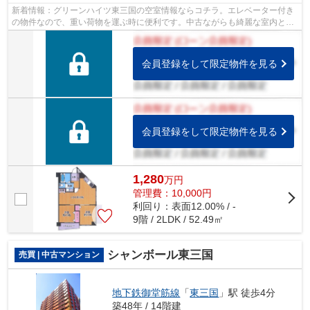
新着情報：グリーンハイツ東三国の空室情報ならコチラ。エレベーター付き
の物件なので、重い荷物を運ぶ時に便利です。中古ながらも綺麗な室内と魅
力的な住環境のマンションです。徒歩9...
会員登録をして限定物件を見る
会員登録をして限定物件を見る
1,280
万
円
管理費：10,000円
利回り：表面12.00% / -
9階 / 2LDK / 52.49㎡
シャンボール東三国
売買 | 中古マンション
地下鉄御堂筋線
「
東三国
」駅 徒歩4分
築48年 / 14階建