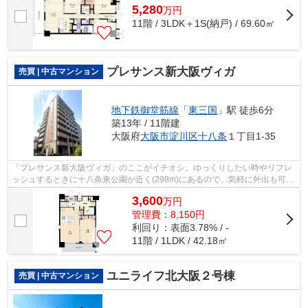
5,280
万
円
11階 / 3LDK＋1S(納戸) / 69.60㎡
プレサンス新大阪ヴィガ
売買 | 中古マンション
地下鉄御堂筋線
「
東三国
」駅 徒歩6分
築13年 / 11階建
大阪府
大阪市淀川区
十八条
１丁目1-35
「プレサンス新大阪ヴィガ」のここがイチオシ。ゆっくりしたい時やリフレ
ッシュするときに十八条東公園が近く(298m)にあるので、気軽に外出も可能
です。物件から駅まで徒歩6分です。地...
3,600
万
円
管理費：8,150円
利回り：表面3.78% / -
11階 / 1LDK / 42.18㎡
ユニライフ北大阪２号棟
売買 | 中古マンション