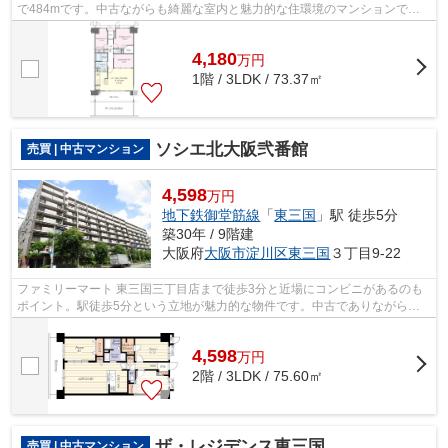
で484mです。中古ながらも綺麗な室内と魅力的な住環境のマンションで
す。こちらの物件にはエレベーターが付いて...
4,180
万
円
1階 / 3LDK / 73.37㎡
ソシエ北大阪弐番館
売買 | 中古マンション
4,598
万円
地下鉄御堂筋線
「
東三国
」駅 徒歩5分
築30年 / 9階建
大阪府
大阪市淀川区
東三国
３丁目9-22
ファミリーマート 東三国三丁目店まで徒歩3分と近場にコンビニがあるのも
ポイント。駅徒歩5分という立地が魅力的な物件です。中古でありながら、
綺麗で機能的な設備のあるマンションで...
4,598
万
円
2階 / 3LDK / 75.60㎡
ザ・レジデンス東三国
売買 | 中古マンション