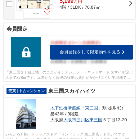
5,199
万
円
4階 / 3LDK / 70.87㎡
会員限定
会員登録をして限定物件を見る
「東三国２丁目土地」のここがイチオシ。フードネットマート スマイル淀川
店まで378mです。坂道がなく普段の移動も負担がかかりにくい平坦地で
す。イチオシの土地面積91.8㎡(公簿)の土...
東三国スカイハイツ
売買 | 中古マンション
地下鉄御堂筋線
「
東三国
」駅 徒歩4分
築43年 / 9階建
大阪府
大阪市淀川区
東三国
５丁目12-20
いろいろと揃うドラッグストア「サンドラッグ 東三国店」も歩いてすぐ