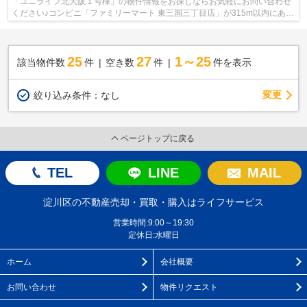
「ユニライフ北大阪１号棟」の物件情報をお探しならお気軽にお問い合わせ
ください♪コンビニ「ファミリーマート 東三国三丁目店」が315m以内にある
物件です♪駅まで徒歩6分の場所にある...
25
27
1～25
該当物件数
件
空き数
件
件を表示
変更
絞り込み条件：
なし
ページトップに戻る
TEL
LINE
MAIL
淀川区の不動産売却・買取・購入はライフサービス
営業時間:9:00～19:30
定休日:水曜日
ホーム
会社概要
お問い合わせ
物件リクエスト