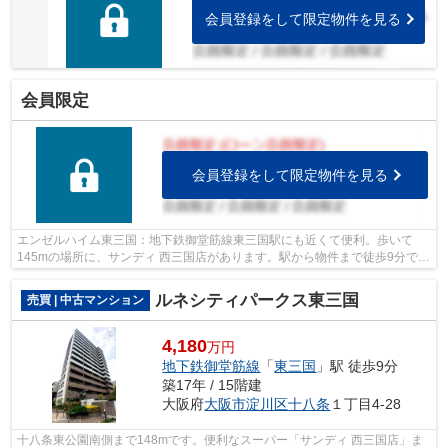
会員登録をして限定物件を見る
会員限定
会員登録をして限定物件を見る
エンゼルハイム東三国：地下鉄御堂筋線東三国駅にも近くて便利。歩いて
145mの場所に、サンディ 西三国店があります。駅から物件まで徒歩9分で
す。マンションにどんな人が住んでいるの...
ルネシティパークス東三国
売買 | 中古マンション
4,180
万円
地下鉄御堂筋線
「
東三国
」駅 徒歩9分
築17年 / 15階建
大阪府
大阪市淀川区
十八条
１丁目4-28
十八条東公園南側まで148mです。便利なスーパー「サンディ 西三国店」ま