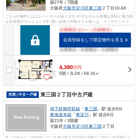
築27年 / 7階建
大阪府
大阪市淀川区
東三国
２丁目10-68
こちらの物件にはエレベーターがあります♪中古ながらも綺麗な室内と魅力的
な住環境のマンションです♪扱い次第で外観タイル張りは、メンテナンスフリ
ーとなります♪駅徒歩10分の物件です...
会員登録をして限定物件を見る
4,390
万
円
5階 / 3LDK / 68.26㎡
東三国２丁目中古戸建
売買 | 中古一戸建
地下鉄御堂筋線
「
東三国
」駅 徒歩8分
東海道本線
「
東淀川
」駅 徒歩6分
築21年 / 3階建
大阪府
大阪市淀川区
東三国
２丁目
多くの方からご好評頂いている東三国２丁目中古戸建のご紹介☆経済的なメ