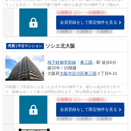
リットも大きい、中古の戸建て物件☆駅から徒歩7分の物件です☆憧れの吹
き抜け空間のある物件です☆大阪市淀川区で...
会員登録をして限定物件を見る
ソシエ北大阪
売買 | 中古マンション
地下鉄御堂筋線
「
東三国
」駅 徒歩5分
築32年 / 15階建
大阪府
大阪市淀川区
東三国
３丁目9-21
15階建てで街並みにも合ったおすすめの物件です。駅から徒歩5分ですの
で、朝食をゆっくり食べる時間が作れます。待ち時間を短縮できるエレベー
ター2基の物件です。不動産購入は人生で...
会員登録をして限定物件を見る