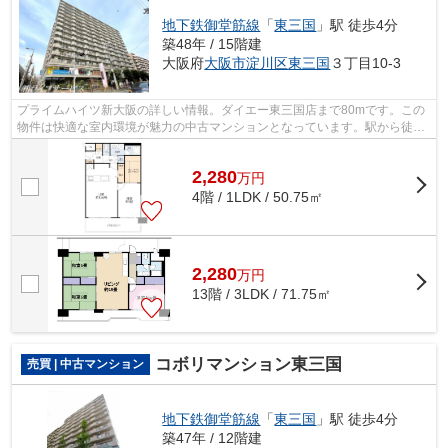
地下鉄御堂筋線
「
東三国
」駅 徒歩4分
築48年 / 15階建
大阪府
大阪市淀川区
東三国
３丁目10-3
プライムハイツ新大阪の詳しい情報。ダイエー東三国店まで80mです。この
物件は快適な室内環境が魅力の中古マンションとなっています。駅から徒歩
4分に位置する、魅力的な駅近物件です...
2,280
万
円
4階 / 1LDK / 50.75㎡
2,280
万
円
13階 / 3LDK / 71.75㎡
コボリマンション東三国
売買 | 中古マンション
地下鉄御堂筋線
「
東三国
」駅 徒歩4分
築47年 / 12階建