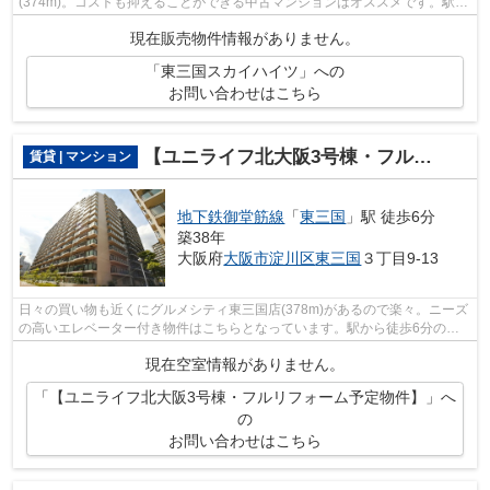
(374m)。コストも抑えることができる中古マンションはオススメです。駅ま
で徒歩4分の位置にある、好立地な物件で...
現在販売物件情報がありません。
「東三国スカイハイツ」への
お問い合わせはこちら
【ユニライフ北大阪3号棟・フルリフォーム予定物件】
賃貸 | マンション
地下鉄御堂筋線
「
東三国
」駅 徒歩6分
築38年
大阪府
大阪市淀川区
東三国
３丁目9-13
日々の買い物も近くにグルメシティ東三国店(378m)があるので楽々。ニーズ
の高いエレベーター付き物件はこちらとなっています。駅から徒歩6分の位
置にある物件なので、電車の利用も快適...
現在空室情報がありません。
「【ユニライフ北大阪3号棟・フルリフォーム予定物件】」へ
の
お問い合わせはこちら