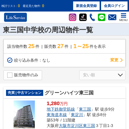
0
0
新規会員登録
会員ログイン
検討リスト:
最近見た物件:
MENU
東三国中学校の周辺物件一覧
25
27
1～25
該当物件数
件
販売数
件
件を表示
変更
絞り込み条件：
なし
販売物件のみ
グリーンハイツ東三国
売買 | 中古マンション
1,280
万円
地下鉄御堂筋線
「
東三国
」駅 徒歩9分
東海道本線
「
東淀川
」駅 徒歩8分
築53年 / 11階建
大阪府
大阪市淀川区
東三国
３丁目1-3