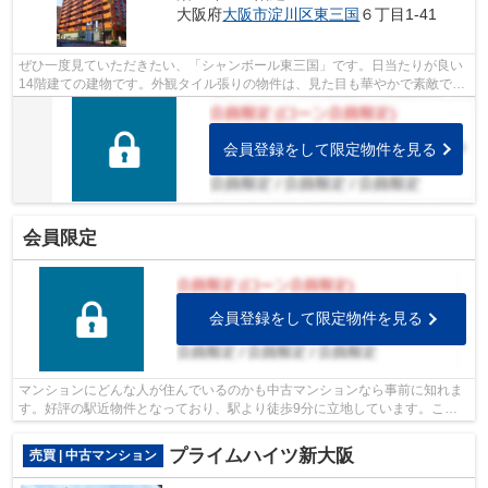
大阪府
大阪市淀川区
東三国
６丁目1-41
ぜひ一度見ていただきたい、「シャンボール東三国」です。日当たりが良い
14階建ての建物です。外観タイル張りの物件は、見た目も華やかで素敵で
す。多くの方に好評の、駅から徒歩4分に...
会員登録をして限定物件を見る
会員限定
会員登録をして限定物件を見る
マンションにどんな人が住んでいるのかも中古マンションなら事前に知れま
す。好評の駅近物件となっており、駅より徒歩9分に立地しています。こち
らはエレベーター付きの物件です。ライ...
プライムハイツ新大阪
売買 | 中古マンション