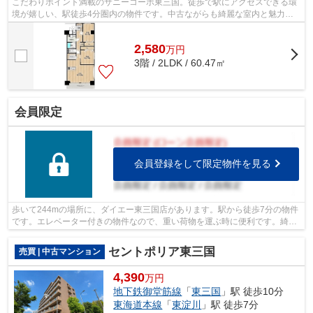
こだわりポイント満載のサニーコーポ東三国。徒歩で駅にアクセスできる環
境が嬉しい、駅徒歩4分圏内の物件です。中古ながらも綺麗な室内と魅力的
な住環境のマンションです。エレベータ...
2,580
万
円
3階 / 2LDK / 60.47㎡
会員限定
会員登録をして限定物件を見る
歩いて244mの場所に、ダイエー東三国店があります。駅から徒歩7分の物件
です。エレベーター付きの物件なので、重い荷物を運ぶ時に便利です。綺麗
に整備された中古マンションで清潔感を...
セントポリア東三国
売買 | 中古マンション
4,390
万円
地下鉄御堂筋線
「
東三国
」駅 徒歩10分
東海道本線
「
東淀川
」駅 徒歩7分