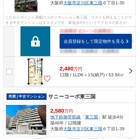
大阪府
大阪市淀川区
東三国
６丁目1-30
こだわりポイント満載のコボリマンション東三国。コストも抑えることがで
きる中古マンションはオススメです。駅徒歩4分というアクセスの良さが魅
力的な物件です。こちらはエレベーター...
会員登録をして限定物件を見る
2,480
万
円
11階 / 1LDK＋1S(納戸) / 53.94㎡
サニーコーポ東三国
売買 | 中古マンション
2,580
万円
地下鉄御堂筋線
「
東三国
」駅 徒歩4分
築46年 / 12階建
大阪府
大阪市淀川区
東三国
６丁目1-39