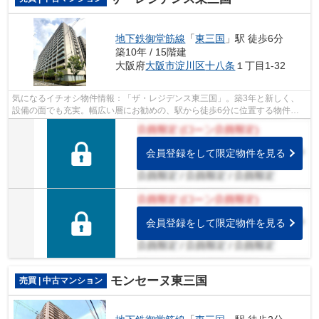
地下鉄御堂筋線
「
東三国
」駅 徒歩6分
築10年 / 15階建
大阪府
大阪市淀川区
十八条
１丁目1-32
気になるイチオシ物件情報：「ザ・レジデンス東三国」。築3年と新しく、
設備の面でも充実。幅広い層にお勧めの、駅から徒歩6分に位置する物件で
す。多くの方に好評な、清潔感のある室...
会員登録をして限定物件を見る
会員登録をして限定物件を見る
モンセーヌ東三国
売買 | 中古マンション