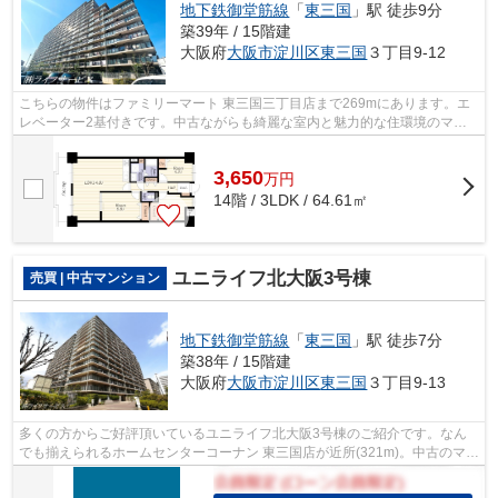
地下鉄御堂筋線
「
東三国
」駅 徒歩9分
築39年 / 15階建
大阪府
大阪市淀川区
東三国
３丁目9-12
こちらの物件はファミリーマート 東三国三丁目店まで269mにあります。エ
レベーター2基付きです。中古ながらも綺麗な室内と魅力的な住環境のマン
ションです。徒歩6分圏内に駅のある物件...
3,650
万
円
14階 / 3LDK / 64.61㎡
ユニライフ北大阪3号棟
売買 | 中古マンション
地下鉄御堂筋線
「
東三国
」駅 徒歩7分
築38年 / 15階建
大阪府
大阪市淀川区
東三国
３丁目9-13
多くの方からご好評頂いているユニライフ北大阪3号棟のご紹介です。なん
でも揃えられるホームセンターコーナン 東三国店が近所(321m)。中古のマン
ションなら費用も抑えられ、その分の...