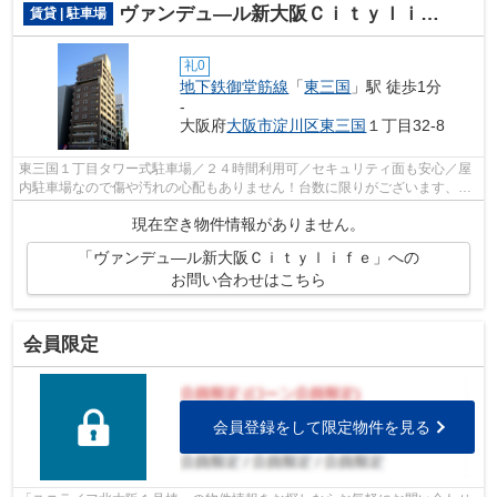
ヴァンデュ―ル新大阪Ｃｉｔｙｌｉｆｅ
賃貸 | 駐車場
礼0
地下鉄御堂筋線
「
東三国
」駅 徒歩1分
-
大阪府
大阪市淀川区
東三国
１丁目32-8
東三国１丁目タワー式駐車場／２４時間利用可／セキュリティ面も安心／屋
内駐車場なので傷や汚れの心配もありません！台数に限りがございます、お
早めにお問い合わせください。
現在空き物件情報がありません。
「ヴァンデュ―ル新大阪Ｃｉｔｙｌｉｆｅ」への
お問い合わせはこちら
会員限定
会員登録をして限定物件を見る