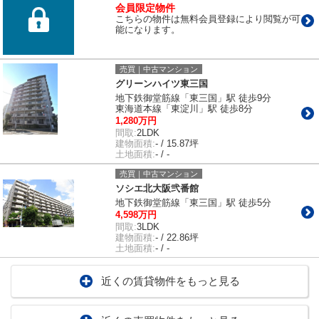
会員限定物件
こちらの物件は無料会員登録により閲覧が可
能になります。
売買｜中古マンション
グリーンハイツ東三国
地下鉄御堂筋線「東三国」駅 徒歩9分
東海道本線「東淀川」駅 徒歩8分
1,280万円
間取:
2LDK
建物面積:
- / 15.87坪
土地面積:
- / -
売買｜中古マンション
ソシエ北大阪弐番館
地下鉄御堂筋線「東三国」駅 徒歩5分
4,598万円
間取:
3LDK
建物面積:
- / 22.86坪
土地面積:
- / -
近くの賃貸物件をもっと見る