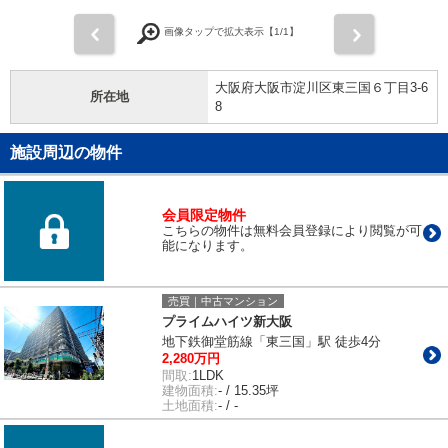
前
次
画像タップで拡大表示【
1
/1】
大阪府大阪市淀川区東三国６丁目3-6
所在地
8
施設周辺の物件
会員限定物件
こちらの物件は無料会員登録により閲覧が可
能になります。
売買｜中古マンション
プライムハイツ新大阪
地下鉄御堂筋線「東三国」駅 徒歩4分
2,280万円
間取:
1LDK
建物面積:
- / 15.35坪
土地面積:
- / -