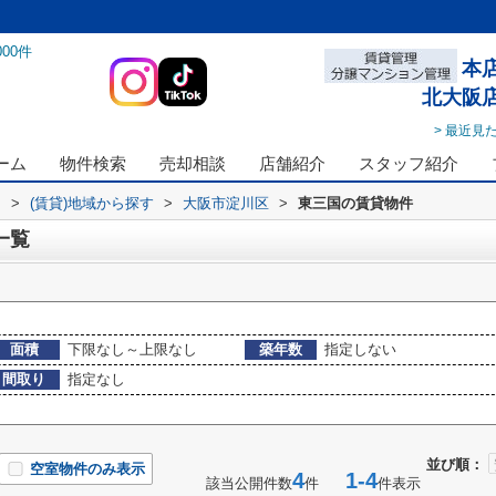
000
件
本
北大阪
> 最近見
ーム
物件検索
売却相談
店舗紹介
スタッフ紹介
ス
>
(賃貸)地域から探す
>
大阪市淀川区
>
東三国の賃貸物件
一覧
面積
下限なし～上限なし
築年数
指定しない
間取り
指定なし
並び順：
空室物件のみ表示
4
1-4
該当公開件数
件
件表示