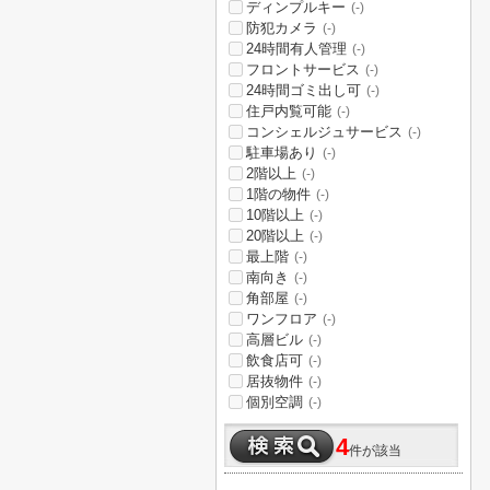
ディンプルキー
(-)
防犯カメラ
(-)
24時間有人管理
(-)
フロントサービス
(-)
24時間ゴミ出し可
(-)
住戸内覧可能
(-)
コンシェルジュサービス
(-)
駐車場あり
(-)
2階以上
(-)
1階の物件
(-)
10階以上
(-)
20階以上
(-)
最上階
(-)
南向き
(-)
角部屋
(-)
ワンフロア
(-)
高層ビル
(-)
飲食店可
(-)
居抜物件
(-)
個別空調
(-)
4
件が該当