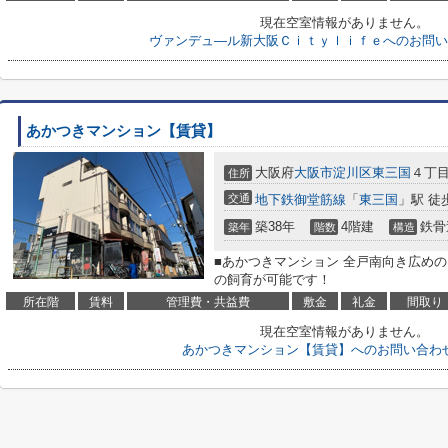
現在空室情報がありません。
ヴァンデュ―ル新大阪Ｃｉｔｙｌｉｆｅへのお問い
あかつきマンション【賃貸】
大阪府
大阪市淀川区
東三国
４丁目2
住所
交通
地下鉄御堂筋線
「
東三国
」駅 徒
築38年
4階建
鉄骨
築年
階数
構造
■あかつきマンション 全戸南向き広め
の飼育が可能です！
所在階
賃料
管理費・共益費
敷金
礼金
間取り
現在空室情報がありません。
あかつきマンション【賃貸】へのお問い合わ