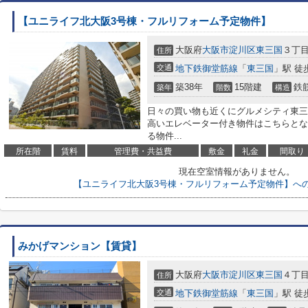
【ユニライフ北大阪3号棟・フルリフォーム予定物件】
大阪府
大阪市淀川区
東三国
３丁目9
住所
交通
地下鉄御堂筋線
「
東三国
」駅 徒
築38年
15階建
鉄
築年
階数
構造
日々の買い物も近くにグルメシティ東三国
高いエレベーター付き物件はこちらとな
る物件...
所在階
賃料
管理費・共益費
敷金
礼金
間取り
現在空室情報がありません。
【ユニライフ北大阪3号棟・フルリフォーム予定物件】へ
みかげマンション【賃貸】
大阪府
大阪市淀川区
東三国
４丁目2
住所
交通
地下鉄御堂筋線
「
東三国
」駅 徒