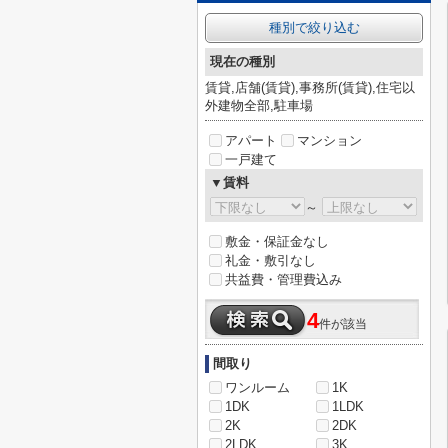
種別で絞り込む
現在の種別
賃貸,店舗(賃貸),事務所(賃貸),住宅以
外建物全部,駐車場
アパート
マンション
一戸建て
▼賃料
～
敷金・保証金なし
礼金・敷引なし
共益費・管理費込み
4
件が該当
間取り
ワンルーム
1K
1DK
1LDK
2K
2DK
2LDK
3K