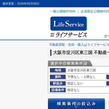
最終更新：2026年08月08日
一般公開物件
00
件 ｜ 会員限定公開物件
0
ホ
不動産買取・売却・購入はライフサービ
大阪市淀川区東三国 不動産
地域
大阪市淀川区東三国
賃料
下限なし～上限なし
駅徒歩
指定しない
設備条件
指定なし