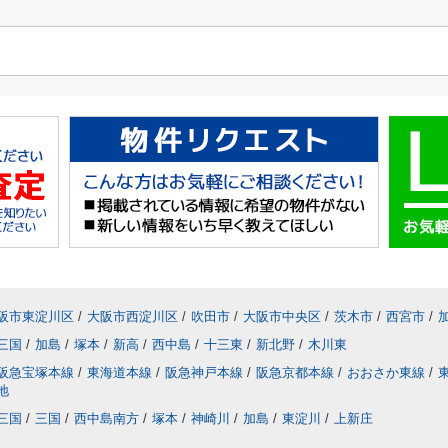
阪市東淀川区
/
大阪市西淀川区
/
吹田市
/
大阪市中央区
/
茨木市
/
西宮市
/
三国
/
加島
/
塚本
/
新高
/
西中島
/
十三東
/
新北野
/
木川東
阪急宝塚本線
/
東海道本線
/
阪急神戸本線
/
阪急京都本線
/
おおさか東線
/
地
三国
/
三国
/
西中島南方
/
塚本
/
神崎川
/
加島
/
東淀川
/
上新庄