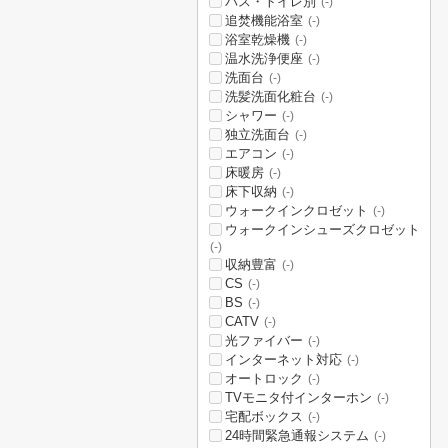
バス・トイレ別
(-)
追焚機能浴室
(-)
浴室乾燥機
(-)
温水洗浄便座
(-)
洗面台
(-)
洗髪洗面化粧台
(-)
シャワー
(-)
独立洗面台
(-)
エアコン
(-)
床暖房
(-)
床下収納
(-)
ウォークインクロゼット
(-)
ウォークインシューズクロゼット
(-)
収納豊富
(-)
CS
(-)
BS
(-)
CATV
(-)
光ファイバー
(-)
インターネット対応
(-)
オートロック
(-)
TVモニタ付インターホン
(-)
宅配ボックス
(-)
24時間緊急通報システム
(-)