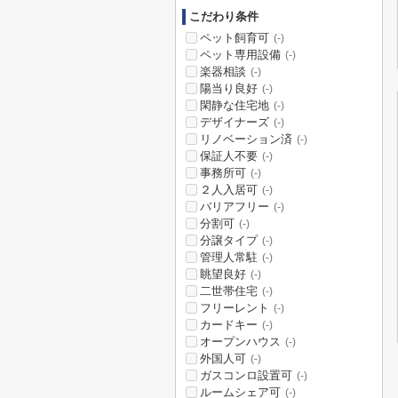
こだわり条件
ペット飼育可
(-)
ペット専用設備
(-)
楽器相談
(-)
陽当り良好
(-)
閑静な住宅地
(-)
デザイナーズ
(-)
リノベーション済
(-)
保証人不要
(-)
事務所可
(-)
２人入居可
(-)
バリアフリー
(-)
分割可
(-)
分譲タイプ
(-)
管理人常駐
(-)
眺望良好
(-)
二世帯住宅
(-)
フリーレント
(-)
カードキー
(-)
オープンハウス
(-)
外国人可
(-)
ガスコンロ設置可
(-)
ルームシェア可
(-)