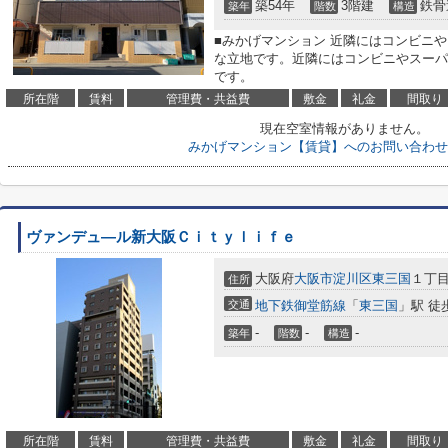
築54年
3階建
鉄骨
築年
階数
構造
■みかげマンション 近隣にはコンビニ
な立地です。近隣にはコンビニやスーパ
です。
所在階
賃料
管理費・共益費
敷金
礼金
間取り
現在空室情報がありません。
みかげマンション【賃貸】へのお問い合わせ
ヴァンデュ―ル新大阪Ｃｉｔｙｌｉｆｅ
大阪府
大阪市淀川区
東三国
１丁目3
住所
交通
地下鉄御堂筋線
「
東三国
」駅 徒
-
-
-
築年
階数
構造
所在階
賃料
管理費・共益費
敷金
礼金
間取り