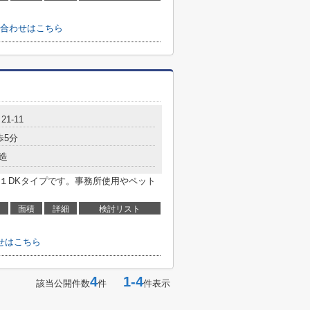
合わせはこちら
1-11
歩5分
造
の１DKタイプです。事務所使用やペット
面積
詳細
検討リスト
せはこちら
4
1-4
該当公開件数
件
件表示