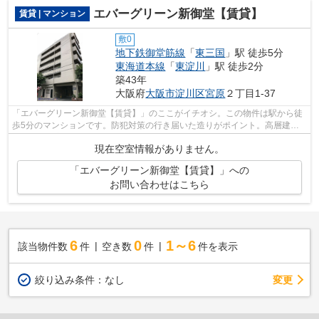
エバーグリーン新御堂【賃貸】
賃貸 | マンション
敷0
地下鉄御堂筋線
「
東三国
」駅 徒歩5分
東海道本線
「
東淀川
」駅 徒歩2分
築43年
大阪府
大阪市淀川区
宮原
２丁目1-37
「エバーグリーン新御堂【賃貸】」のここがイチオシ。この物件は駅から徒
歩5分のマンションです。防犯対策の行き届いた造りがポイント。高層建築
がお好きな方には11階建てのこちらの物...
現在空室情報がありません。
「エバーグリーン新御堂【賃貸】」への
お問い合わせはこちら
6
0
1～6
該当物件数
件
空き数
件
件を表示
変更
絞り込み条件：
なし