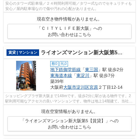
安心のタワー式駐車場／２４時間利用可能／タワー式なのでセキュリティも
安心／屋内駐車場なので傷や汚れの心配がありません。
現在空き物件情報がありません。
「ＣＩＴＹＬＩＦＥ新大阪」への
お問い合わせはこちら
ライオンズマンション新大阪第5【賃貸】
賃貸 | マンション
敷0
礼0
地下鉄御堂筋線
「
東三国
」駅 徒歩2分
東海道本線
「
東淀川
」駅 徒歩7分
築39年
大阪府
大阪市淀川区
宮原
２丁目12-14
ショッピングプラザ新大阪まで148mです。徒歩2分に駅がある物件です。2
駅利用可能なアクセスの良いマンションです。物件は地上14階建て。当社ス
タッフが地域の賃貸情報をご提供いたし...
現在空室情報がありません。
「ライオンズマンション新大阪第5【賃貸】」への
お問い合わせはこちら