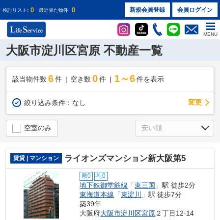
0
0
新規会員登録
会員ログイン
検討リスト:
最近見た物件:
MENU
大阪市淀川区宮原 不動産一覧
6
0
1～6
該当物件数
件
空き数
件
件を表示
変更
絞り込み条件：
なし
空室のみ
ライオンズマンション新大阪第5
賃貸 | マンション
敷0
礼0
地下鉄御堂筋線
「
東三国
」駅 徒歩2分
東海道本線
「
東淀川
」駅 徒歩7分
築39年
大阪府
大阪市淀川区
宮原
２丁目12-14