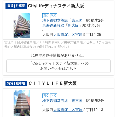
CityLifeディナスティ新大阪
賃貸 | 駐車場
敷0
礼0
地下鉄御堂筋線
「
東三国
」駅 徒歩2分
東海道新幹線
「
新大阪
」駅 徒歩6分
-
大阪府
大阪市淀川区
宮原
５丁目4-25
宮原５丁目月極駐車場／２４時間利用可／機械式駐車場／セキュリティ面も
安心／屋内駐車場なので傷や汚れの心配なし！
現在空き物件情報がありません。
「CityLifeディナスティ新大阪」への
お問い合わせはこちら
ＣＩＴＹＬＩＦＥ新大阪
賃貸 | 駐車場
敷0
礼0
地下鉄御堂筋線
「
東三国
」駅 徒歩2分
-
大阪府
大阪市淀川区
宮原
２丁目12-13