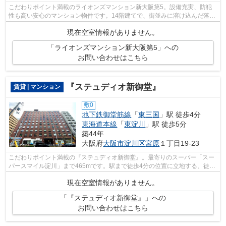
こだわりポイント満載のライオンズマンション新大阪第5。設備充実、防犯
性も高い安心のマンション物件です。14階建てで、街並みに溶け込んだ落ち
着いた建物。タイル張りのきれいな外観...
現在空室情報がありません。
「ライオンズマンション新大阪第5」への
お問い合わせはこちら
『ステュディオ新御堂』
賃貸 | マンション
敷0
地下鉄御堂筋線
「
東三国
」駅 徒歩4分
東海道本線
「
東淀川
」駅 徒歩5分
築44年
大阪府
大阪市淀川区
宮原
１丁目19-23
こだわりポイント満載の『ステュディオ新御堂』。最寄りのスーパー「スー
パースマイル淀川」まで465mです。駅まで徒歩4分の位置に立地する、徒歩
圏内の物件になります。階段が億劫な方...
現在空室情報がありません。
「『ステュディオ新御堂』」への
お問い合わせはこちら