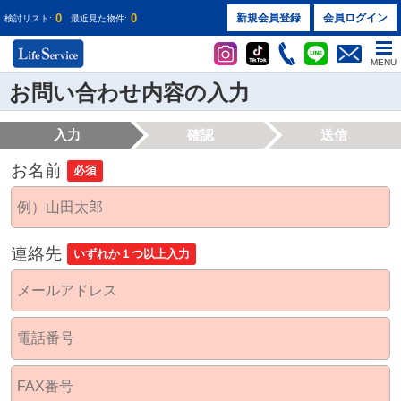
0
0
新規会員登録
会員ログイン
検討リスト:
最近見た物件:
MENU
お問い合わせ内容の入力
入力
確認
送信
お名前
必須
連絡先
いずれか１つ以上入力