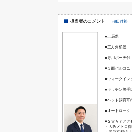
担当者のコメント
稲田佳裕
■上層階
■三方角部屋
■専用ポーチ付
■３面バルコニ
■ウォークイン
■キッチン勝手
■ペット飼育可(
■オートロック
■２ＷＡＹアク
・大阪メトロ御
・阪急京都線「