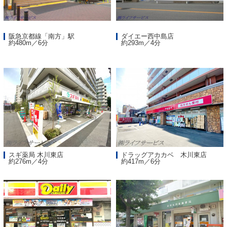
阪急京都線「南方」駅
ダイエー西中島店
約480m／6分
約293m／4分
スギ薬局 木川東店
ドラッグアカカベ 木川東店
約276m／4分
約417m／6分