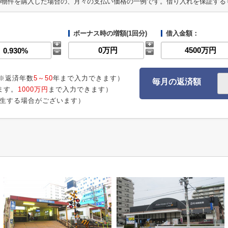
の物件を購入した場合の、月々の支払い価格の一例です。借り入れを保証する
ボーナス時の増額(1回分)
借入金額：
※返済年数
5～50
年まで入力できます）
毎月の返済額
ます。
1000万円
まで入力できます）
生する場合がございます）