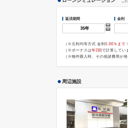
ローンシミュレーション
こ
返済期間
金利
（※元利均等方式 金利
5.00％まで
（※ボーナスは
年2回
で計算してい
（※物件購入時、その他諸費用が発
周辺施設