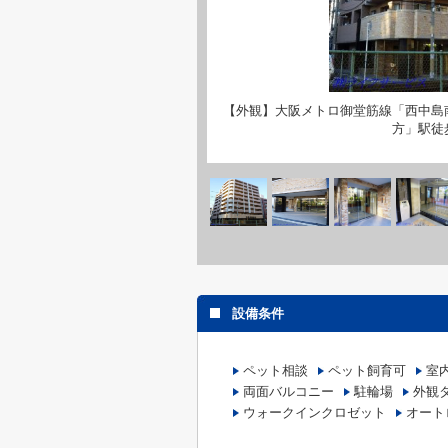
【外観】大阪メトロ御堂筋線「西中島
方」駅徒
設備条件
ペット相談
ペット飼育可
室
両面バルコニー
駐輪場
外観
ウォークインクロゼット
オート