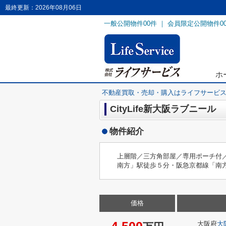
最終更新：2026年08月06日
一般公開物件
00
件 ｜ 会員限定公開物件
0
ホ
不動産買取・売却・購入はライフサービ
CityLife新大阪ラブニール
物件紹介
上層階／三方角部屋／専用ポーチ付
南方」駅徒歩５分・阪急京都線「南
価格
大阪府
大