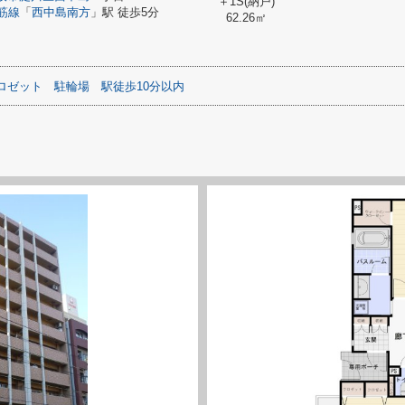
＋1S(納戸)
筋線
「
西中島南方
」駅 徒歩5分
62.26㎡
ロゼット
駐輪場
駅徒歩10分以内