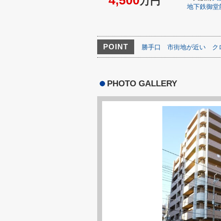
4,500
万円
地下鉄御堂
POINT
勝手口
市街地が近い
ク
PHOTO GALLERY