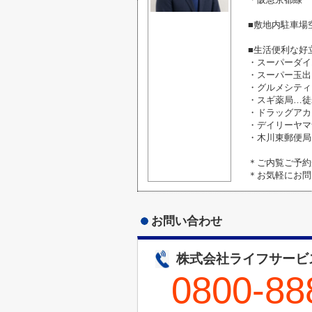
■敷地内駐車場
■生活便利な好
・スーパーダイ
・スーパー玉出
・グルメシティ
・スギ薬局…徒
・ドラッグアカ
・デイリーヤマ
・木川東郵便局
＊ご内覧ご予約
＊お気軽にお問
お問い合わせ
株式会社ライフサービ
0800-88