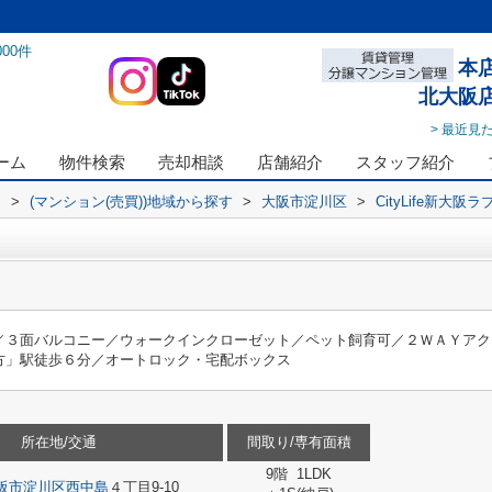
000
件
本
北大阪
> 最近見
ーム
物件検索
売却相談
店舗紹介
スタッフ紹介
ス
>
(マンション(売買))地域から探す
>
大阪市淀川区
>
CityLife新大阪
／３面バルコニー／ウォークインクローゼット／ペット飼育可／２ＷＡＹアク
方」駅徒歩６分／オートロック・宅配ボックス
所在地/交通
間取り/専有面積
9階 1LDK
阪市淀川区
西中島
４丁目9-10