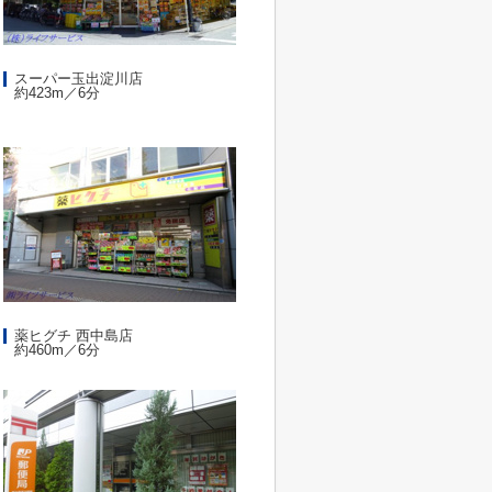
スーパー玉出淀川店
約423m／6分
薬ヒグチ 西中島店
約460m／6分