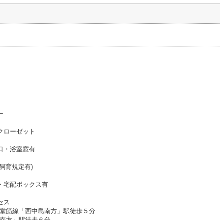
ー
クローゼット
口・浴室窓有
飼育規定有)
・宅配ボックス有
セス
堂筋線「西中島南方」駅徒歩５分
南方」駅徒歩６分