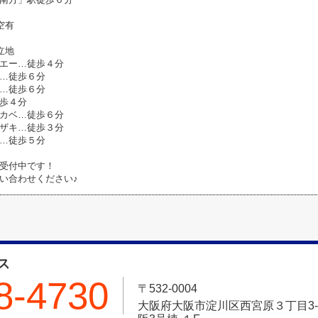
空有
立地
エー…徒歩４分
…徒歩６分
…徒歩６分
歩４分
カベ…徒歩６分
ザキ…徒歩３分
…徒歩５分
受付中です！
い合わせください♪
ス
8-4730
〒532-0004
大阪府大阪市淀川区西宮原３丁目3-