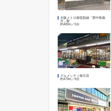
大阪メトロ御堂筋線「西中島南
方」駅
約400m／5分
グルメシティ南方店
約479m／6分