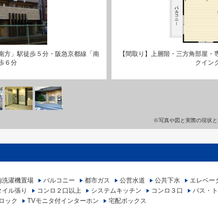
南方」駅徒歩５分・阪急京都線「南
【間取り】上層階・三方角部屋・
歩６分
クイン
※写真や図と実際の現状と
内洗濯機置場
バルコニー
都市ガス
公営水道
公共下水
エレベー
タイル張り
コンロ２口以上
システムキッチン
コンロ３口
バス・ト
ロック
TVモニタ付インターホン
宅配ボックス