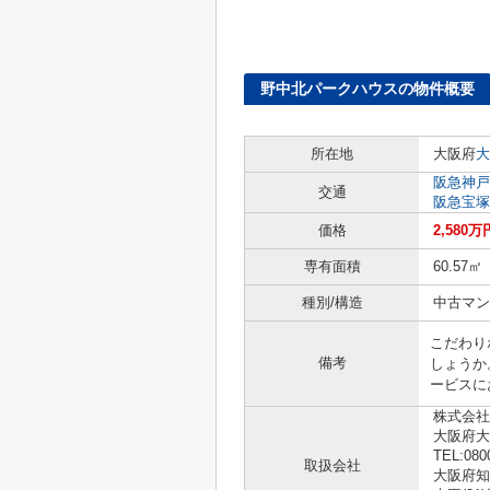
野中北パークハウスの物件概要
所在地
大阪府
大
阪急神戸
交通
阪急宝塚
価格
2,580万
専有面積
60.57㎡
種別/構造
中古マン
こだわり
備考
しょうか
ービスに
株式会社
大阪府大
TEL:080
取扱会社
大阪府知