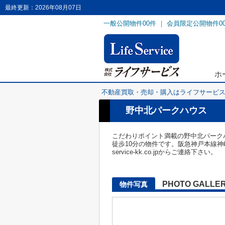
最終更新：2026年08月07日
一般公開物件
00
件 ｜ 会員限定公開物件
0
ホ
不動産買取・売却・購入はライフサービ
野中北パークハウス
こだわりポイント満載の野中北パークハ
徒歩10分の物件です。阪急神戸本線神崎川
service-kk.co.jpからご連絡下さい。
PHOTO GALLE
物件写真