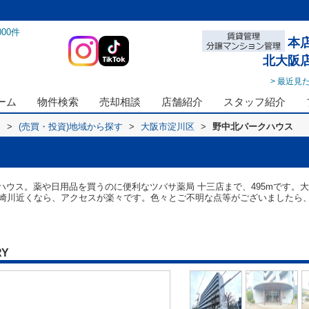
000
件
本
北大阪
> 最近見
ーム
物件検索
売却相談
店舗紹介
スタッフ紹介
ス
>
(売買・投資)地域から探す
>
大阪市淀川区
>
野中北パークハウス
ウス。薬や日用品を買うのに便利なツバサ薬局 十三店まで、495mです。大
近くなら、アクセスが楽々です。色々とご不明な点等がございましたら、0800-888
RY