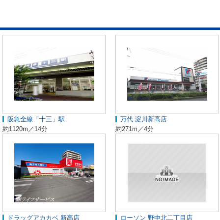
阪急全線「十三」駅
万代 淀川新高店
約1120m／14分
約271m／4分
ドラッグアカカベ 新高店
ローソン 野中北二丁目店