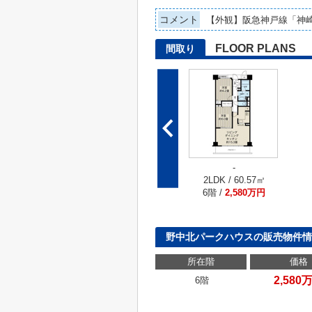
コメント
【外観】阪急神戸線「神
FLOOR PLANS
間取り
-
2LDK / 60.57㎡
6階 /
2,580万円
野中北パークハウスの販売物件情
所在階
価格
2,580
6階