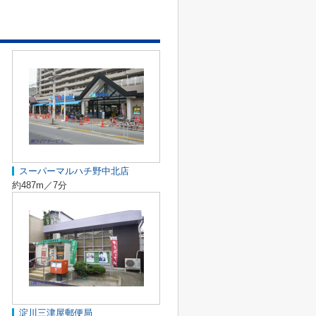
スーパーマルハチ野中北店
約487m／7分
淀川三津屋郵便局