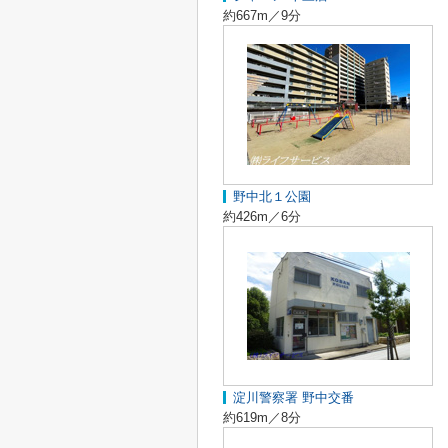
約667m／9分
野中北１公園
約426m／6分
淀川警察署 野中交番
約619m／8分