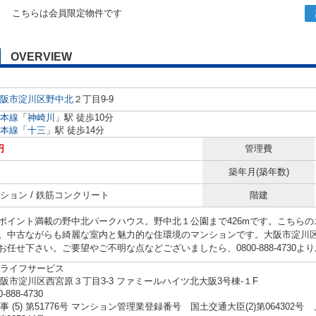
こちらは会員限定物件です
OVERVIEW
阪市淀川区
野中北
２丁目9-9
本線
「
神崎川
」駅 徒歩10分
本線
「
十三
」駅 徒歩14分
円
管理費
築年月(築年数)
ション / 鉄筋コンクリート
階建
ポイント満載の野中北パークハウス。野中北１公園まで426mです。こちら
。中古ながらも綺麗な室内と魅力的な住環境のマンションです。大阪市淀川
お任せ下さい。ご要望やご不明な点などございましたら、0800-888-4730
ライフサービス
阪市淀川区西宮原３丁目3-3 ファミールハイツ北大阪3号棟-１F
0-888-4730
事 (5) 第51776号 マンション管理業登録番号 国土交通大臣(2)第06430