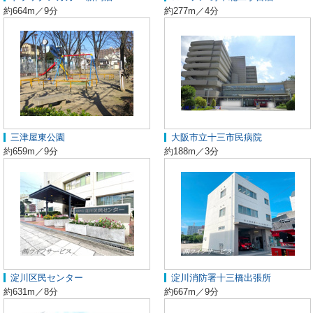
約664m／9分
約277m／4分
三津屋東公園
大阪市立十三市民病院
約659m／9分
約188m／3分
淀川区民センター
淀川消防署十三橋出張所
約631m／8分
約667m／9分