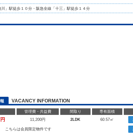
崎川」駅徒歩１０分・阪急全線「十三」駅徒歩１４分
VACANCY INFORMATION
報
管理費・共益費
間取り
専有面積
万円
11,200円
2LDK
60.57㎡
こちらは会員限定物件です