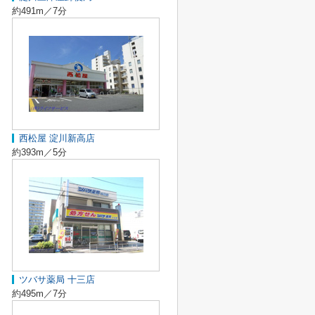
約491m／7分
西松屋 淀川新高店
約393m／5分
ツバサ薬局 十三店
約495m／7分