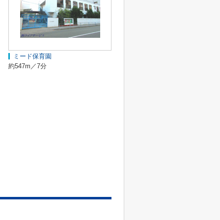
ミード保育園
約547m／7分