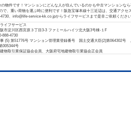
分の物件です！マンションにどんな人が住んでいるのかも中古マンションなら
ので、重い荷物を運ぶ時に便利です！阪急宝塚本線十三近辺は、交通アクセ
88-4730、info@life-service-kk.co.jpからライフサービスまで是非ご依頼くださ
ライフサービス
阪市淀川区西宮原３丁目3-3 ファミールハイツ北大阪3号棟-１F
0-888-4730
事 (5) 第51776号 マンション管理業登録番号 国土交通大臣(2)第06430
第005344号
建物取引業保証協会会員、大阪府宅地建物取引業協会正会員