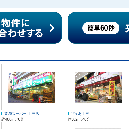
業務スーパー 十三店
ぴゅあ十三
約480m／6分
約582m／8分