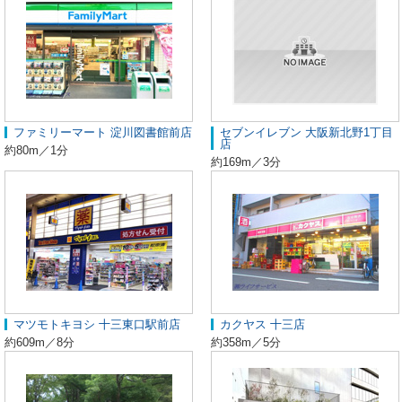
ファミリーマート 淀川図書館前店
セブンイレブン 大阪新北野1丁目
店
約80m／1分
約169m／3分
マツモトキヨシ 十三東口駅前店
カクヤス 十三店
約609m／8分
約358m／5分