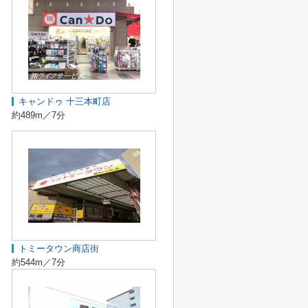
キャンドゥ 十三本町店
約489m／7分
トミータウン商店街
約544m／7分