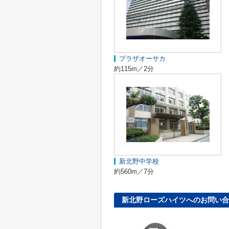
プラザオーサカ
約115m／2分
新北野中学校
約560m／7分
新北野ローズハイツへのお問い合