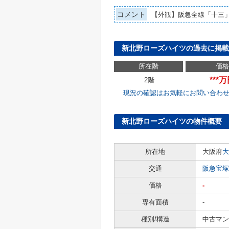
コメント
【外観】阪急全線「十三
新北野ローズハイツの過去に掲載
所在階
価格
***
2階
現況の確認はお気軽にお問い合わ
新北野ローズハイツの物件概要
所在地
大阪府
大
交通
阪急宝塚
価格
-
専有面積
-
種別/構造
中古マン