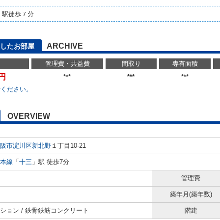
」駅徒歩７分
ARCHIVE
したお部屋
管理費・共益費
間取り
専有面積
万円
***
***
***
せください。
OVERVIEW
阪市淀川区
新北野
１丁目10-21
本線
「
十三
」駅 徒歩7分
管理費
築年月(築年数)
ション / 鉄骨鉄筋コンクリート
階建