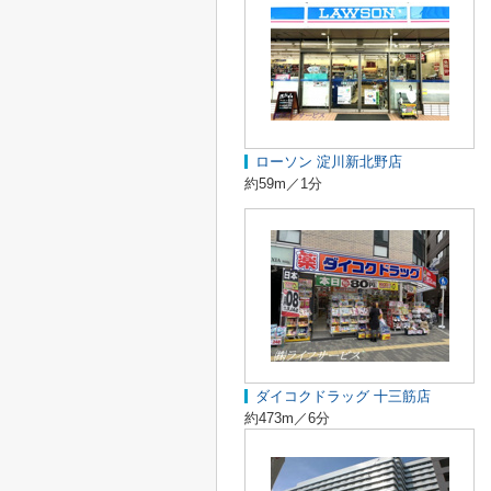
ローソン 淀川新北野店
約59m／1分
ダイコクドラッグ 十三筋店
約473m／6分