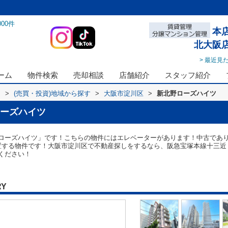
000
件
本
北大阪
> 最近見
ーム
物件検索
売却相談
店舗紹介
スタッフ紹介
ス
>
(売買・投資)地域から探す
>
大阪市淀川区
>
新北野ローズハイツ
ーズハイツ
ローズハイツ」です！こちらの物件にはエレベーターがあります！中古であ
る物件です！大阪市淀川区で不動産探しをするなら、阪急宝塚本線十三近くはいか
ください！
RY