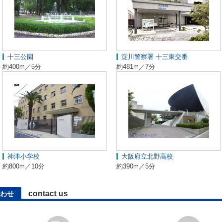
十三公園
淀川警察署 十三東交番
約400m／5分
約481m／7分
神津小学校
大阪府立北野高校
約800m／10分
約390m／5分
contact us
わせ