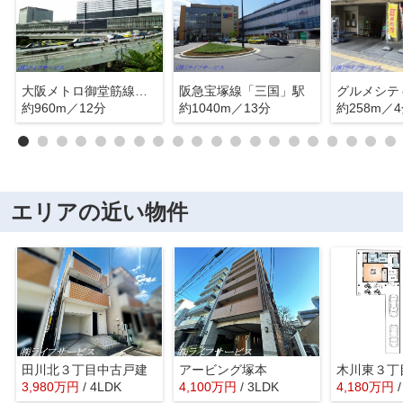
大阪メトロ御堂筋線「新大阪」駅
阪急宝塚線「三国」駅
グルメシテ
約960m／12分
約1040m／13分
約258m／
エリアの近い物件
田川北３丁目中古戸建
アービング塚本
木川東３丁
3,980
万
円
/ 4LDK
4,100
万
円
/ 3LDK
4,180
万
円