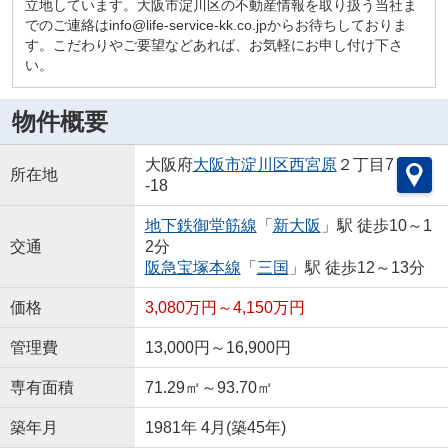
立地しています。大阪市淀川区の不動産情報を取り扱う当社ま
でのご連絡はinfo@life-service-kk.co.jpからお待ちしておりま
す。こだわりやご要望などあれば、お気軽にお申し付け下さ
い。
物件概要
大阪府
大阪市淀川区
西宮原
２丁目7
所在地
-18
地下鉄御堂筋線
「
新大阪
」駅 徒歩10～1
交通
2分
阪急宝塚本線
「
三国
」駅 徒歩12～13分
価格
3,080万円～4,150万円
管理費
13,000円～16,900円
専有面積
71.29㎡～93.70㎡
築年月
1981年 4月(築45年)