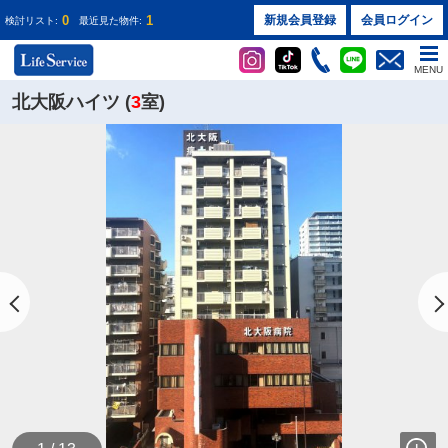
0
1
新規会員登録
会員ログイン
検討リスト:
最近見た物件:
MENU
北大阪ハイツ (
3
室)