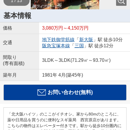
1 / 13
基本情報
価格
3,080万円～4,150万円
地下鉄御堂筋線
「
新大阪
」駅 徒歩10分
交通
阪急宝塚本線
「
三国
」駅 徒歩12分
間取り
3LDK～3LDK(71.29㎡～93.70㎡)
(専有面積)
築年月
1981年 4月(築45年)
お問い合わせ(無料)
「北大阪ハイツ」のここがイチオシ。家から80mのところに、
薬や日用品を買うのに便利なスギ薬局 西宮原店があります。
こちらの物件はエレベーター付きです。駅から徒歩10分圏内に