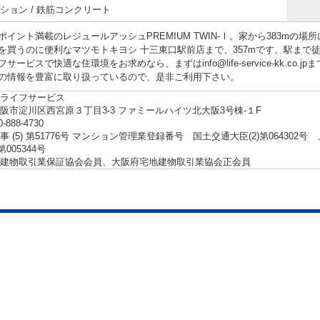
ション / 鉄筋コンクリート
ポイント満載のレジュールアッシュPREMIUM TWIN-Ⅰ。家から383mの
を買うのに便利なマツモトキヨシ 十三東口駅前店まで、357mです。駅まで
サービスで快適な住環境をお求めなら、まずはinfo@life-service-kk.c
の情報を豊富に取り扱っているので、是非ご利用下さい。
ライフサービス
阪市淀川区西宮原３丁目3-3 ファミールハイツ北大阪3号棟-１F
0-888-4730
事 (5) 第51776号 マンション管理業登録番号 国土交通大臣(2)第06430
第005344号
建物取引業保証協会会員、大阪府宅地建物取引業協会正会員