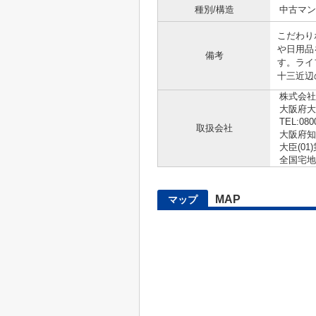
種別/構造
中古マン
こだわり
や日用品
備考
す。ライフ
十三近辺
株式会社
大阪府大
TEL:080
取扱会社
大阪府知
大臣(01)
全国宅地
MAP
マップ