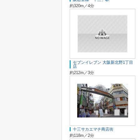
約320m／4分
セブンイレブン 大阪新北野1丁目
店
約212m／3分
十三サカエマチ商店街
約118m／2分