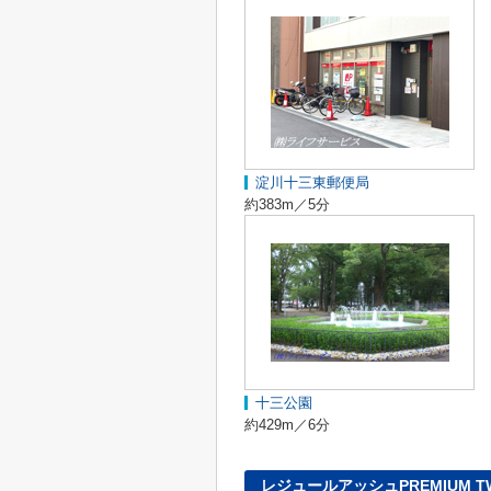
淀川十三東郵便局
約383m／5分
十三公園
約429m／6分
レジュールアッシュPREMIUM 