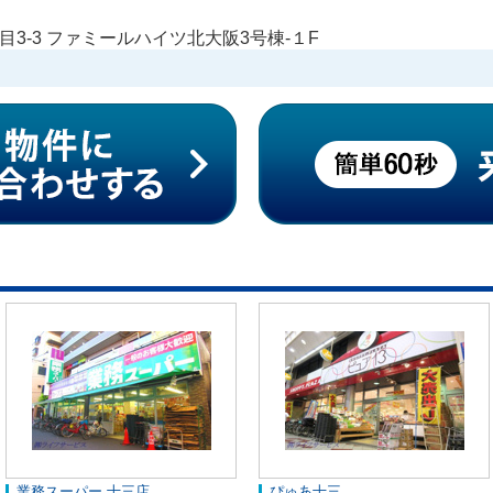
3-3 ファミールハイツ北大阪3号棟-１F
業務スーパー 十三店
ぴゅあ十三