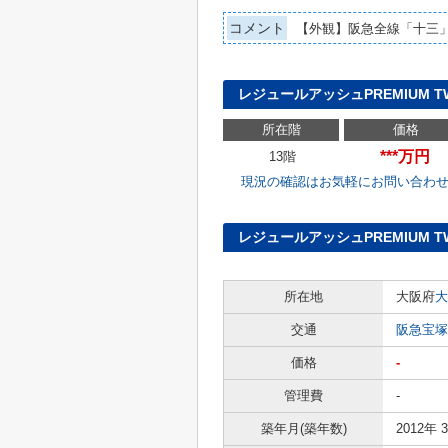
コメント
【外観】阪急全線「十三
レジュールアッシュPREMIUM 
所在階
価格
***万円
13階
現況の確認はお気軽にお問い合わ
レジュールアッシュPREMIUM T
所在地
大阪府
大
交通
阪急宝塚
価格
-
管理費
-
築年月(築年数)
2012年 