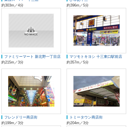
約303m／4分
約396m／5分
ファミリーマート 新北野一丁目店
マツモトキヨシ 十三東口駅前店
約215m／3分
約357m／5分
フレンドリー商店街
トミータウン商店街
約199m／3分
約204m／3分