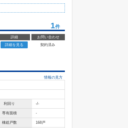
1
件
詳細
お問い合わせ
詳細を見る
契約済み
情報の見方
利回り
-/-
専有面積
-
棟総戸数
168戸