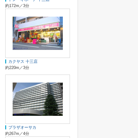
約172m／3分
カクヤス 十三店
約220m／3分
プラザオーサカ
約267m／4分