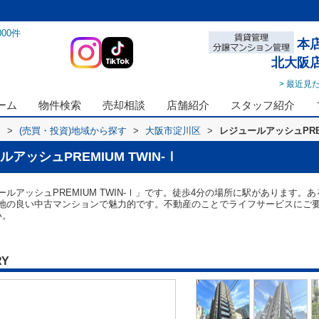
000
件
本
北大阪
> 最近見
ーム
物件検索
売却相談
店舗紹介
スタッフ紹介
ス
>
(売買・投資)地域から探す
>
大阪市淀川区
>
レジュールアッシュPREM
ッシュPREMIUM TWIN-Ⅰ
ルアッシュPREMIUM TWIN-Ⅰ」です。徒歩4分の場所に駅があります
地の良い中古マンションで魅力的です。不動産のことでライフサービスにご
い。
RY