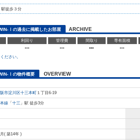
」駅徒歩３分
ARCHIVE
TWIN-Ⅰの過去に掲載したお部屋
利回り
管理費
間取り
専有面積
***
***
***
***
せください。
OVERVIEW
WIN-Ⅰの物件概要
阪市淀川区
十三本町
１丁目6-19
本線
「
十三
」駅 徒歩3分
3月( 築14年 )