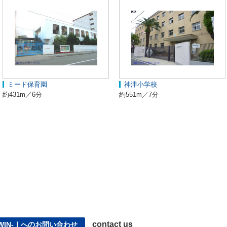
ミード保育園
神津小学校
約431m／6分
約551m／7分
contact us
TWIN-Ⅰへのお問い合わせ