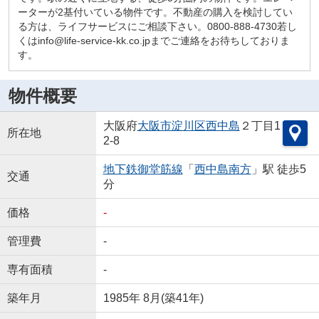
ーターが2基付いている物件です。不動産の購入を検討してい
る方は、ライフサービスにご相談下さい。0800-888-4730若し
くはinfo@life-service-kk.co.jpまでご連絡をお待ちしておりま
す。
物件概要
大阪府
大阪市淀川区
西中島
２丁目1
所在地
2-8
地下鉄御堂筋線
「
西中島南方
」駅 徒歩5
交通
分
価格
-
管理費
-
専有面積
-
築年月
1985年 8月(築41年)