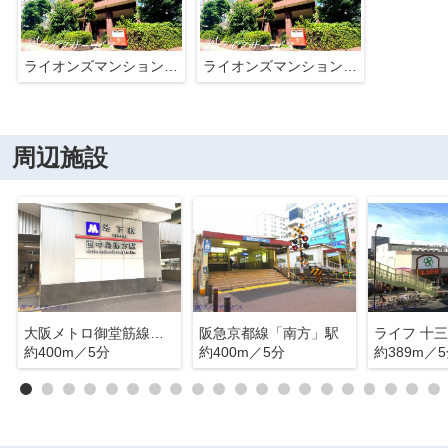
ライオンズマンション新大阪第３
ライオンズマンション新大阪第３
周辺施設
大阪メトロ御堂筋線「西中島南方」駅
阪急京都線「南方」駅
ライフ 十
約400m／5分
約400m／5分
約389m／