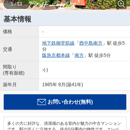
1 / 13
基本情報
価格
-
地下鉄御堂筋線
「
西中島南方
」駅 徒歩5
交通
分
阪急京都本線
「
南方
」駅 徒歩5分
間取り
-(-)
(専有面積)
築年月
1985年 8月(築41年)
お問い合わせ(無料)
多くの方に好評な、清潔感のある室内が魅力の中古マンション
です。駅の近くに立地する、徒歩5分圏内の物件です。エレベ