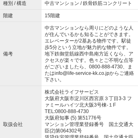
種別 / 構造
中古マンション / 鉄骨鉄筋コンクリート
階建
15階建
中古マンションなら周りにどのような人
が住んでいるかも知ることができます。
エレベーターが2基ある物件です。駅徒
歩5分という立地が魅力的な物件です。
備考
地下鉄御堂筋線西中島南方近くなら、ア
クセスが楽々です。色々とご不明な点等
がございましたら、0800-888-4730、ま
たはinfo@life-service-kk.co.jpからご連絡
下さい。
株式会社ライフサービス
大阪府大阪市淀川区西宮原３丁目3-3 フ
ァミールハイツ北大阪3号棟-１F
TEL:0800-888-4730
大阪府知事 (5) 第51776号
取扱会社
マンション管理業登録番号 国土交通大
臣(2)第064302号
賃貸住宅管理業登録番号 国土交通大臣