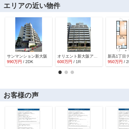
エリアの近い物件
サンマンション新大阪
オリエント新大阪アーバンライフ
新高1丁目
990
万
円
/ 2DK
600
万
円
/ 1R
950
万
円
/ 
お客様の声