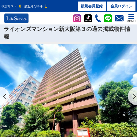
0
1
新規会員登録
会員ログイン
検討リスト:
最近見た物件:
MENU
ライオンズマンション新大阪第３の過去掲載物件情
報