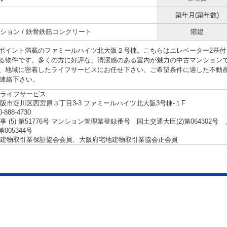
築年月(築年数)
ション / 鉄骨鉄筋コンクリート
階建
ポイント満載のファミールハイツ北大阪２号棟。こちらはエレベーター2基付
る物件です。多くの方に好評な、清潔感のある室内が魅力の中古マンション
、地域に密着したライフサービスにお任せ下さい。ご希望条件に適した不動産情報を
ご連絡下さい。
ライフサービス
阪市淀川区西宮原３丁目3-3 ファミールハイツ北大阪3号棟-１F
0-888-4730
事 (5) 第51776号 マンション管理業登録番号 国土交通大臣(2)第06430
第005344号
建物取引業保証協会会員、大阪府宅地建物取引業協会正会員