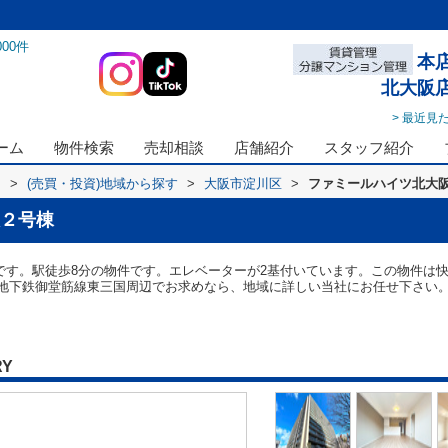
000
件
本
北大阪
> 最近見
ーム
物件検索
売却相談
店舗紹介
スタッフ紹介
ス
>
(売買・投資)地域から探す
>
大阪市淀川区
>
ファミールハイツ北大
２号棟
mです。駅徒歩8分の物件です。エレベーターが2基付いています。この物件は
地下鉄御堂筋線東三国周辺でお求めなら、地域に詳しい当社にお任せ下さい
RY