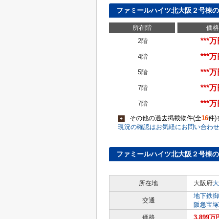
ファミールハイツ北大阪２号棟の
所在階
価格
***
2階
***
4階
***
5階
***
7階
***
7階
その他の過去掲載物件(全
16
件
+
現況の確認はお気軽にお問い合わ
ファミールハイツ北大阪２号棟の
所在地
大阪府
大
地下鉄御
交通
阪急宝塚
価格
3,899万