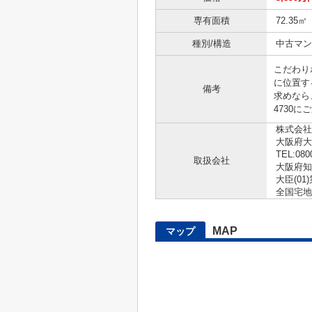
専有面積
72.35㎡
種別/構造
中古マン
こだわり
に位置す
備考
求めなら
4730に
株式会社
大阪府大
TEL:080
取扱会社
大阪府知
大臣(01)
全国宅地
MAP
マップ