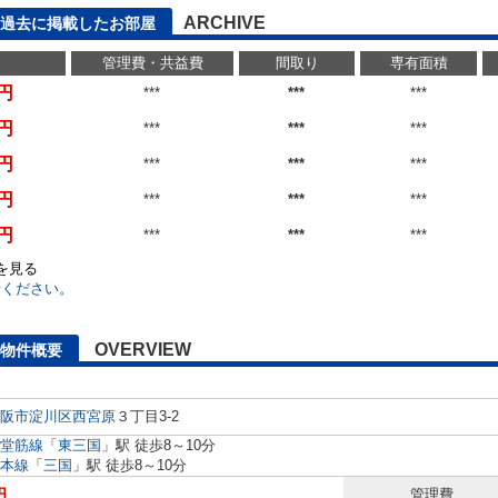
ARCHIVE
過去に掲載したお部屋
管理費・共益費
間取り
専有面積
万円
***
***
***
万円
***
***
***
万円
***
***
***
万円
***
***
***
万円
***
***
***
)を見る
せください。
OVERVIEW
物件概要
阪市淀川区
西宮原
３丁目3-2
堂筋線
「
東三国
」駅 徒歩8～10分
本線
「
三国
」駅 徒歩8～10分
円
管理費