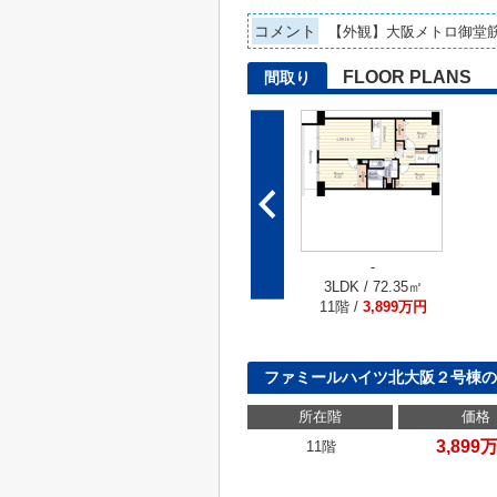
コメント
【外観】大阪メトロ御堂筋
FLOOR PLANS
間取り
-
3LDK / 72.35㎡
11階 /
3,899万円
ファミールハイツ北大阪２号棟の
所在階
価格
3,899
11階