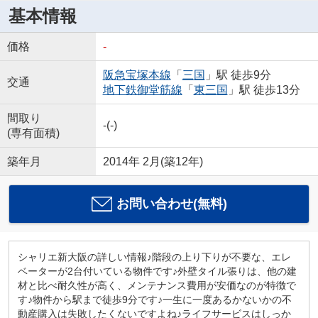
基本情報
価格
-
阪急宝塚本線
「
三国
」駅 徒歩9分
交通
地下鉄御堂筋線
「
東三国
」駅 徒歩13分
間取り
-(-)
(専有面積)
築年月
2014年 2月(築12年)
お問い合わせ(無料)
シャリエ新大阪の詳しい情報♪階段の上り下りが不要な、エレ
ベーターが2台付いている物件です♪外壁タイル張りは、他の建
材と比べ耐久性が高く、メンテナンス費用が安価なのが特徴で
す♪物件から駅まで徒歩9分です♪一生に一度あるかないかの不
動産購入は失敗したくないですよね♪ライフサービスはしっか