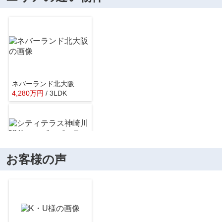
大阪メトロ御堂筋線「東三国」駅
約1040m／13分
ネバーランド北大阪
4,280
万
円
/ 3LDK
TAKENOKO＋ 新大阪店
約199m／3分
お客様の声
シティテラス神崎川駅前シーズンズテラス
5,080
万
円
/ 3LDK
セントラルスクエア西宮原店
約320m／4分