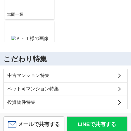
當間一輝
サンクタス塚本
4,980
万
円
/ 3LDK
セブンイレブン 大阪三国本町3丁目店
約80m／1分
こだわり特集
福留亮
野中南２丁目中古戸建
中古マンション特集
4,200
万
円
/ 4LDK
ファミリーマート 西宮原二丁目店
約294m／4分
ペット可マンション特集
投資物件特集
當間一輝
メールで共有する
LINEで共有する