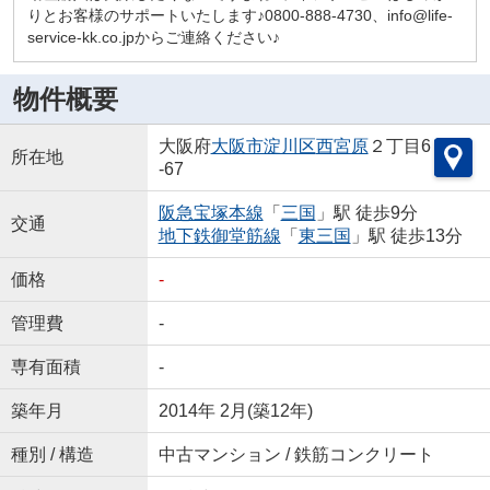
りとお客様のサポートいたします♪0800-888-4730、info@life-
service-kk.co.jpからご連絡ください♪
物件概要
大阪府
大阪市淀川区
西宮原
２丁目6
所在地
-67
阪急宝塚本線
「
三国
」駅 徒歩9分
交通
地下鉄御堂筋線
「
東三国
」駅 徒歩13分
価格
-
管理費
-
専有面積
-
築年月
2014年 2月(築12年)
種別 / 構造
中古マンション / 鉄筋コンクリート