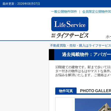
最終更新：2026年08月07日
一般公開物件
00
件 ｜ 会員限定公開物件
0
ホ
不動産買取・売却・購入はライフサービ
過去掲載物件：アパガー
13階建ての建物です。駅まで歩いて
ター付きの物件はもはやマストな条件
お悩みを解消いたします。ご連絡はメ
PHOTO GALLE
物件写真