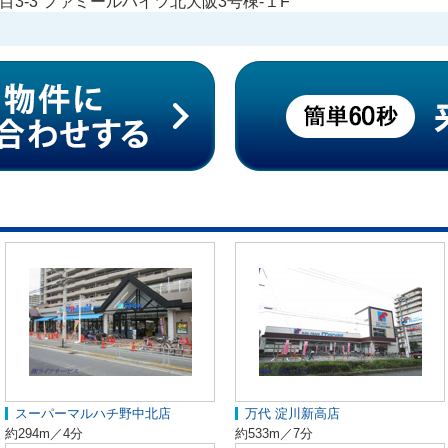
3-3 ファミールハイツ北大阪3号棟-１F
スーパーマルハチ野中北店
万代 淀川新高店
約294m／4分
約533m／7分