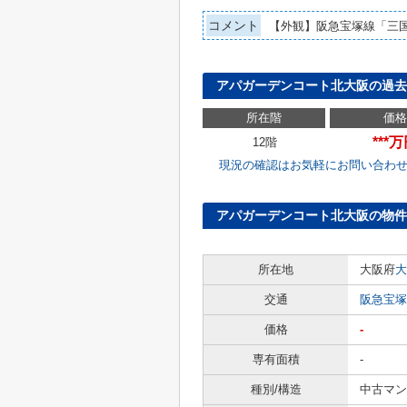
コメント
【外観】阪急宝塚線「三
アパガーデンコート北大阪の過去
所在階
価格
***
12階
現況の確認はお気軽にお問い合わ
アパガーデンコート北大阪の物件
所在地
大阪府
大
交通
阪急宝塚
価格
-
専有面積
-
種別/構造
中古マン