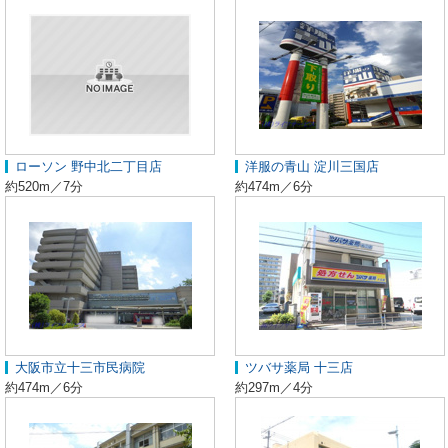
ローソン 野中北二丁目店
洋服の青山 淀川三国店
約520m／7分
約474m／6分
大阪市立十三市民病院
ツバサ薬局 十三店
約474m／6分
約297m／4分