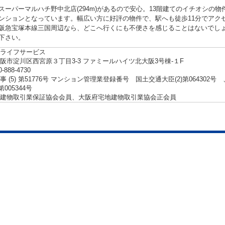
スーパーマルハチ野中北店(294m)があるので安心。13階建てのイチオシの
ンションとなっています。幅広い方に好評の物件で、駅へも徒歩11分でアク
阪急宝塚本線三国周辺なら、どこへ行くにも不便さを感じることはないでし
下さい。
ライフサービス
阪市淀川区西宮原３丁目3-3 ファミールハイツ北大阪3号棟-１F
0-888-4730
事 (5) 第51776号 マンション管理業登録番号 国土交通大臣(2)第06430
第005344号
建物取引業保証協会会員、大阪府宅地建物取引業協会正会員