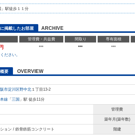
国」駅徒歩１１分
ARCHIVE
に掲載したお部屋
管理費・共益費
間取り
専有面積
万円
***
***
***
せください。
OVERVIEW
概要
阪市淀川区
野中北
１丁目13-2
本線
「
三国
」駅 徒歩11分
管理費
築年月(築年数)
ション / 鉄骨鉄筋コンクリート
階建