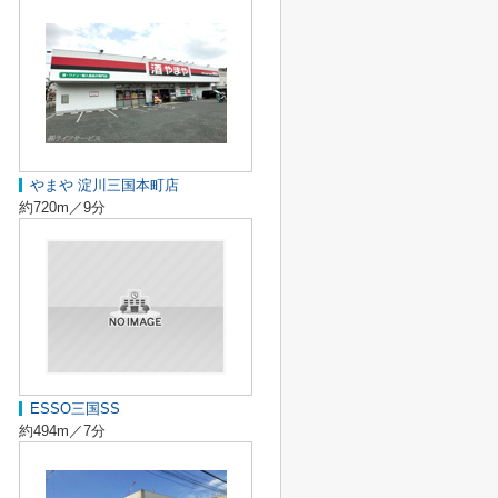
やまや 淀川三国本町店
約720m／9分
ESSO三国SS
約494m／7分