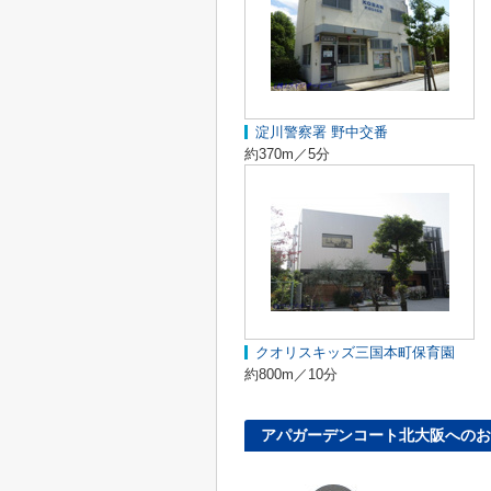
淀川警察署 野中交番
約370m／5分
クオリスキッズ三国本町保育園
約800m／10分
アパガーデンコート北大阪へのお