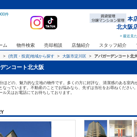
000
件
本
北大阪
> 最近見
ーム
物件検索
売却相談
店舗紹介
スタッフ紹介
ス
>
(売買・投資)地域から探す
>
大阪市淀川区
>
アパガーデンコート北
デンコート北大阪
11分ほどの、魅力的な立地の物件です。多くの方に好評な、清潔感のある室内
となっています。不動産のことでお悩みなら、先ずは当社をお尋ねください
ール又はお電話にてお待ちしております。
RY