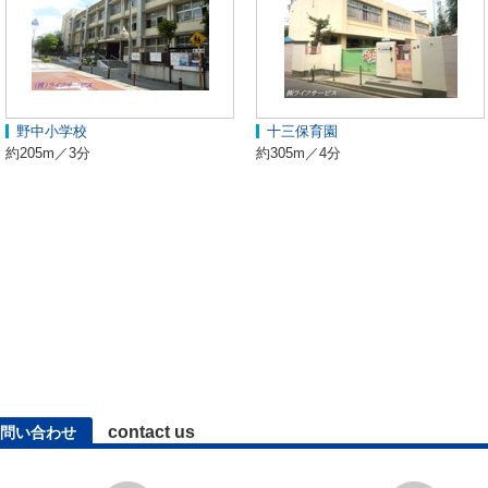
野中小学校
十三保育園
約205m／3分
約305m／4分
contact us
問い合わせ