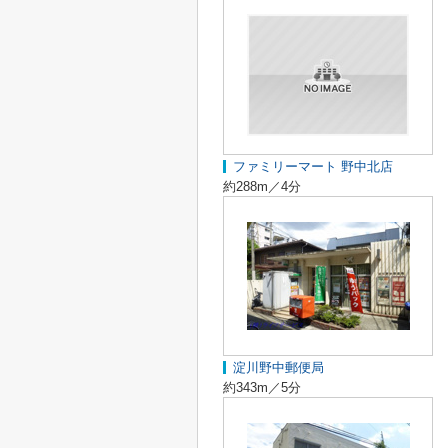
ファミリーマート 野中北店
約288m／4分
淀川野中郵便局
約343m／5分