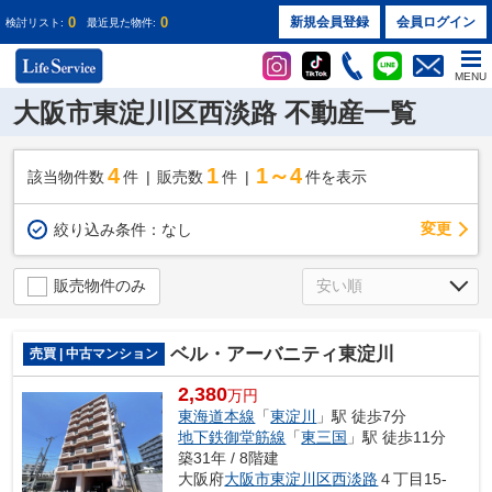
0
0
新規会員登録
会員ログイン
検討リスト:
最近見た物件:
MENU
大阪市東淀川区西淡路 不動産一覧
4
1
1～4
該当物件数
件
販売数
件
件を表示
変更
絞り込み条件：
なし
販売物件のみ
ベル・アーバニティ東淀川
売買 | 中古マンション
2,380
万円
東海道本線
「
東淀川
」駅 徒歩7分
地下鉄御堂筋線
「
東三国
」駅 徒歩11分
築31年 / 8階建
大阪府
大阪市東淀川区
西淡路
４丁目15-