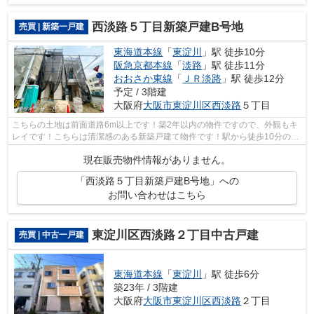
西淡路５丁目新築戸建B号地
売買 | 新築一戸建
東海道本線
「
東淀川
」駅 徒歩10分
阪急京都本線
「
淡路
」駅 徒歩11分
おおさか東線
「
ＪＲ淡路
」駅 徒歩12分
予定 / 3階建
大阪府
大阪市東淀川区
西淡路
５丁目
こちらの土地は前面道路6m以上です！築2年以内の物件ですので、外観もキ
レイです！こちらは清潔感のある新築戸建て物件です！駅から徒歩10分の場
所に位置する物件です！大阪市東淀川区...
現在販売物件情報がありません。
「西淡路５丁目新築戸建B号地」への
お問い合わせはこちら
東淀川区西淡路２丁目中古戸建
売買 | 中古一戸建
東海道本線
「
東淀川
」駅 徒歩6分
築23年 / 3階建
大阪府
大阪市東淀川区
西淡路
２丁目