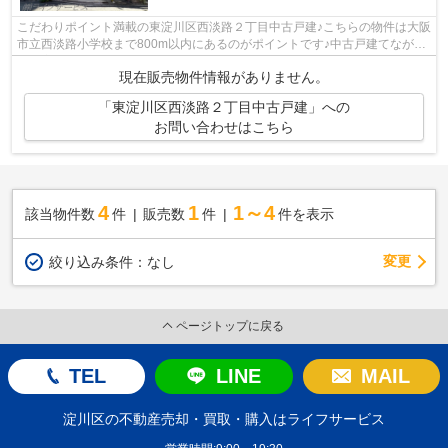
こだわりポイント満載の東淀川区西淡路２丁目中古戸建♪こちらの物件は大阪
市立西淡路小学校まで800m以内にあるのがポイントです♪中古戸建てなが
ら、室内はとてもきれいです♪駅から物件...
現在販売物件情報がありません。
「東淀川区西淡路２丁目中古戸建」への
お問い合わせはこちら
4
1
1～4
該当物件数
件
販売数
件
件を表示
変更
絞り込み条件：
なし
ページトップに戻る
TEL
LINE
MAIL
淀川区の不動産売却・買取・購入はライフサービス