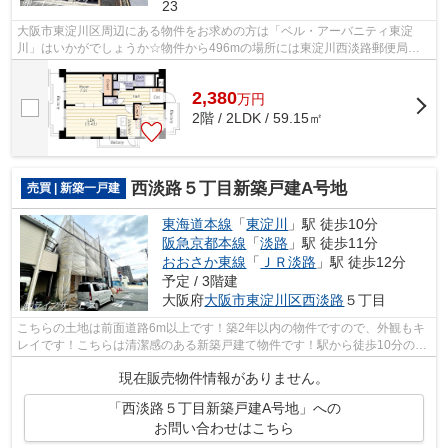
23
大阪市東淀川区周辺にある物件をお求めの方は「ベル・アーバニティ東淀
川」はいかがでしょうか☆物件から496mの場所には東淀川西淡路郵便局が
あります☆好評の駅近物件となっており、駅...
2,380
万
円
2階 / 2LDK / 59.15㎡
西淡路５丁目新築戸建A号地
売買 | 新築一戸建
東海道本線
「
東淀川
」駅 徒歩10分
阪急京都本線
「
淡路
」駅 徒歩11分
おおさか東線
「
ＪＲ淡路
」駅 徒歩12分
予定 / 3階建
大阪府
大阪市東淀川区
西淡路
５丁目
こちらの土地は前面道路6m以上です！築2年以内の物件ですので、外観もキ
レイです！こちらは清潔感のある新築戸建て物件です！駅から徒歩10分の場
所に位置する物件です！大阪市東淀川区...
現在販売物件情報がありません。
「西淡路５丁目新築戸建A号地」への
お問い合わせはこちら