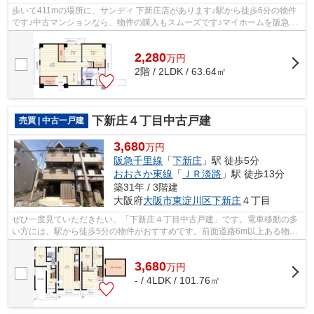
歩いて411mの場所に、サンディ 下新庄店があります♪駅から徒歩6分の物件
です♪中古マンションなら、物件の購入もスムーズです♪マイホームを阪急千
里線下新庄周辺でご購入しようとお考え...
2,280
万
円
2階 / 2LDK / 63.64㎡
下新庄４丁目中古戸建
売買 | 中古一戸建
3,680
万円
阪急千里線
「
下新庄
」駅 徒歩5分
おおさか東線
「
ＪＲ淡路
」駅 徒歩13分
築31年 / 3階建
大阪府
大阪市東淀川区
下新庄
４丁目
ぜひ一度見ていただきたい、「下新庄４丁目中古戸建」です。電車移動の多
い方には、駅から徒歩5分の物件がおすすめです。前面道路6m以上ある物件
です。中古戸建てながら、室内はとても...
3,680
万
円
- / 4LDK / 101.76㎡