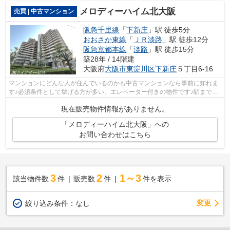
メロディーハイム北大阪
売買 | 中古マンション
阪急千里線
「
下新庄
」駅 徒歩5分
おおさか東線
「
ＪＲ淡路
」駅 徒歩12分
阪急京都本線
「
淡路
」駅 徒歩15分
築28年 / 14階建
大阪府
大阪市東淀川区
下新庄
５丁目6-16
マンションにどんな人が住んでいるのかも中古マンションなら事前に知れま
す♪必須条件として挙げる方が多い、エレベーター付きの物件です♪駅まで徒
歩5分の物件です♪外観タイル張りは、...
現在販売物件情報がありません。
「メロディーハイム北大阪」への
お問い合わせはこちら
3
2
1～3
該当物件数
件
販売数
件
件を表示
変更
絞り込み条件：
なし