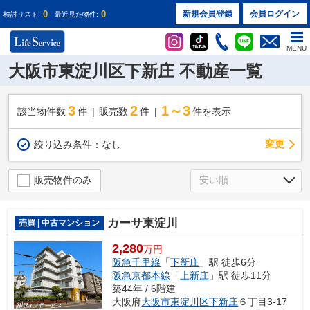
0
0
新規会員登録
会員ログイン
検討リスト:
最近見た物件:
MENU
大阪市東淀川区下新庄 不動産一覧
3
2
1～3
該当物件数
件
販売数
件
件を表示
変更
絞り込み条件：
なし
販売物件のみ
カーサ東淀川
売買 | 中古マンション
2,280
万円
阪急千里線
「
下新庄
」駅 徒歩6分
阪急京都本線
「
上新庄
」駅 徒歩11分
築44年 / 6階建
大阪府
大阪市東淀川区
下新庄
６丁目3-17