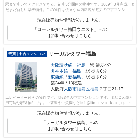
駅まで歩いてアクセスできる、徒歩3分圏内の物件です。2019年3月完成、ま
だまだ新しい築浅物件。この物件は快適な室内環境が魅力の中古マンション
となっています。エレベーター2台付き...
現在販売物件情報がありません。
「ローレルタワー梅田ウエスト」への
お問い合わせはこちら
リーガルタワー福島
売買 | 中古マンション
大阪環状線
「
福島
」駅 徒歩4分
阪神本線
「
福島
」駅 徒歩6分
東西線
「
新福島
」駅 徒歩6分
築24年 / 13階建
大阪府
大阪市福島区
福島
７丁目21-17
エレベーター付きの物件です。築23年の中古マンションです。３駅２沿線利
用可能な駅近物件です。ご要望やご質問などinfo@life-service-kk.co.jpにご連
絡お待ちしております。
現在販売物件情報がありません。
「リーガルタワー福島」への
お問い合わせはこちら