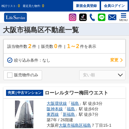
0
0
新規会員登録
会員ログイン
検討リスト:
最近見た物件:
MENU
大阪市福島区不動産一覧
2
0
1～2
該当物件数
件
販売数
件
件を表示
変更
絞り込み条件：
なし
販売物件のみ
ローレルタワー梅田ウエスト
売買 | 中古マンション
大阪環状線
「
福島
」駅 徒歩3分
阪神本線
「
福島
」駅 徒歩6分
東西線
「
新福島
」駅 徒歩7分
築7年 / 26階建
大阪府
大阪市福島区
福島
７丁目15-1