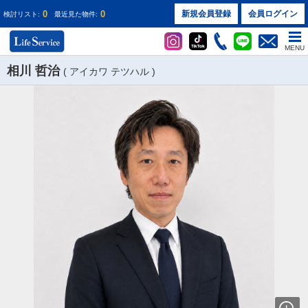
0
0
新規会員登録
会員ログイン
検討リスト:
最近見た物件:
MENU
相川 哲治
( アイカワ テツハル )