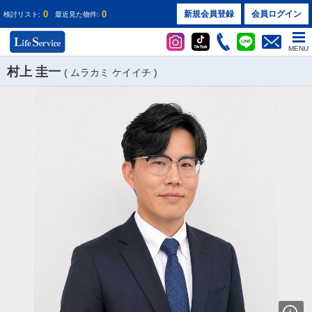
0
0
新規会員登録
会員ログイン
検討リスト:
最近見た物件:
MENU
村上 圭一
( ムラカミ ケイイチ )