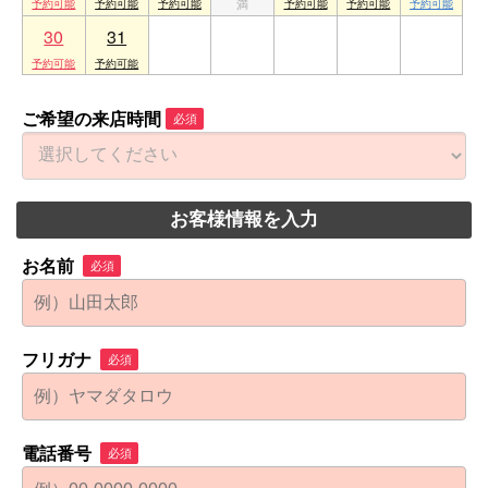
30
31
1
2
3
4
5
ご希望の来店時間
必須
お客様情報を入力
お名前
必須
フリガナ
必須
電話番号
必須