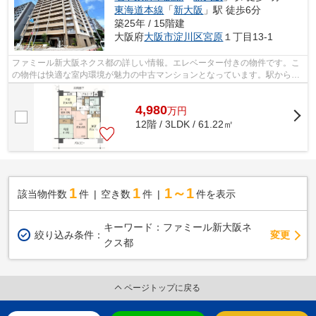
東海道本線
「
新大阪
」駅 徒歩6分
築25年 / 15階建
大阪府
大阪市淀川区
宮原
１丁目13-1
ファミール新大阪ネクス都の詳しい情報。エレベーター付きの物件です。こ
の物件は快適な室内環境が魅力の中古マンションとなっています。駅から徒
歩6分の物件です。当社は大阪市淀川区...
4,980
万
円
12階 / 3LDK / 61.22㎡
1
1
1～1
該当物件数
件
空き数
件
件を表示
キーワード：ファミール新大阪ネ
変更
絞り込み条件：
クス都
ページトップに戻る