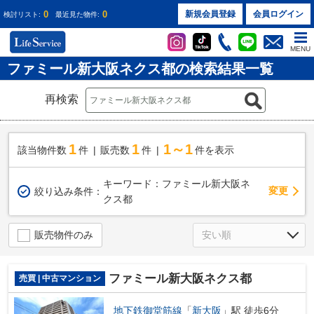
0
0
新規会員登録
会員ログイン
検討リスト:
最近見た物件:
MENU
ファミール新大阪ネクス都の検索結果一覧
再検索
1
1
1～1
該当物件数
件
販売数
件
件を表示
キーワード：ファミール新大阪ネ
変更
絞り込み条件：
クス都
販売物件のみ
ファミール新大阪ネクス都
売買 | 中古マンション
地下鉄御堂筋線
「
新大阪
」駅 徒歩6分