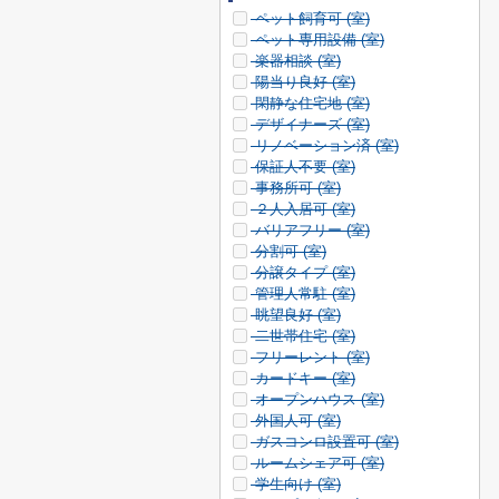
ペット飼育可 (
室)
ペット専用設備 (
室)
楽器相談 (
室)
陽当り良好 (
室)
閑静な住宅地 (
室)
デザイナーズ (
室)
リノベーション済 (
室)
保証人不要 (
室)
事務所可 (
室)
２人入居可 (
室)
バリアフリー (
室)
分割可 (
室)
分譲タイプ (
室)
管理人常駐 (
室)
眺望良好 (
室)
二世帯住宅 (
室)
フリーレント (
室)
カードキー (
室)
オープンハウス (
室)
外国人可 (
室)
ガスコンロ設置可 (
室)
ルームシェア可 (
室)
学生向け (
室)