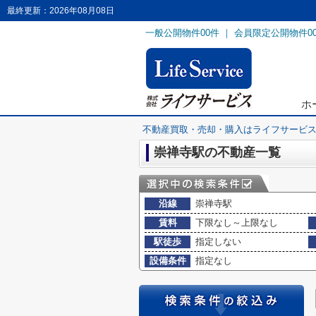
最終更新：2026年08月08日
一般公開物件
00
件 ｜ 会員限定公開物件
0
ホ
不動産買取・売却・購入はライフサービ
崇禅寺駅の不動産一覧
沿線
崇禅寺駅
賃料
下限なし～上限なし
駅徒歩
指定しない
設備条件
指定なし