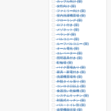
カップル向け (
室)
女性向け (
室)
ファミリー向け (
室)
室内洗濯機置場 (
室)
フローリング (
室)
ロフト付き (
室)
メゾネット (
室)
ベランダ (
室)
バルコニー (
室)
ルーフバルコニー (
室)
オール電化 (
室)
エレベーター (
室)
照明器具付き (
室)
駐輪場 (
室)
バイク置場あり (
室)
家具・家電付き (
室)
洗濯機置場有 (
室)
外観タイル張り (
室)
コンロ２口以上 (
室)
食器洗い乾燥機 (
室)
システムキッチン (
室)
対面式キッチン (
室)
バス・トイレ別 (
室)
追焚機能浴室 (
室)