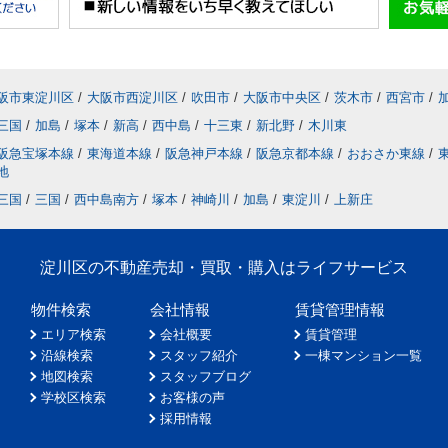
阪市東淀川区
/
大阪市西淀川区
/
吹田市
/
大阪市中央区
/
茨木市
/
西宮市
/
三国
/
加島
/
塚本
/
新高
/
西中島
/
十三東
/
新北野
/
木川東
阪急宝塚本線
/
東海道本線
/
阪急神戸本線
/
阪急京都本線
/
おおさか東線
/
地
三国
/
三国
/
西中島南方
/
塚本
/
神崎川
/
加島
/
東淀川
/
上新庄
淀川区の不動産売却・買取・購入はライフサービス
物件検索
会社情報
賃貸管理情報
エリア検索
会社概要
賃貸管理
沿線検索
スタッフ紹介
一棟マンション一覧
地図検索
スタッフブログ
学校区検索
お客様の声
採用情報