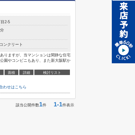
目2-5
8分
コンクリート
ありますが、当マンションは閑静な住宅
公園やコンビニもあり、また新大阪駅か
面積
詳細
検討リスト
合わせはこちら
1
1-1
該当公開件数
件
件表示