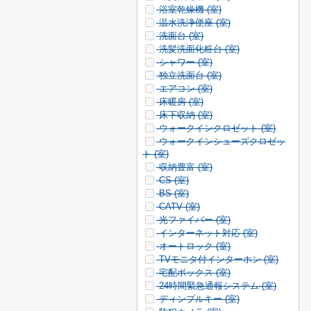
浴室乾燥機 (
室)
温水洗浄便座 (
室)
洗面台 (
室)
洗髪洗面化粧台 (
室)
シャワー (
室)
独立洗面台 (
室)
エアコン (
室)
床暖房 (
室)
床下収納 (
室)
ウォークインクロゼット (
室)
ウォークインシューズクロゼッ
ト (
室)
収納豊富 (
室)
CS (
室)
BS (
室)
CATV (
室)
光ファイバー (
室)
インターネット対応 (
室)
オートロック (
室)
TVモニタ付インターホン (
室)
宅配ボックス (
室)
24時間緊急通報システム (
室)
ディンプルキー (
室)