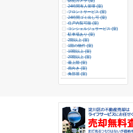
防犯カメラ (
室)
24時間有人管理 (
室)
フロントサービス (
室)
24時間ゴミ出し可 (
室)
住戸内覧可能 (
室)
コンシェルジュサービス (
室)
駐車場あり (
室)
2階以上 (
室)
1階の物件 (
室)
10階以上 (
室)
20階以上 (
室)
最上階 (
室)
南向き (
室)
角部屋 (
室)