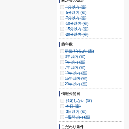
駅からの徒歩
1分以内 (
室)
5分以内 (
室)
7分以内 (
室)
10分以内 (
室)
15分以内 (
室)
20分以内 (
室)
築年数
新築/1年以内 (
室)
3年以内 (
室)
5年以内 (
室)
7年以内 (
室)
10年以内 (
室)
15年以内 (
室)
20年以内 (
室)
情報公開日
指定しない (
室)
本日 (
室)
3日以内 (
室)
1週間以内 (
室)
こだわり条件