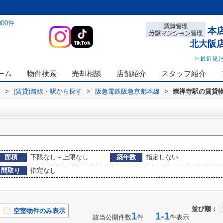
000
件
本
北大阪
> 最近見
ーム
物件検索
売却相談
店舗紹介
スタッフ紹介
ス
>
(賃貸)路線・駅から探す
>
阪急電鉄阪急京都本線
>
崇禅寺駅の賃貸
面積
下限なし～上限なし
築年数
指定しない
間取り
指定なし
並び順：
空室物件のみ表示
1
1-1
該当公開件数
件
件表示