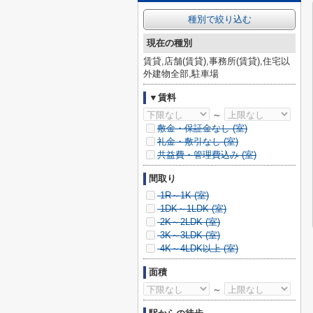
種別で絞り込む
現在の種別
賃貸,店舗(賃貸),事務所(賃貸),住宅以
外建物全部,駐車場
▼賃料
～
敷金・保証金なし (
室)
礼金・敷引なし (
室)
共益費・管理費込み (
室)
間取り
1R～1K (
室)
1DK～1LDK (
室)
2K～2LDK (
室)
3K～3LDK (
室)
4K～4LDK以上 (
室)
面積
～