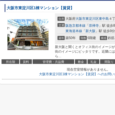
大阪市東淀川区1棟マンション【賃貸】
大阪府
大阪市東淀川区
東中島
４丁
住所
交通
阪急京都本線
「
崇禅寺
」駅 徒歩
東海道本線
「
新大阪
」駅 徒歩9分
築50年
6階建
鉄筋
築年
階数
構造
新大阪と聞くとオフィス街のイメージが
街のイメージにピッタリです。近隣には
ら...
所在階
賃料
管理費・共益費
敷金
礼金
間取り
現在空室情報がありません。
大阪市東淀川区1棟マンション【賃貸】へのお問い