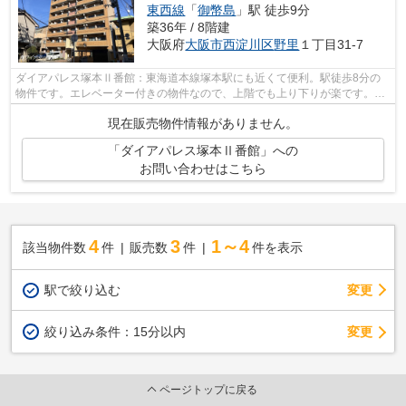
東西線
「
御幣島
」駅 徒歩9分
築36年 / 8階建
大阪府
大阪市西淀川区
野里
１丁目31-7
ダイアパレス塚本Ⅱ番館：東海道本線塚本駅にも近くて便利。駅徒歩8分の
物件です。エレベーター付きの物件なので、上階でも上り下りが楽です。ラ
イフサービスで快適な住環境をお求めな...
現在販売物件情報がありません。
「ダイアパレス塚本Ⅱ番館」への
お問い合わせはこちら
4
3
1～4
該当物件数
件
販売数
件
件を表示
駅で絞り込む
変更
変更
絞り込み条件：
15分以内
ページトップに戻る