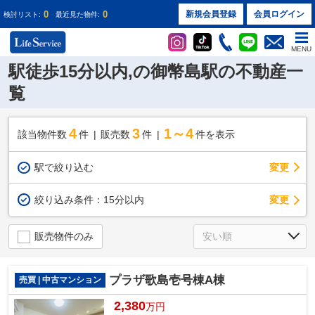
0
0
新規会員登録
会員ログイン
検討リスト:
最近見た物件:
MENU
駅徒歩15分以内,の御幣島駅の不動産一
覧
4
3
1～4
該当物件数
件
販売数
件
件を表示
駅で絞り込む
変更
変更
絞り込み条件：
15分以内
販売物件のみ
プラザ歌島壱号棟A棟
売買 | 中古マンション
2,380
万円