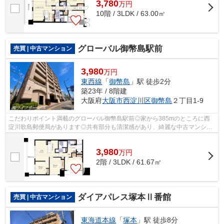
3,780
万
円
10階 / 3LDK / 63.00㎡
グローバル御幣島駅前
売買 | 中古マンション
3,980
万円
東西線
「
御幣島
」駅 徒歩2分
築23年 / 8階建
大阪府
大阪市西淀川区
御幣島
２丁目1-9
こだわりポイント満載のグローバル御幣島駅前◎家から385mのところに西
淀川歌島郵便局があります◎共有部分も清潔感があり、綺麗な中古マンショ
ンです◎駅まで徒歩2分でアクセス可能な物...
3,980
万
円
2階 / 3LDK / 61.67㎡
ダイアパレス塚本Ⅱ番館
売買 | 中古マンション
東海道本線
「
塚本
」駅 徒歩8分