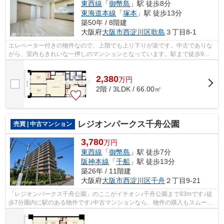
東西線
「
御幣島
」駅 徒歩8分
東海道本線
「
塚本
」駅 徒歩13分
築50年 / 8階建
大阪府
大阪市西淀川区
歌島
３丁目8-1
エレベーター付きの物件なので、上階でも上り下りが楽です。中古でありな
がら、室内もきれいな一押しのマンションとなっています。駅まで徒歩9分
の場所にある物件です。不動産のことで...
2,380
万
円
2階 / 3LDK / 66.00㎡
レジオンパークス千舟公園
売買 | 中古マンション
3,780
万円
東西線
「
御幣島
」駅 徒歩7分
阪神本線
「
千船
」駅 徒歩13分
築26年 / 11階建
大阪府
大阪市西淀川区
千舟
２丁目9-21
「レジオンパークス千舟公園」のここがイチオシ♪千舟公園まで93mです♪徒
歩7分圏内に駅のある物件です♪中古マンションなら、物件の購入もスムーズ
です♪当社がご紹介する大阪市西淀川区...